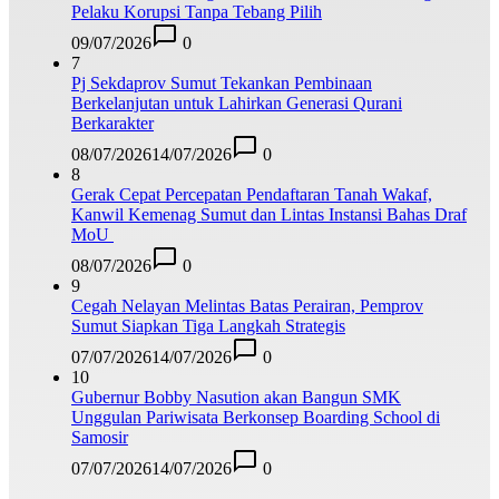
Pelaku Korupsi Tanpa Tebang Pilih
09/07/2026
0
7
Pj Sekdaprov Sumut Tekankan Pembinaan
Berkelanjutan untuk Lahirkan Generasi Qurani
Berkarakter
08/07/2026
14/07/2026
0
8
Gerak Cepat Percepatan Pendaftaran Tanah Wakaf,
Kanwil Kemenag Sumut dan Lintas Instansi Bahas Draf
MoU
08/07/2026
0
9
Cegah Nelayan Melintas Batas Perairan, Pemprov
Sumut Siapkan Tiga Langkah Strategis
07/07/2026
14/07/2026
0
10
Gubernur Bobby Nasution akan Bangun SMK
Unggulan Pariwisata Berkonsep Boarding School di
Samosir
07/07/2026
14/07/2026
0