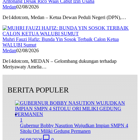
Aritonang Desak Rico Waas Cabut Izin Usaha
Medan
02/08/2026
De14dotcom, Medan – Ketua Dewan Peduli Negeri (DPN),…
Muhri Fauzi Hafiz: Bunda Yin Sosok Terbaik Calon Ketua
WALUBI Sumut
Medan
02/08/2026
De14dotcom, MEDAN – Gelombang dukungan terhadap
Meriyawaty Amelia…
BERITA POPULER
1
Gubernur Bobby Nasution Wujudkan Impian SMPN 4
Sitolu Ori Miliki Gedung Permanen
06/08/2026
0