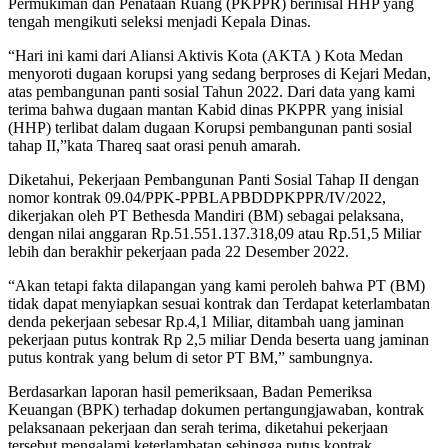
Permukiman dan Penataan Ruang (PKPPR) berinisal HHP yang
tengah mengikuti seleksi menjadi Kepala Dinas.
“Hari ini kami dari Aliansi Aktivis Kota (AKTA ) Kota Medan
menyoroti dugaan korupsi yang sedang berproses di Kejari Medan,
atas pembangunan panti sosial Tahun 2022. Dari data yang kami
terima bahwa dugaan mantan Kabid dinas PKPPR yang inisial
(HHP) terlibat dalam dugaan Korupsi pembangunan panti sosial
tahap II,”kata Thareq saat orasi penuh amarah.
Diketahui, Pekerjaan Pembangunan Panti Sosial Tahap II dengan
nomor kontrak 09.04/PPK-PPBLAPBDDPKPPR/IV/2022,
dikerjakan oleh PT Bethesda Mandiri (BM) sebagai pelaksana,
dengan nilai anggaran Rp.51.551.137.318,09 atau Rp.51,5 Miliar
lebih dan berakhir pekerjaan pada 22 Desember 2022.
“Akan tetapi fakta dilapangan yang kami peroleh bahwa PT (BM)
tidak dapat menyiapkan sesuai kontrak dan Terdapat keterlambatan
denda pekerjaan sebesar Rp.4,1 Miliar, ditambah uang jaminan
pekerjaan putus kontrak Rp 2,5 miliar Denda beserta uang jaminan
putus kontrak yang belum di setor PT BM,” sambungnya.
Berdasarkan laporan hasil pemeriksaan, Badan Pemeriksa
Keuangan (BPK) terhadap dokumen pertangungjawaban, kontrak
pelaksanaan pekerjaan dan serah terima, diketahui pekerjaan
tersebut mengalami keterlambatan sehingga putus kontrak.