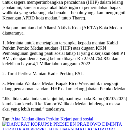
untuk segera mempertimbangkan pencalonan (HHP) dalam lelang
jabatan ini, karena masyarakat tidak ingin di pemerintahan bapak
walikota yang sekarang ada benalu – benalu yang akan mengrogoti
Keuangan APBD kota medan,” tutup Thareq.
Ada pun tuntutan dari Aliansi Aktivis Kota (AKTA) Kota Medan
diantaranya.
1. Meminta untuk menetapkan tersangka kepada mantan Kabid
Perkim Pemko Medan saudara (HHP) atas dugaan KKN
Pembangunan gedung panti sosial tahap II yang dikerjakan oleh PT
BM , dengan denda yang belum dibayar Rp 2.924.764.832 dan
kelebihan bayar 4,1 Miliar tahun anggaran 2022.
2. Turut Periksa Mantan Kadis Perkim, ESL.
3. Meminta Walikota Medan Bapak Rico Waas untuk mengkaji
ulang pencalonan saudara HHP dalam lelang jabatan Pemko Medan.
“Jika tidak ada tindakan lanjut ini, nantinya pada Rabu (30/07/2025)
kami akan kembali ke Kantor Walikota Medan ini dengan massa
aksi yang lebih ramai,” tandasnya.
Tag:
Akta Medan
dinas Perkim
Kejari
panti sosial