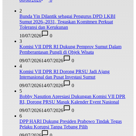
2
Bunda Yin Dilantik sebagai Pengurus DPD LKBI
Sumut 2026–2031, Tegaskan Komitmen Perkuat
Toleransi dan Kerukunan
10/07/2026
0
3
Komisi VII DPR RI Dukung Pemprov Sumut Dalam
Pemberantasan Pungli di Objek Wisata
09/07/2026
14/07/2026
0
4
Komisi VII DPR RI Dorong PRSU Jadi Ajang
Internasional dan Pusat Investasi Sumut
09/07/2026
14/07/2026
0
5
Bobby Nasution Apresiasi Dukungan Komisi VII DPR
RI, Dorong PRSU Masuk Kalender Event Nasional
09/07/2026
14/07/2026
0
6
DPP HARI Dukung Presiden Prabowo Tindak Tegas
Pelaku Korupsi Tanpa Tebang Pilih
09/07/2026
0