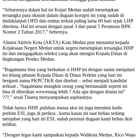
“Seharusnya dalam hal ini Kejari Medan sudah menetapkan
tersangka para oknum dalam dugaan korupsi ini yang sudah di
tindaklanjuti OPD dan entitas terkait paling lama 60 hari sejak LHP
diterima. Hal ini sesuai dengan pasal 3 dan pasal 5 Peraturan BPK
Nomor 2 Tahun 2017,” bebernya.
Aliansi Aktivis Kota (AKTA) Kota Medan pun menuntut kepada
Kejaksaan Negeri Medan untuk segera menetapkan tersangka HHP
ini dan mengagalkan seleksi yang akan mengisi Kepala Dinas di
lingkungan Pemko Medan.
“Bagaimana bisa yang berkaitan si HHP ini dengan santai menjalani
tes lelang jabatan Kepala Dinas di Dinas Perkim yang hari ini
berganti nama PKPCTKR dan disebut – sebut menjadi kandidat
terkuat , “bagaimana mungkin orang yang bermasalah seperti ini
bisa di diberikan wewenang lebih ? Ada apa dengan drama ini”
???,” sesal Thareq menyampaikan aspirasinya.
Tidak hanya HHP, puluhan massa aksi ini juga meminta kadis
perkim ESL juga di periksa , karna kasus ini saat beliau sedang
menjabat yang hari ini ESL sudah pensiun dugaan kami beliau ikut
terlibat.
“Dengan tegas kami sampaikan kepada Walikota Medan, Rico Waas