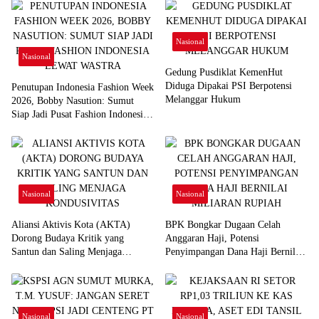
Nasional
Nasional
Gedung Pusdiklat KemenHut
Diduga Dipakai PSI Berpotensi
Penutupan Indonesia Fashion Week
Melanggar Hukum
2026, Bobby Nasution: Sumut
Siap Jadi Pusat Fashion Indonesia
Lewat Wastra
Nasional
Nasional
Aliansi Aktivis Kota (AKTA)
BPK Bongkar Dugaan Celah
Dorong Budaya Kritik yang
Anggaran Haji, Potensi
Santun dan Saling Menjaga
Penyimpangan Dana Haji Bernilai
Kondusivitas
Miliaran Rupiah
Nasional
Nasional