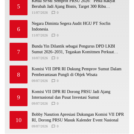
Ketua SPMI Semprot PRSU 2026: “Pesta Rakyat
5
Berubah Jadi Ajang Bisnis, Target 300 Ribu
Pengunjung Tinggal Slogan”
11/07/2026
0
Negara Diminta Segera Audit HGU PT Socfin
6
Indonesia.
11/07/2026
0
Bunda Yin Dilantik sebagai Pengurus DPD LKBI
7
Sumut 2026–2031, Tegaskan Komitmen Perkuat
Toleransi dan Kerukunan
10/07/2026
0
Komisi VII DPR RI Dukung Pemprov Sumut Dalam
8
Pemberantasan Pungli di Objek Wisata
09/07/2026
0
Komisi VII DPR RI Dorong PRSU Jadi Ajang
9
Internasional dan Pusat Investasi Sumut
09/07/2026
0
Bobby Nasution Apresiasi Dukungan Komisi VII DPR
10
RI, Dorong PRSU Masuk Kalender Event Nasional
09/07/2026
0