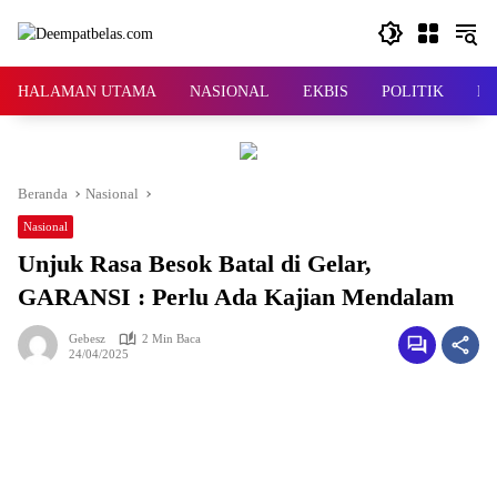
Langsung
ke
konten
HALAMAN UTAMA
NASIONAL
EKBIS
POLITIK
KR
Beranda
Nasional
Nasional
Unjuk Rasa Besok Batal di Gelar,
GARANSI : Perlu Ada Kajian Mendalam
Gebesz
2 Min Baca
24/04/2025