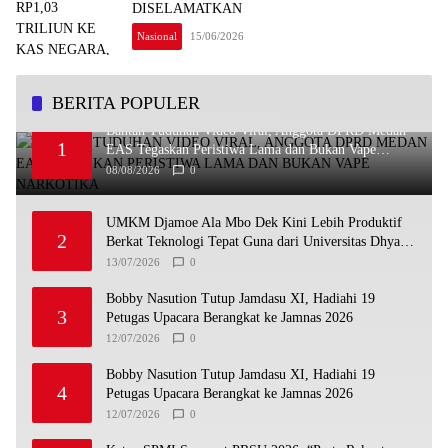
DISELAMATKAN
Nasional
15/06/2026
BERITA POPULER
Bantah Tuduhan Video Viral, Anggota DPRD Medan
1
EAS Tegaskan Peristiwa Lama dan Bukan Vape
Narkotika
08/08/2026
0
UMKM Djamoe Ala Mbo Dek Kini Lebih Produktif
2
Berkat Teknologi Tepat Guna dari Universitas Dhyana
Pura
13/07/2026
0
Bobby Nasution Tutup Jamdasu XI, Hadiahi 19
3
Petugas Upacara Berangkat ke Jamnas 2026
12/07/2026
0
Bobby Nasution Tutup Jamdasu XI, Hadiahi 19
4
Petugas Upacara Berangkat ke Jamnas 2026
12/07/2026
0