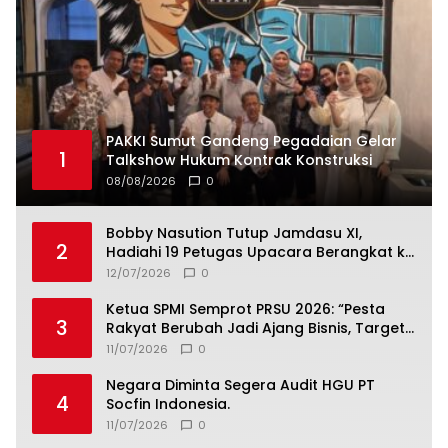
PAKKI Sumut Gandeng Pegadaian Gelar
1
Talkshow Hukum Kontrak Konstruksi
08/08/2026
0
Bobby Nasution Tutup Jamdasu XI,
2
Hadiahi 19 Petugas Upacara Berangkat ke
Jamnas 2026
12/07/2026
0
Ketua SPMI Semprot PRSU 2026: “Pesta
3
Rakyat Berubah Jadi Ajang Bisnis, Target
300 Ribu Pengunjung Tinggal Slogan”
11/07/2026
0
Negara Diminta Segera Audit HGU PT
4
Socfin Indonesia.
11/07/2026
0