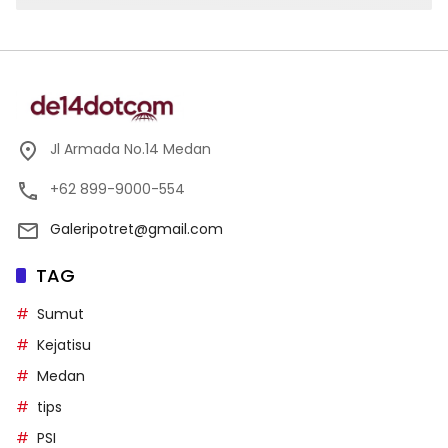
Jl Armada No.14 Medan
+62 899-9000-554
Galeripotret@gmail.com
TAG
Sumut
Kejatisu
Medan
tips
PSI