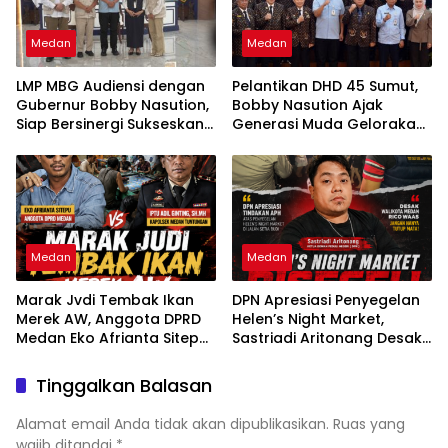
Medan
Medan
LMP MBG Audiensi dengan
Pelantikan DHD 45 Sumut,
Gubernur Bobby Nasution,
Bobby Nasution Ajak
Siap Bersinergi Sukseskan
Generasi Muda Gelorakan
Program Makan Bergizi
Semangat Juang ’45
Gratis di Sumatera Utara
Medan
Medan
Marak Jvdi Tembak Ikan
DPN Apresiasi Penyegelan
Merek AW, Anggota DPRD
Helen’s Night Market,
Medan Eko Afrianta Sitepu
Sastriadi Aritonang Desak
Desak Kapolda Sumut
Rico Waas Cabut Izin
Copot Kapolsek Medan
Usaha
Tinggalkan Balasan
Tuntungan
Alamat email Anda tidak akan dipublikasikan.
Ruas yang
wajib ditandai
*