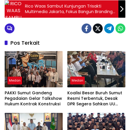
Rico Waas Sambut Kunjungan Trisakti
Multimedia Jakarta, Fokus Bangun Branding
Kota Medan
Pos Terkait
Medan
Medan
PAKKI Sumut Gandeng
Koalisi Besar Buruh Sumut
Pegadaian Gelar Talkshow
Resmi Terbentuk, Desak
Hukum Kontrak Konstruksi
DPR Segera Sahkan UU
Ketenagakerjaan Baru:
“Bukan Tambal Sulam, Tapi
Perubahan Total”