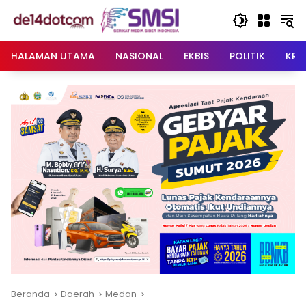
Langsung
ke
konten
HALAMAN UTAMA
NASIONAL
EKBIS
POLITIK
KRI
Beranda
Daerah
Medan