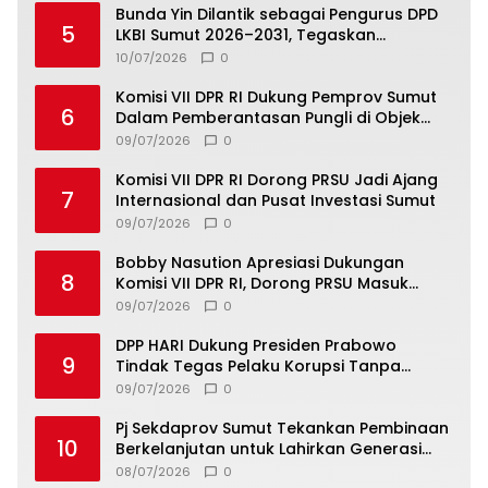
Bunda Yin Dilantik sebagai Pengurus DPD
5
LKBI Sumut 2026–2031, Tegaskan
Komitmen Perkuat Toleransi dan
10/07/2026
0
Kerukunan
Komisi VII DPR RI Dukung Pemprov Sumut
6
Dalam Pemberantasan Pungli di Objek
Wisata
09/07/2026
0
Komisi VII DPR RI Dorong PRSU Jadi Ajang
7
Internasional dan Pusat Investasi Sumut
09/07/2026
0
Bobby Nasution Apresiasi Dukungan
8
Komisi VII DPR RI, Dorong PRSU Masuk
Kalender Event Nasional
09/07/2026
0
DPP HARI Dukung Presiden Prabowo
9
Tindak Tegas Pelaku Korupsi Tanpa
Tebang Pilih
09/07/2026
0
Pj Sekdaprov Sumut Tekankan Pembinaan
10
Berkelanjutan untuk Lahirkan Generasi
Qurani Berkarakter
08/07/2026
0