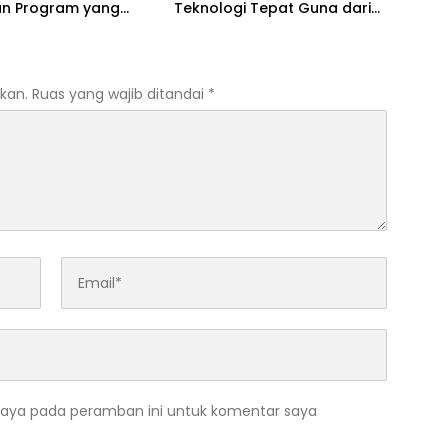
an Program yang
Teknologi Tepat Guna dari
 Pertumbuhan
Universitas Dhyana Pura
i
kan.
Ruas yang wajib ditandai
*
saya pada peramban ini untuk komentar saya