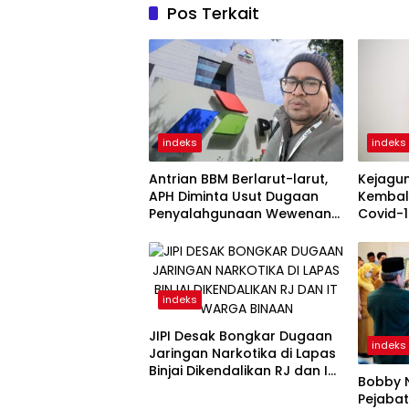
Pos Terkait
indeks
indeks
Antrian BBM Berlarut-larut,
Kejagu
APH Diminta Usut Dugaan
Kembali
Penyalahgunaan Wewenang
Covid-
Pejabat Pertamina
Direktu
Kini Ta
indeks
JIPI Desak Bongkar Dugaan
indeks
Jaringan Narkotika di Lapas
Binjai Dikendalikan RJ dan IT
Bobby N
Warga Binaan
Pejabat 