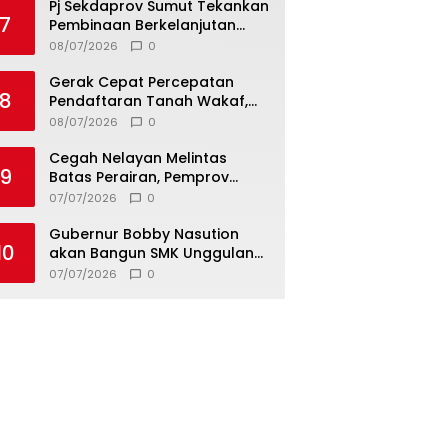
Pj Sekdaprov Sumut Tekankan
7
Pembinaan Berkelanjutan
untuk Lahirkan Generasi
08/07/2026
0
Qurani Berkarakter
Gerak Cepat Percepatan
8
Pendaftaran Tanah Wakaf,
Kanwil Kemenag Sumut dan
08/07/2026
0
Lintas Instansi Bahas Draf
MoU
Cegah Nelayan Melintas
9
Batas Perairan, Pemprov
Sumut Siapkan Tiga Langkah
07/07/2026
0
Strategis
Gubernur Bobby Nasution
10
akan Bangun SMK Unggulan
Pariwisata Berkonsep
07/07/2026
0
Boarding School di Samosir