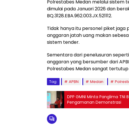
Polrestabes Medan melalui sistem 
dimulai pada Januari 2026 dan ber
BQ.3128.EBA.962.003.JX.521112.
Tidak hanya itu personel piket jaga
anggaran jatah uang makan sebesar
sistem tender.
Sementara dari penelusuran seperti
anggaran yang bersumber dari APBN 
Polrestabes Medan sangat tertutup
Tag:
APBN
Medan
Polres
DPP GMNI Minta Panglima TNI Be
Pengamanan Demonstrasi