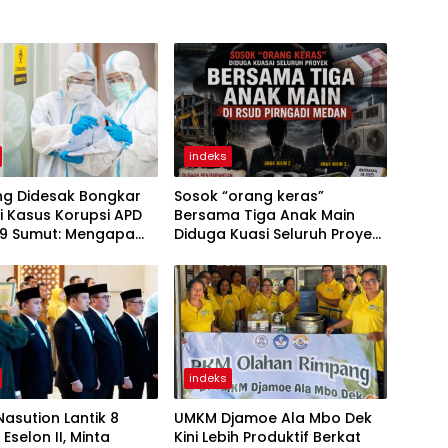
indeks
ng Didesak Bongkar
Sosok “orang keras”
 Kasus Korupsi APD
Bersama Tiga Anak Main
19 Sumut: Mengapa
Diduga Kuasi Seluruh Proyek
r PT Sadado Hingga
di RSUD Pirngadi Medan
k Tersentuh?
indeks
asution Lantik 8
UMKM Djamoe Ala Mbo Dek
Eselon II, Minta
Kini Lebih Produktif Berkat