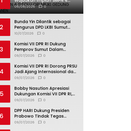
1
Wujudkan Impian SMPN 4
Sitolu Ori Miliki Gedung
06/08/2026
0
Permanen
Bunda Yin Dilantik sebagai
2
Pengurus DPD LKBI Sumut
2026–2031, Tegaskan
10/07/2026
0
Komitmen Perkuat Toleransi
dan Kerukunan
Komisi VII DPR RI Dukung
3
Pemprov Sumut Dalam
Pemberantasan Pungli di
09/07/2026
0
Objek Wisata
Komisi VII DPR RI Dorong PRSU
4
Jadi Ajang Internasional dan
Pusat Investasi Sumut
09/07/2026
0
Bobby Nasution Apresiasi
5
Dukungan Komisi VII DPR RI,
Dorong PRSU Masuk Kalender
09/07/2026
0
Event Nasional
DPP HARI Dukung Presiden
6
Prabowo Tindak Tegas
Pelaku Korupsi Tanpa Tebang
09/07/2026
0
Pilih