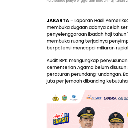
Foto kolase penyelenggaraan ibadah haji tahun 2
JAKARTA
– Laporan Hasil Pemerik
membuka dugaan adanya celah seri
penyelenggaraan ibadah haji tahun 
membuka ruang terjadinya penyimp
berpotensi mencapai miliaran rupiah
Audit BPK mengungkap penyusunan B
Kementerian Agama belum disusun se
peraturan perundang-undangan. Bahk
juta per jemaah dibanding kebutuha