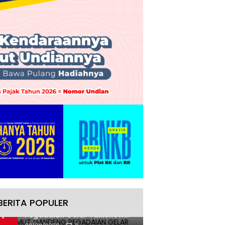
BERITA POPULER
PAKKI Sumut Gandeng
1
Pegadaian Gelar Talkshow
Hukum Kontrak Konstruksi