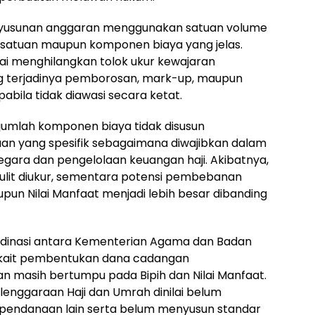
nyusunan anggaran menggunakan satuan volume
a satuan maupun komponen biaya yang jelas.
lai menghilangkan tolok ukur kewajaran
 terjadinya pemborosan, mark-up, maupun
ila tidak diawasi secara ketat.
jumlah komponen biaya tidak disusun
an yang spesifik sebagaimana diwajibkan dalam
gara dan pengelolaan keuangan haji. Akibatnya,
 sulit diukur, sementara potensi pembebanan
pun Nilai Manfaat menjadi lebih besar dibanding
rdinasi antara Kementerian Agama dan Badan
erkait pembentukan dana cadangan
n masih bertumpu pada Bipih dan Nilai Manfaat.
elenggaraan Haji dan Umrah dinilai belum
pendanaan lain serta belum menyusun standar