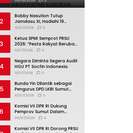
08/08/2026
0
Bobby Nasution Tutup
2
Jamdasu XI, Hadiahi 19
Petugas Upacara Berangkat
12/07/2026
0
ke Jamnas 2026
Ketua SPMI Semprot PRSU
3
2026: “Pesta Rakyat Berubah
Jadi Ajang Bisnis, Target 300
11/07/2026
0
Ribu Pengunjung Tinggal
Slogan”
Negara Diminta Segera Audit
4
HGU PT Socfin Indonesia.
11/07/2026
0
Bunda Yin Dilantik sebagai
5
Pengurus DPD LKBI Sumut
2026–2031, Tegaskan
10/07/2026
0
Komitmen Perkuat Toleransi
dan Kerukunan
Komisi VII DPR RI Dukung
6
Pemprov Sumut Dalam
Pemberantasan Pungli di
09/07/2026
0
Objek Wisata
Komisi VII DPR RI Dorong PRSU