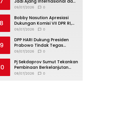
7
Jadi Ajang Internasional dan
Pusat Investasi Sumut
09/07/2026
0
Bobby Nasution Apresiasi
8
Dukungan Komisi VII DPR RI,
Dorong PRSU Masuk Kalender
09/07/2026
0
Event Nasional
DPP HARI Dukung Presiden
9
Prabowo Tindak Tegas
Pelaku Korupsi Tanpa Tebang
09/07/2026
0
Pilih
Pj Sekdaprov Sumut Tekankan
10
Pembinaan Berkelanjutan
untuk Lahirkan Generasi
08/07/2026
0
Qurani Berkarakter