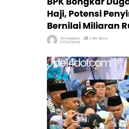
BPK Bongkar Dug
Haji, Potensi Pen
Bernilai Miliaran 
Tim Redaksi
2 Min Baca
27/06/2026