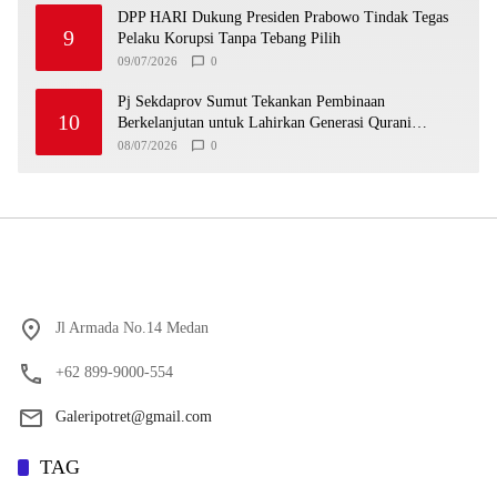
DPP HARI Dukung Presiden Prabowo Tindak Tegas
9
Pelaku Korupsi Tanpa Tebang Pilih
09/07/2026
0
Pj Sekdaprov Sumut Tekankan Pembinaan
10
Berkelanjutan untuk Lahirkan Generasi Qurani
Berkarakter
08/07/2026
0
Jl Armada No.14 Medan
+62 899-9000-554
Galeripotret@gmail.com
TAG