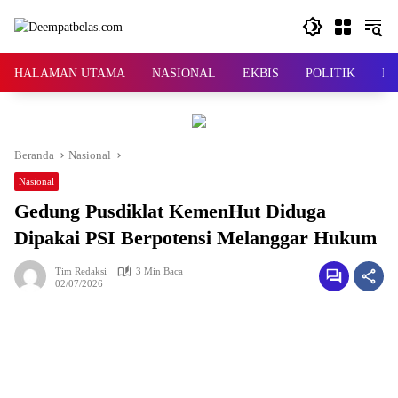
Langsung
ke
konten
HALAMAN UTAMA
NASIONAL
EKBIS
POLITIK
KR
Beranda
Nasional
Nasional
Gedung Pusdiklat KemenHut Diduga
Dipakai PSI Berpotensi Melanggar Hukum
Tim Redaksi
3 Min Baca
02/07/2026