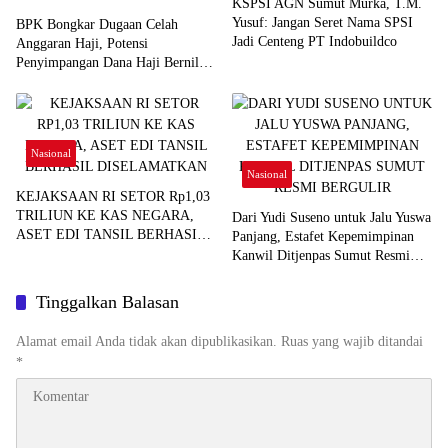
KSPSI AGN Sumut Murka, T.M.
Yusuf: Jangan Seret Nama SPSI
BPK Bongkar Dugaan Celah
Jadi Centeng PT Indobuildco
Anggaran Haji, Potensi
Penyimpangan Dana Haji Bernilai
Miliaran Rupiah
Nasional
Nasional
KEJAKSAAN RI SETOR Rp1,03
TRILIUN KE KAS NEGARA,
Dari Yudi Suseno untuk Jalu Yuswa
ASET EDI TANSIL BERHASIL
Panjang, Estafet Kepemimpinan
DISELAMATKAN
Kanwil Ditjenpas Sumut Resmi
Bergulir
Tinggalkan Balasan
Alamat email Anda tidak akan dipublikasikan.
Ruas yang wajib ditandai
*