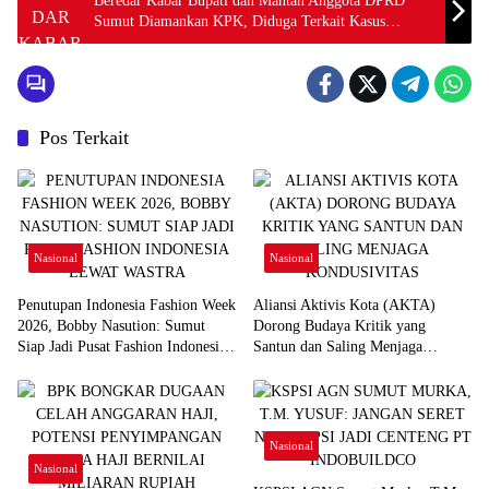
Beredar Kabar Bupati dan Mantan Anggota DPRD
Sumut Diamankan KPK, Diduga Terkait Kasus
Korupsi
Pos Terkait
Nasional
Nasional
Penutupan Indonesia Fashion Week
Aliansi Aktivis Kota (AKTA)
2026, Bobby Nasution: Sumut
Dorong Budaya Kritik yang
Siap Jadi Pusat Fashion Indonesia
Santun dan Saling Menjaga
Lewat Wastra
Kondusivitas
Nasional
Nasional