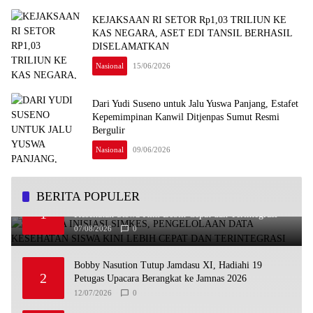
KEJAKSAAN RI SETOR Rp1,03 TRILIUN KE
KAS NEGARA, ASET EDI TANSIL BERHASIL
DISELAMATKAN
Nasional
15/06/2026
Dari Yudi Suseno untuk Jalu Yuswa Panjang, Estafet
Kepemimpinan Kanwil Ditjenpas Sumut Resmi
Bergulir
Nasional
09/06/2026
BERITA POPULER
Undhira Inisiasi SIMKES, Pengelolaan Data
1
Kesehatan Siswa Kini Lebih Cepat dan Terintegrasi
07/08/2026
0
Bobby Nasution Tutup Jamdasu XI, Hadiahi 19
2
Petugas Upacara Berangkat ke Jamnas 2026
12/07/2026
0