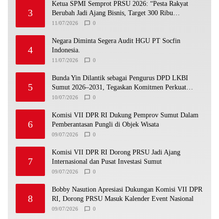
Ketua SPMI Semprot PRSU 2026: “Pesta Rakyat
3
Berubah Jadi Ajang Bisnis, Target 300 Ribu
Pengunjung Tinggal Slogan”
11/07/2026
0
Negara Diminta Segera Audit HGU PT Socfin
4
Indonesia.
11/07/2026
0
Bunda Yin Dilantik sebagai Pengurus DPD LKBI
5
Sumut 2026–2031, Tegaskan Komitmen Perkuat
Toleransi dan Kerukunan
10/07/2026
0
Komisi VII DPR RI Dukung Pemprov Sumut Dalam
6
Pemberantasan Pungli di Objek Wisata
09/07/2026
0
Komisi VII DPR RI Dorong PRSU Jadi Ajang
7
Internasional dan Pusat Investasi Sumut
09/07/2026
0
Bobby Nasution Apresiasi Dukungan Komisi VII DPR
8
RI, Dorong PRSU Masuk Kalender Event Nasional
09/07/2026
0