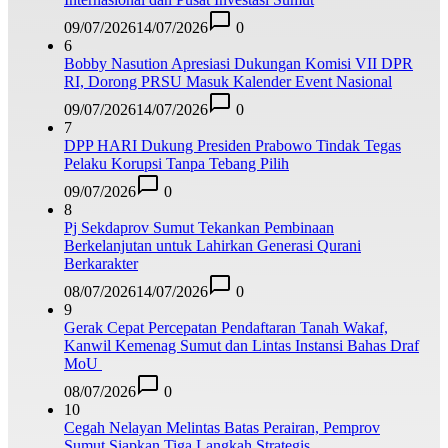
09/07/2026
14/07/2026
0
6
Bobby Nasution Apresiasi Dukungan Komisi VII DPR
RI, Dorong PRSU Masuk Kalender Event Nasional
09/07/2026
14/07/2026
0
7
DPP HARI Dukung Presiden Prabowo Tindak Tegas
Pelaku Korupsi Tanpa Tebang Pilih
09/07/2026
0
8
Pj Sekdaprov Sumut Tekankan Pembinaan
Berkelanjutan untuk Lahirkan Generasi Qurani
Berkarakter
08/07/2026
14/07/2026
0
9
Gerak Cepat Percepatan Pendaftaran Tanah Wakaf,
Kanwil Kemenag Sumut dan Lintas Instansi Bahas Draf
MoU
08/07/2026
0
10
Cegah Nelayan Melintas Batas Perairan, Pemprov
Sumut Siapkan Tiga Langkah Strategis