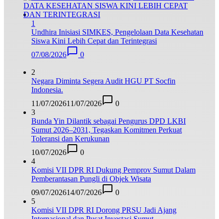
1
Undhira Inisiasi SIMKES, Pengelolaan Data Kesehatan
Siswa Kini Lebih Cepat dan Terintegrasi
07/08/2026
0
2
Negara Diminta Segera Audit HGU PT Socfin
Indonesia.
11/07/2026
11/07/2026
0
3
Bunda Yin Dilantik sebagai Pengurus DPD LKBI
Sumut 2026–2031, Tegaskan Komitmen Perkuat
Toleransi dan Kerukunan
10/07/2026
0
4
Komisi VII DPR RI Dukung Pemprov Sumut Dalam
Pemberantasan Pungli di Objek Wisata
09/07/2026
14/07/2026
0
5
Komisi VII DPR RI Dorong PRSU Jadi Ajang
Internasional dan Pusat Investasi Sumut