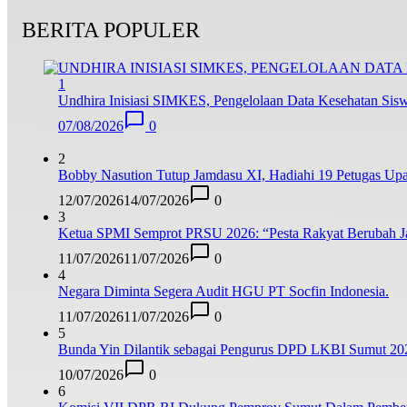
BERITA POPULER
1
Undhira Inisiasi SIMKES, Pengelolaan Data Kesehatan Siswa
07/08/2026
0
2
Bobby Nasution Tutup Jamdasu XI, Hadiahi 19 Petugas Upa
12/07/2026
14/07/2026
0
3
Ketua SPMI Semprot PRSU 2026: “Pesta Rakyat Berubah Jad
11/07/2026
11/07/2026
0
4
Negara Diminta Segera Audit HGU PT Socfin Indonesia.
11/07/2026
11/07/2026
0
5
Bunda Yin Dilantik sebagai Pengurus DPD LKBI Sumut 20
10/07/2026
0
6