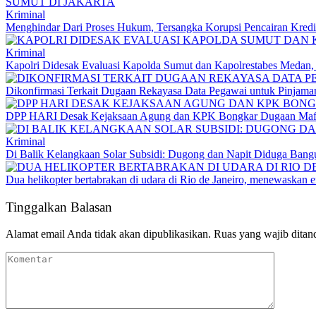
Kriminal
Menghindar Dari Proses Hukum, Tersangka Korupsi Pencairan Kredit
Kriminal
Kapolri Didesak Evaluasi Kapolda Sumut dan Kapolrestabes Medan
Dikonfirmasi Terkait Dugaan Rekayasa Data Pegawai untuk Pinja
DPP HARI Desak Kejaksaan Agung dan KPK Bongkar Dugaan Mafia
Kriminal
Di Balik Kelangkaan Solar Subsidi: Dugong dan Napit Diduga Ban
Dua helikopter bertabrakan di udara di Rio de Janeiro, menewaskan 
Tinggalkan Balasan
Alamat email Anda tidak akan dipublikasikan.
Ruas yang wajib ditan