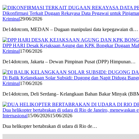
Dikonfirmasi Terkait Dugaan Rekayasa Data Pegawai untuk Pinja
Kriminal
29/06/2026
De14dotcom, MEDAN – Dugaan manipulasi data kepegawaian di…
DPP HARI Desak Kejaksaan Agung dan KPK Bongkar Dugaan Mafia
Kriminal
17/06/2026
De14dotcom, Jakarta – Dewan Pimpinan Pusat (DPP) Himpunan…
Di Balik Kelangkaan Solar Subsidi: Dugong dan Napit Diduga Ban
Kriminal
17/06/2026
De14dotcom, Deli Serdang– Kelangkaan Bahan Bakar Minyak (B
Dua helikopter bertabrakan di udara di Rio de Janeiro, menewaskan 
Internasional
15/06/2026
15/06/2026
Dua helikopter bertabrakan di udara di Rio de…