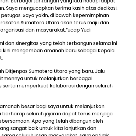
jaran. Berbagai tantangan yang kita hadapi dapat
an. Saya mengucapkan terima kasih atas dedikasi,
h petugas. Saya yakin, di bawah kepemimpinan
rakatan Sumatera Utara akan terus maju dan
 organisasi dan masyarakat.”ucap Yudi
mi dan sinergitas yang telah terbangun selama ini
nya kini mengemban amanah baru sebagai Kepala
t.
ah Ditjenpas Sumatera Utara yang baru, Jalu
tmennya untuk melanjutkan berbagai
tis serta memperkuat kolaborasi dengan seluruh
amanah besar bagi saya untuk melanjutkan
 berharap seluruh jajaran dapat terus menjaga
 kebersamaan. Apa yang telah dibangun oleh
ang sangat baik untuk kita lanjutkan dan
a sama seluruh insan masyarakat, saya optimis