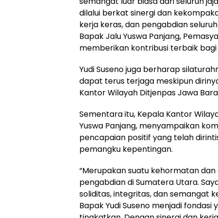
semangat luar biasa dari seluruh ja
dilalui berkat sinergi dan kekompak
kerja keras, dan pengabdian seluru
Bapak Jalu Yuswa Panjang, Pemasya
memberikan kontribusi terbaik bagi
Yudi Suseno juga berharap silaturah
dapat terus terjaga meskipun diri
Kantor Wilayah Ditjenpas Jawa Bara
Sementara itu, Kepala Kantor Wilay
Yuswa Panjang, menyampaikan komi
pencapaian positif yang telah dirin
pemangku kepentingan.
“Merupakan suatu kehormatan dan 
pengabdian di Sumatera Utara. Saya
soliditas, integritas, dan semangat
Bapak Yudi Suseno menjadi fondasi y
tingkatkan. Dengan sinergi dan kerj