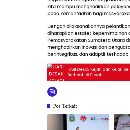
kita mampu menghadirkan pelayanan
pada kemanfaatan bagi masyarakat.
Dengan dilaksanakannya pelantikan
diharapkan estafet kepemimpinan di
Pemasyarakatan Sumatera Utara dap
menghadirkan inovasi dan penguata
berintegritas, dan adaptif terhada
HARI Desak Kejati dan Kejari 
Berhenti di Pusat
Pos Terkait