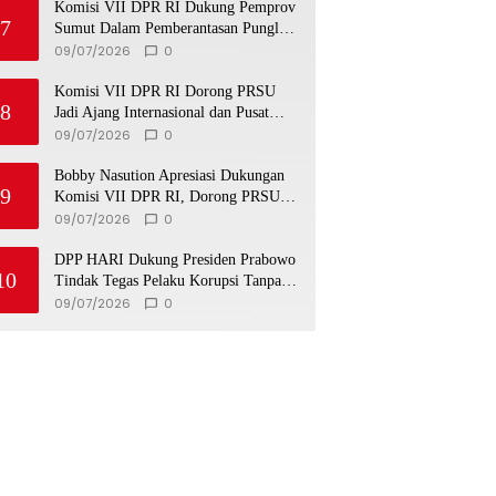
Komisi VII DPR RI Dukung Pemprov
7
Sumut Dalam Pemberantasan Pungli
di Objek Wisata
09/07/2026
0
Komisi VII DPR RI Dorong PRSU
8
Jadi Ajang Internasional dan Pusat
Investasi Sumut
09/07/2026
0
Bobby Nasution Apresiasi Dukungan
9
Komisi VII DPR RI, Dorong PRSU
Masuk Kalender Event Nasional
09/07/2026
0
DPP HARI Dukung Presiden Prabowo
10
Tindak Tegas Pelaku Korupsi Tanpa
Tebang Pilih
09/07/2026
0