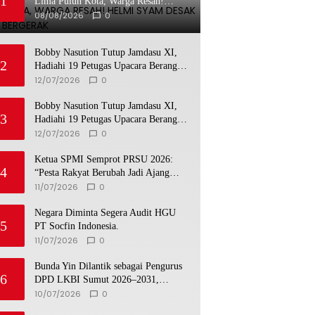
1
Lima Puluh Kota, Warga Resah!
Helmi Syam Desak Polisi Bergerak
08/08/2026
0
Bobby Nasution Tutup Jamdasu XI,
2
Hadiahi 19 Petugas Upacara Berangkat
ke Jamnas 2026
12/07/2026
0
Bobby Nasution Tutup Jamdasu XI,
3
Hadiahi 19 Petugas Upacara Berangkat
ke Jamnas 2026
12/07/2026
0
Ketua SPMI Semprot PRSU 2026:
4
“Pesta Rakyat Berubah Jadi Ajang
Bisnis, Target 300 Ribu Pengunjung
11/07/2026
0
Tinggal Slogan”
Negara Diminta Segera Audit HGU
5
PT Socfin Indonesia.
11/07/2026
0
Bunda Yin Dilantik sebagai Pengurus
6
DPD LKBI Sumut 2026–2031,
Tegaskan Komitmen Perkuat Toleransi
10/07/2026
0
dan Kerukunan