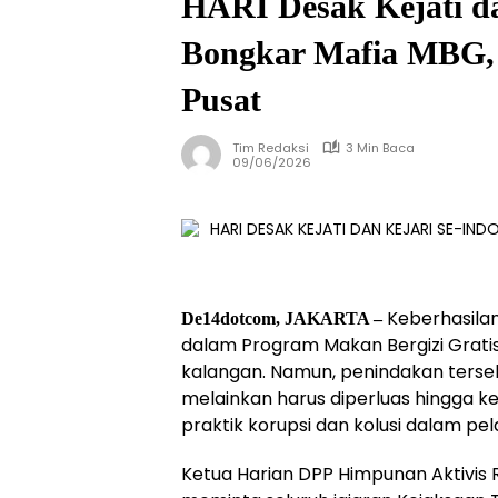
HARI Desak Kejati da
Bongkar Mafia MBG, 
Pusat
Tim Redaksi
3 Min Baca
09/06/2026
Keberhasila
De14dotcom, JAKARTA –
dalam Program Makan Bergizi Grati
kalangan. Namun, penindakan tersebut
melainkan harus diperluas hingga k
praktik korupsi dan kolusi dalam pe
Ketua Harian DPP Himpunan Aktivis Re