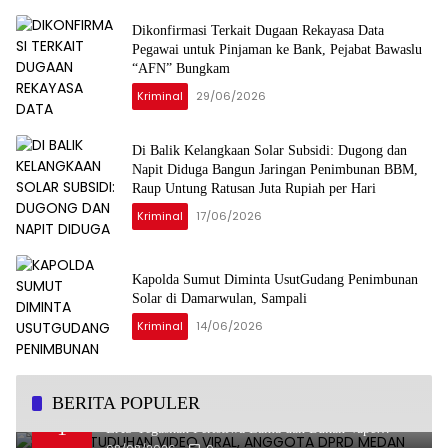
Dikonfirmasi Terkait Dugaan Rekayasa Data
Pegawai untuk Pinjaman ke Bank, Pejabat Bawaslu
“AFN” Bungkam
Kriminal
29/06/2026
Di Balik Kelangkaan Solar Subsidi: Dugong dan
Napit Diduga Bangun Jaringan Penimbunan BBM,
Raup Untung Ratusan Juta Rupiah per Hari
Kriminal
17/06/2026
Kapolda Sumut Diminta UsutGudang Penimbunan
Solar di Damarwulan, Sampali
Kriminal
14/06/2026
BERITA POPULER
Bantah Tuduhan Video Viral, Anggota DPRD Medan
1
EAS Tegaskan Peristiwa Lama dan Bukan Vape
Narkotika