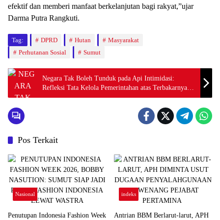
efektif dan memberi manfaat berkelanjutan bagi rakyat,”ujar
Darma Putra Rangkuti.
Tag:
DPRD
Hutan
Masyarakat
Perhutanan Sosial
Sumut
Negara Tak Boleh Tunduk pada Api Intimidasi:
Refleksi Tata Kelola Pemerintahan atas Terbakarnya
Rumah Hakim Tipikor di Sumut.
Pos Terkait
Nasional
indeks
Penutupan Indonesia Fashion Week
Antrian BBM Berlarut-larut, APH