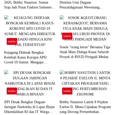
2026, Bobby Nasution: Sumut
Diminta Usut Dugaan
Siap Jadi Pusat Fashion Indonesia
Penyalahgunaan Wewenang
Lewat Wastra
Pejabat Pertamina
indeks
indeks
Sosok “orang keras” Bersama Tiga
Anak Main Diduga Kuasi Seluruh
Kejagung Didesak Bongkar
Proyek di RSUD Pirngadi Medan
Kembali Kasus Korupsi APD
Covid-19 Sumut: Mengapa
Direktur PT Sadado Hingga Kini
Tak Tersentuh?
indeks
indeks
JIPI Desak Bongkar Dugaan
Bobby Nasution Lantik 8 Pejabat
Jaringan Narkotika di Lapas Binjai
Eselon II, Minta Ciptakan Program
Dikendalikan RJ dan IT Warga
yang Dorong Pertumbuhan