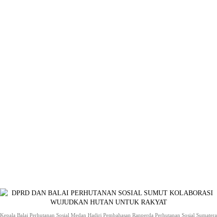
Kepala Balai Perhutanan Sosial Medan Hadiri Pembahasan Ranperda Perhutanan Sosial Sumatera