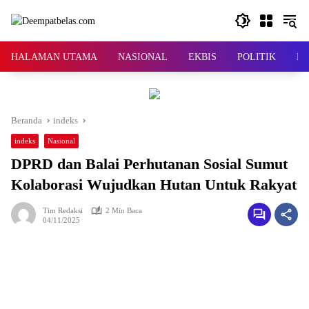
Langsung
ke
konten
HALAMAN UTAMA
NASIONAL
EKBIS
POLITIK
KR
Beranda
indeks
indeks
Nasional
DPRD dan Balai Perhutanan Sosial Sumut
Kolaborasi Wujudkan Hutan Untuk Rakyat
Tim Redaksi
2 Min Baca
04/11/2025