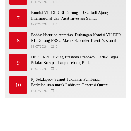
09/07/2026
0
Komisi VII DPR RI Dorong PRSU Jadi Ajang
7
Internasional dan Pusat Investasi Sumut
09/07/2026
0
Bobby Nasution Apresiasi Dukungan Komisi VII DPR
8
RI, Dorong PRSU Masuk Kalender Event Nasional
09/07/2026
0
DPP HARI Dukung Presiden Prabowo Tindak Tegas
9
Pelaku Korupsi Tanpa Tebang Pilih
09/07/2026
0
Pj Sekdaprov Sumut Tekankan Pembinaan
10
Berkelanjutan untuk Lahirkan Generasi Qurani
Berkarakter
08/07/2026
0