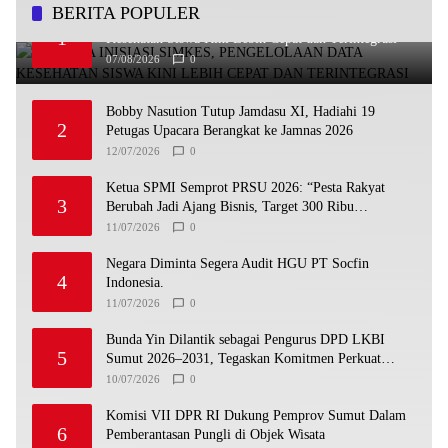
BERITA POPULER
Undhira Inisiasi SIMKES, Pengelolaan Data
1
Kesehatan Siswa Kini Lebih Cepat dan Terintegrasi
07/08/2026
0
Bobby Nasution Tutup Jamdasu XI, Hadiahi 19
2
Petugas Upacara Berangkat ke Jamnas 2026
12/07/2026
0
Ketua SPMI Semprot PRSU 2026: “Pesta Rakyat
3
Berubah Jadi Ajang Bisnis, Target 300 Ribu
Pengunjung Tinggal Slogan”
11/07/2026
0
Negara Diminta Segera Audit HGU PT Socfin
4
Indonesia.
11/07/2026
0
Bunda Yin Dilantik sebagai Pengurus DPD LKBI
5
Sumut 2026–2031, Tegaskan Komitmen Perkuat
Toleransi dan Kerukunan
10/07/2026
0
Komisi VII DPR RI Dukung Pemprov Sumut Dalam
6
Pemberantasan Pungli di Objek Wisata