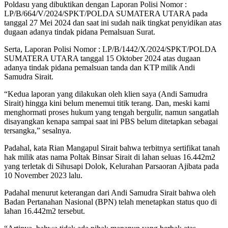
Poldasu yang dibuktikan dengan Laporan Polisi Nomor :
LP/B/664/V/2024/SPKT/POLDA SUMATERA UTARA pada
tanggal 27 Mei 2024 dan saat ini sudah naik tingkat penyidikan atas
dugaan adanya tindak pidana Pemalsuan Surat.
Serta, Laporan Polisi Nomor : LP/B/1442/X/2024/SPKT/POLDA
SUMATERA UTARA tanggal 15 Oktober 2024 atas dugaan
adanya tindak pidana pemalsuan tanda dan KTP milik Andi
Samudra Sirait.
“Kedua laporan yang dilakukan oleh klien saya (Andi Samudra
Sirait) hingga kini belum menemui titik terang. Dan, meski kami
menghormati proses hukum yang tengah bergulir, namun sangatlah
disayangkan kenapa sampai saat ini PBS belum ditetapkan sebagai
tersangka,” sesalnya.
Padahal, kata Rian Mangapul Sirait bahwa terbitnya sertifikat tanah
hak milik atas nama Poltak Binsar Sirait di lahan seluas 16.442m2
yang terletak di Sihusapi Dolok, Kelurahan Parsaoran Ajibata pada
10 November 2023 lalu.
Padahal menurut keterangan dari Andi Samudra Sirait bahwa oleh
Badan Pertanahan Nasional (BPN) telah menetapkan status quo di
lahan 16.442m2 tersebut.