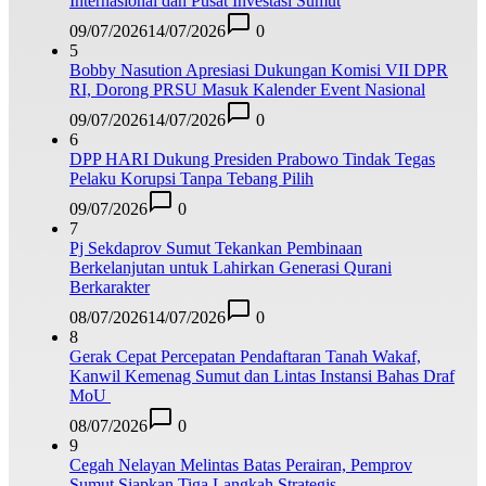
Internasional dan Pusat Investasi Sumut
09/07/2026
14/07/2026
0
5
Bobby Nasution Apresiasi Dukungan Komisi VII DPR
RI, Dorong PRSU Masuk Kalender Event Nasional
09/07/2026
14/07/2026
0
6
DPP HARI Dukung Presiden Prabowo Tindak Tegas
Pelaku Korupsi Tanpa Tebang Pilih
09/07/2026
0
7
Pj Sekdaprov Sumut Tekankan Pembinaan
Berkelanjutan untuk Lahirkan Generasi Qurani
Berkarakter
08/07/2026
14/07/2026
0
8
Gerak Cepat Percepatan Pendaftaran Tanah Wakaf,
Kanwil Kemenag Sumut dan Lintas Instansi Bahas Draf
MoU
08/07/2026
0
9
Cegah Nelayan Melintas Batas Perairan, Pemprov
Sumut Siapkan Tiga Langkah Strategis