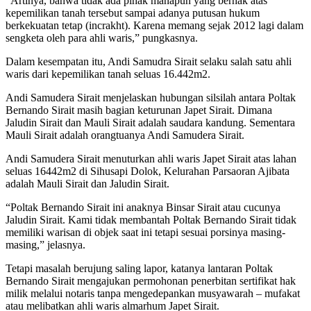
“Artinya, bahwa tidak ada pihak manapun yang berhak atas
kepemilikan tanah tersebut sampai adanya putusan hukum
berkekuatan tetap (incrakht). Karena memang sejak 2012 lagi dalam
sengketa oleh para ahli waris,” pungkasnya.
Dalam kesempatan itu, Andi Samudra Sirait selaku salah satu ahli
waris dari kepemilikan tanah seluas 16.442m2.
Andi Samudera Sirait menjelaskan hubungan silsilah antara Poltak
Bernando Sirait masih bagian keturunan Japet Sirait. Dimana
Jaludin Sirait dan Mauli Sirait adalah saudara kandung. Sementara
Mauli Sirait adalah orangtuanya Andi Samudera Sirait.
Andi Samudera Sirait menuturkan ahli waris Japet Sirait atas lahan
seluas 16442m2 di Sihusapi Dolok, Kelurahan Parsaoran Ajibata
adalah Mauli Sirait dan Jaludin Sirait.
“Poltak Bernando Sirait ini anaknya Binsar Sirait atau cucunya
Jaludin Sirait. Kami tidak membantah Poltak Bernando Sirait tidak
memiliki warisan di objek saat ini tetapi sesuai porsinya masing-
masing,” jelasnya.
Tetapi masalah berujung saling lapor, katanya lantaran Poltak
Bernando Sirait mengajukan permohonan penerbitan sertifikat hak
milik melalui notaris tanpa mengedepankan musyawarah – mufakat
atau melibatkan ahli waris almarhum Japet Sirait.