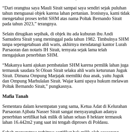
“Dari orangtua saya Mauli Sirait sampai saya sendiri sejak puluhan
tahun menguasai objek karena lahan pertanian. Ironisnya, kami tidak
mengetahui proses terbit SHM atas nama Poltak Bernando Sirait
pada tahun 2023,” terangnya.
Selain dirugikan sepihak, di objek itu ada kuburan ibu Andi
Samudera Sirait yang meninggal pada tahun 1982. Timbulnya SHM
tanpa sepengetahuan ahli waris, akhirnya mendatangi kantor Lurah
Parsaoran dan notaris IH Sirait, ternyata sejak lama telah
mengajukan penerbitan SHM.
“Makanya kami ajukan pembatalan SHM karena pemilik lahan juga
termasuk saudara St Oloan Sirait selaku ahli waris keturunan Juguk
Sirait. Dimana Ompung Marjajak memiliki dua anak, yaitu Juguk
dan Ompung Marhulalan Sirait. Wajar kami upaya hukum melawan
Poltak Bernando Sirait,” pungkasnya.
Mafia Tanah
Sementara dalam kesempatan yang sama, Ketua Adat di Kelurahan
Parsaoran Ajibata Nasser Sirait sangat menyayangkan adanya
penerbitan sertifikat hak milik di lahan seluas 8 hektare termasuk
lahan 16.442m2 yang saat ini tengah diproses di Poldasu.