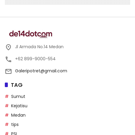
Jl Armada No.14 Medan
+62 899-9000-554
Galeripotret@gmail.com
TAG
Sumut
Kejatisu
Medan
tips
PSI