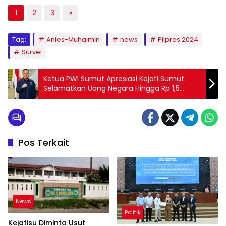
1
2
3
»
Tag:
Anies-Muhaimin
news
Pilpres 2024
Survei
Ketua PWI Sumut Apresiasi Kejati Sumut
Selamatkan Uang Negara Hingga Rp 1,5
Triliun
Pos Terkait
News
Politik
Kejatisu Diminta Usut