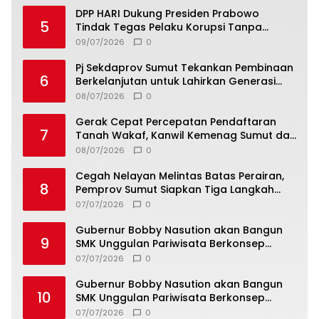
DPP HARI Dukung Presiden Prabowo
5
Tindak Tegas Pelaku Korupsi Tanpa
Tebang Pilih
09/07/2026
0
Pj Sekdaprov Sumut Tekankan Pembinaan
6
Berkelanjutan untuk Lahirkan Generasi
Qurani Berkarakter
08/07/2026
0
Gerak Cepat Percepatan Pendaftaran
7
Tanah Wakaf, Kanwil Kemenag Sumut dan
Lintas Instansi Bahas Draf MoU
08/07/2026
0
Cegah Nelayan Melintas Batas Perairan,
8
Pemprov Sumut Siapkan Tiga Langkah
Strategis
07/07/2026
0
Gubernur Bobby Nasution akan Bangun
9
SMK Unggulan Pariwisata Berkonsep
Boarding School di Samosir
07/07/2026
0
Gubernur Bobby Nasution akan Bangun
10
SMK Unggulan Pariwisata Berkonsep
Boarding School di Samosir
07/07/2026
0