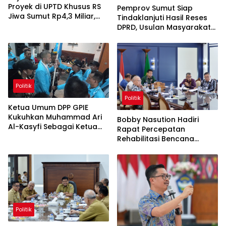
Proyek di UPTD Khusus RS
Pemprov Sumut Siap
Jiwa Sumut Rp4,3 Miliar,
Tindaklanjuti Hasil Reses
Diduga Dikendalikan
DPRD, Usulan Masyarakat
Seorang Oknum Kerabat
Diprioritaskan
Wamen
Berdasarkan Urgensi
Politik
Politik
Ketua Umum DPP GPIE
Kukuhkan Muhammad Ari
Bobby Nasution Hadiri
Al-Kasyfi Sebagai Ketua
Rapat Percepatan
DPC Kota Medan Periode
Rehabilitasi Bencana
2026–2030
Sumatera, Tito Minta TKD
Segera Direalisasikan
Politik