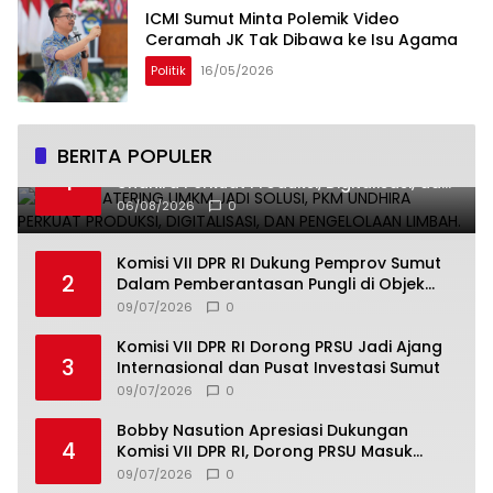
ICMI Sumut Minta Polemik Video
Ceramah JK Tak Dibawa ke Isu Agama
Politik
16/05/2026
BERITA POPULER
Smart Catering UMKM Jadi Solusi, PKM
1
Undhira Perkuat Produksi, Digitalisasi, dan
Pengelolaan Limbah.
06/08/2026
0
Komisi VII DPR RI Dukung Pemprov Sumut
2
Dalam Pemberantasan Pungli di Objek
Wisata
09/07/2026
0
Komisi VII DPR RI Dorong PRSU Jadi Ajang
3
Internasional dan Pusat Investasi Sumut
09/07/2026
0
Bobby Nasution Apresiasi Dukungan
4
Komisi VII DPR RI, Dorong PRSU Masuk
Kalender Event Nasional
09/07/2026
0