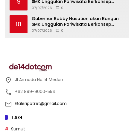
9
SMK Unggulan Pariwisata Berkonsep
Boarding School di Samosir
07/07/2026
0
Gubernur Bobby Nasution akan Bangun
10
SMK Unggulan Pariwisata Berkonsep
Boarding School di Samosir
07/07/2026
0
Jl Armada No.14 Medan
+62 899-9000-554
Galeripotret@gmail.com
TAG
Sumut