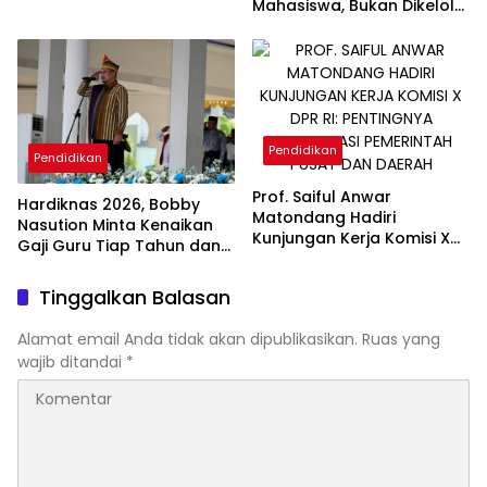
Mahasiswa, Bukan Dikelola
Kami
Pendidikan
Pendidikan
Prof. Saiful Anwar
Hardiknas 2026, Bobby
Matondang Hadiri
Nasution Minta Kenaikan
Kunjungan Kerja Komisi X
Gaji Guru Tiap Tahun dan
DPR RI: Pentingnya
Penguatan Fasilitas
Kolaborasi Pemerintah
Pendidikan
Tinggalkan Balasan
Pusat dan Daerah
Alamat email Anda tidak akan dipublikasikan.
Ruas yang
wajib ditandai
*