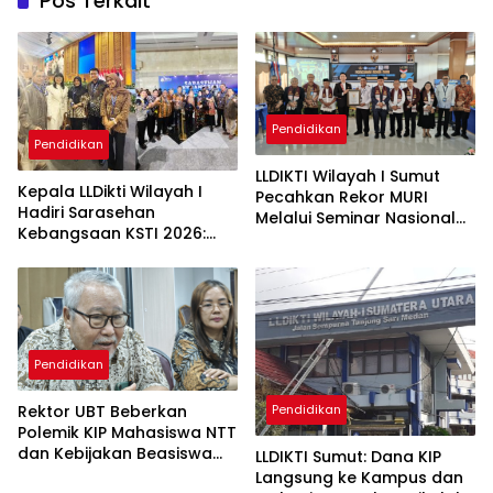
Pos Terkait
Pendidikan
Pendidikan
LLDIKTI Wilayah I Sumut
Kepala LLDikti Wilayah I
Pecahkan Rekor MURI
Hadiri Sarasehan
Melalui Seminar Nasional
Kebangsaan KSTI 2026:
“10 Pohon Ilmu”
Wawasan Ekonomi Global
untuk Perguruan Tinggi
Indonesia
Pendidikan
Pendidikan
Rektor UBT Beberkan
Polemik KIP Mahasiswa NTT
dan Kebijakan Beasiswa
LLDIKTI Sumut: Dana KIP
Internal Kampus
Langsung ke Kampus dan