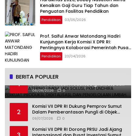
Kenaikan Gaji Guru Tiap Tahun dan
Penguatan Fasilitas Pendidikan
Pendidikan
03/05/2026
Prof. Saiful Anwar Matondang Hadiri
Kunjungan Kerja Komisi X DPR RI:
Pentingnya Kolaborasi Pemerintah Pusat
dan Daerah
Pendidikan
23/04/2026
BERITA POPULER
Smart Catering UMKM Jadi Solusi, PKM
1
Undhira Perkuat Produksi, Digitalisasi, dan
Pengelolaan Limbah.
06/08/2026
0
Komisi VII DPR RI Dukung Pemprov Sumut
2
Dalam Pemberantasan Pungli di Objek
Wisata
09/07/2026
0
Komisi VII DPR RI Dorong PRSU Jadi Ajang
3
Internasional dan Pusat Investasi Sumut