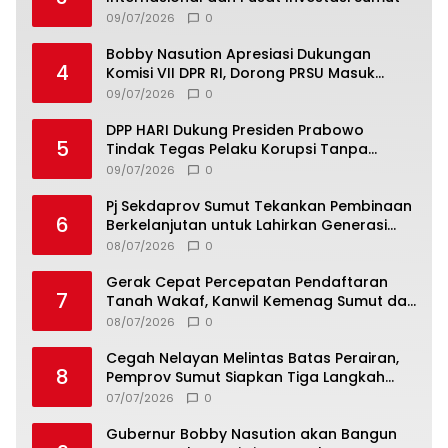
09/07/2026
0
Bobby Nasution Apresiasi Dukungan
4
Komisi VII DPR RI, Dorong PRSU Masuk
Kalender Event Nasional
09/07/2026
0
DPP HARI Dukung Presiden Prabowo
5
Tindak Tegas Pelaku Korupsi Tanpa
Tebang Pilih
09/07/2026
0
Pj Sekdaprov Sumut Tekankan Pembinaan
6
Berkelanjutan untuk Lahirkan Generasi
Qurani Berkarakter
08/07/2026
0
Gerak Cepat Percepatan Pendaftaran
7
Tanah Wakaf, Kanwil Kemenag Sumut dan
Lintas Instansi Bahas Draf MoU
08/07/2026
0
Cegah Nelayan Melintas Batas Perairan,
8
Pemprov Sumut Siapkan Tiga Langkah
Strategis
07/07/2026
0
Gubernur Bobby Nasution akan Bangun