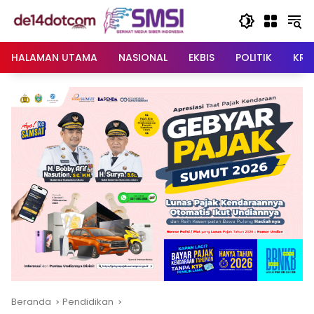
Langsung
ke
konten
HALAMAN UTAMA
NASIONAL
EKBIS
POLITIK
KRI
Beranda
Pendidikan