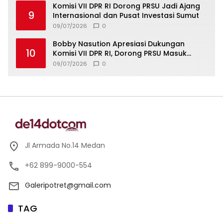
Komisi VII DPR RI Dorong PRSU Jadi Ajang
9
Internasional dan Pusat Investasi Sumut
09/07/2026
0
Bobby Nasution Apresiasi Dukungan
10
Komisi VII DPR RI, Dorong PRSU Masuk
Kalender Event Nasional
09/07/2026
0
Jl Armada No.14 Medan
+62 899-9000-554
Galeripotret@gmail.com
TAG