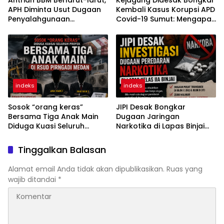
Antrian BBM Berlarut-larut,
Kejagung Didesak Bongkar
APH Diminta Usut Dugaan
Kembali Kasus Korupsi APD
Penyalahgunaan
Covid-19 Sumut: Mengapa
Wewenang Pejabat
Direktur PT Sadado Hingga
Pertamina
Kini Tak Tersentuh?
indeks
indeks
Sosok “orang keras”
JIPI Desak Bongkar
Bersama Tiga Anak Main
Dugaan Jaringan
Diduga Kuasi Seluruh
Narkotika di Lapas Binjai
Proyek di RSUD Pirngadi
Dikendalikan RJ dan IT
Medan
Warga Binaan
Tinggalkan Balasan
Alamat email Anda tidak akan dipublikasikan.
Ruas yang
wajib ditandai
*