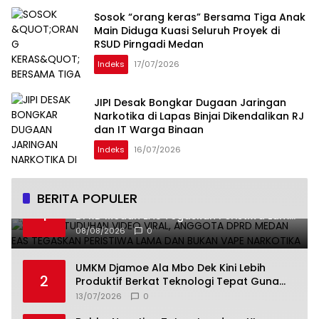
Sosok “orang keras” Bersama Tiga Anak
Main Diduga Kuasi Seluruh Proyek di
RSUD Pirngadi Medan
Indeks
17/07/2026
JIPI Desak Bongkar Dugaan Jaringan
Narkotika di Lapas Binjai Dikendalikan RJ
dan IT Warga Binaan
Indeks
16/07/2026
BERITA POPULER
Bantah Tuduhan Video Viral, Anggota
1
DPRD Medan EAS Tegaskan Peristiwa Lama
dan Bukan Vape Narkotika
08/08/2026
0
UMKM Djamoe Ala Mbo Dek Kini Lebih
2
Produktif Berkat Teknologi Tepat Guna
dari Universitas Dhyana Pura
13/07/2026
0