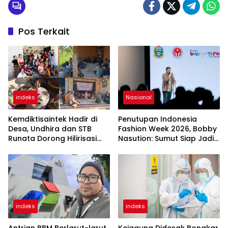
Pos Terkait
indeks
Nasional
Kemdiktisaintek Hadir di
Penutupan Indonesia
Desa, Undhira dan STB
Fashion Week 2026, Bobby
Runata Dorong Hilirisasi
Nasution: Sumut Siap Jadi
Pangan Lokal di Bedulu
Pusat Fashion Indonesia
Gianyar
Lewat Wastra
indeks
indeks