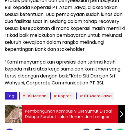
Proses penyaluran dan penyelesaian pembiayaan
BSI kepada Koperasi PT Asam Jawa, dilaksanakan
sesuai ketentuan. Dua pembiayaan sudah lunas dan
dua fasilitas saat ini sedang dalam tahap recovery
sesuai kesepakatan di mana koperasi masih memiliki
i’tikad baik melakukan pembayaran untuk melunasi
seluruh kewajiban dalam rangka melindungi
kepentingan Bank dan stakeholder.
“Kami menyampaikan apresiasi dan terima kasih
kepada mitra atas kerja sama dan komitmen yang
terus dibangun dengan baik.”Kata Siti Darojah Sri
Wahyuni, Corporate Communication PT BSI.
Tag:
BSI Medan
Koprasi
PT Asam Jawa
Pembangunan Kampus V UIN Sumut Disoal,
Diduga Serobot Jalan Umum dan Langgar
Regulasi