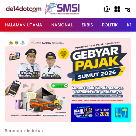
Langsung
ke
konten
HALAMAN UTAMA
NASIONAL
EKBIS
POLITIK
KRI
Beranda
indeks