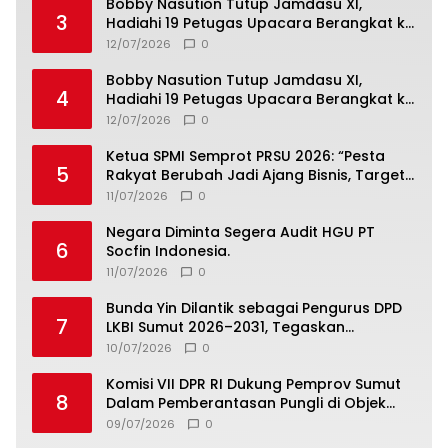
Bobby Nasution Tutup Jamdasu XI,
3
Hadiahi 19 Petugas Upacara Berangkat ke
Jamnas 2026
12/07/2026
0
Bobby Nasution Tutup Jamdasu XI,
4
Hadiahi 19 Petugas Upacara Berangkat ke
Jamnas 2026
12/07/2026
0
Ketua SPMI Semprot PRSU 2026: “Pesta
5
Rakyat Berubah Jadi Ajang Bisnis, Target
300 Ribu Pengunjung Tinggal Slogan”
11/07/2026
0
Negara Diminta Segera Audit HGU PT
6
Socfin Indonesia.
11/07/2026
0
Bunda Yin Dilantik sebagai Pengurus DPD
7
LKBI Sumut 2026–2031, Tegaskan
Komitmen Perkuat Toleransi dan
10/07/2026
0
Kerukunan
Komisi VII DPR RI Dukung Pemprov Sumut
8
Dalam Pemberantasan Pungli di Objek
Wisata
09/07/2026
0