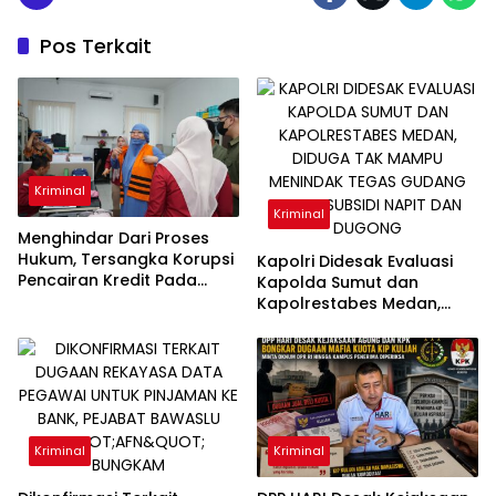
Pos Terkait
Kriminal
Kriminal
Menghindar Dari Proses
Hukum, Tersangka Korupsi
Kapolri Didesak Evaluasi
Pencairan Kredit Pada
Kapolda Sumut dan
PT.Bank Sumut Farah
Kapolrestabes Medan,
Hasmina Ditangkap Oleh
Diduga Tak Mampu
Tim Intelijen Kejati Sumut Di
Menindak Tegas Gudang
Jakarta
Solar Subsidi Napit dan
Dugong
Kriminal
Kriminal