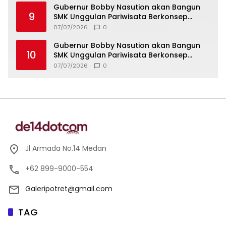
Gubernur Bobby Nasution akan Bangun
9
SMK Unggulan Pariwisata Berkonsep
Boarding School di Samosir
07/07/2026
0
Gubernur Bobby Nasution akan Bangun
10
SMK Unggulan Pariwisata Berkonsep
Boarding School di Samosir
07/07/2026
0
Jl Armada No.14 Medan
+62 899-9000-554
Galeripotret@gmail.com
TAG