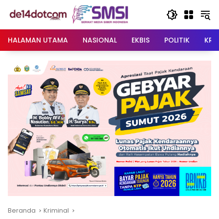
Langsung
ke
konten
HALAMAN UTAMA
NASIONAL
EKBIS
POLITIK
KRI
Beranda
Kriminal