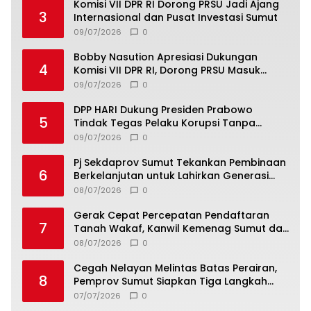
Komisi VII DPR RI Dorong PRSU Jadi Ajang
3
Internasional dan Pusat Investasi Sumut
09/07/2026
0
Bobby Nasution Apresiasi Dukungan
4
Komisi VII DPR RI, Dorong PRSU Masuk
Kalender Event Nasional
09/07/2026
0
DPP HARI Dukung Presiden Prabowo
5
Tindak Tegas Pelaku Korupsi Tanpa
Tebang Pilih
09/07/2026
0
Pj Sekdaprov Sumut Tekankan Pembinaan
6
Berkelanjutan untuk Lahirkan Generasi
Qurani Berkarakter
08/07/2026
0
Gerak Cepat Percepatan Pendaftaran
7
Tanah Wakaf, Kanwil Kemenag Sumut dan
Lintas Instansi Bahas Draf MoU
08/07/2026
0
Cegah Nelayan Melintas Batas Perairan,
8
Pemprov Sumut Siapkan Tiga Langkah
Strategis
07/07/2026
0