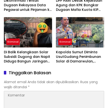
DPP HARI Desak Kejaksaan
Dikonfirmasi Terkait
Agung dan KPK Bongkar
Dugaan Rekayasa Data
Dugaan Mafia Kuota KIP
Pegawai untuk Pinjaman ke
Kuliah, Minta Oknum DPR RI
Bank, Pejabat Bawaslu
hingga Kampus Penerima
“AFN” Bungkam
Diperiksa
Kriminal
Kriminal
Di Balik Kelangkaan Solar
Kapolda Sumut Diminta
Subsidi: Dugong dan Napit
UsutGudang Penimbunan
Diduga Bangun Jaringan
Solar di Damarwulan,
Penimbunan BBM, Raup
Sampali
Untung Ratusan Juta
Tinggalkan Balasan
Rupiah per Hari
Alamat email Anda tidak akan dipublikasikan.
Ruas yang
wajib ditandai
*