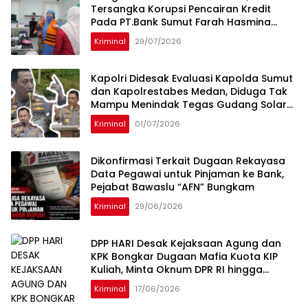
Tersangka Korupsi Pencairan Kredit
Pada PT.Bank Sumut Farah Hasmina
Ditangkap Oleh Tim Intelijen Kejati Sumut
Kriminal
29/07/2026
Di Jakarta
Kapolri Didesak Evaluasi Kapolda Sumut
dan Kapolrestabes Medan, Diduga Tak
Mampu Menindak Tegas Gudang Solar
Subsidi Napit dan Dugong
Kriminal
01/07/2026
Dikonfirmasi Terkait Dugaan Rekayasa
Data Pegawai untuk Pinjaman ke Bank,
Pejabat Bawaslu “AFN” Bungkam
Kriminal
29/06/2026
DPP HARI Desak Kejaksaan Agung dan
KPK Bongkar Dugaan Mafia Kuota KIP
Kuliah, Minta Oknum DPR RI hingga
Kampus Penerima Diperiksa
Kriminal
17/06/2026