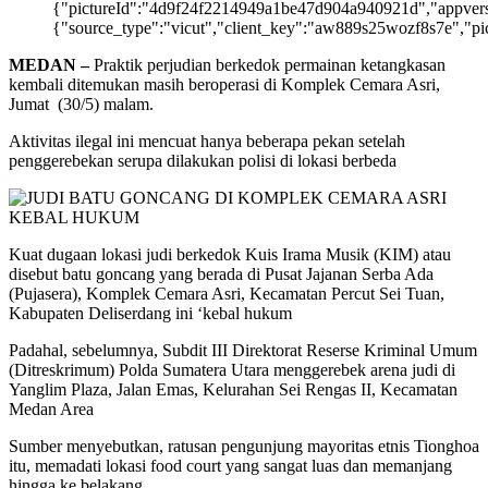
{"pictureId":"4d9f24f2214949a1be47d904a940921d","appversion"
{"source_type":"vicut","client_key":"aw889s25wozf8s7e","pic
MEDAN –
Praktik perjudian berkedok permainan ketangkasan
kembali ditemukan masih beroperasi di Komplek Cemara Asri,
Jumat (30/5) malam.
Aktivitas ilegal ini mencuat hanya beberapa pekan setelah
penggerebekan serupa dilakukan polisi di lokasi berbeda
Kuat dugaan lokasi judi berkedok Kuis Irama Musik (KIM) atau
disebut batu goncang yang berada di Pusat Jajanan Serba Ada
(Pujasera), Komplek Cemara Asri, Kecamatan Percut Sei Tuan,
Kabupaten Deliserdang ini ‘kebal hukum
Padahal, sebelumnya, Subdit III Direktorat Reserse Kriminal Umum
(Ditreskrimum) Polda Sumatera Utara menggerebek arena judi di
Yanglim Plaza, Jalan Emas, Kelurahan Sei Rengas II, Kecamatan
Medan Area
Sumber menyebutkan, ratusan pengunjung mayoritas etnis Tionghoa
itu, memadati lokasi food court yang sangat luas dan memanjang
hingga ke belakang.