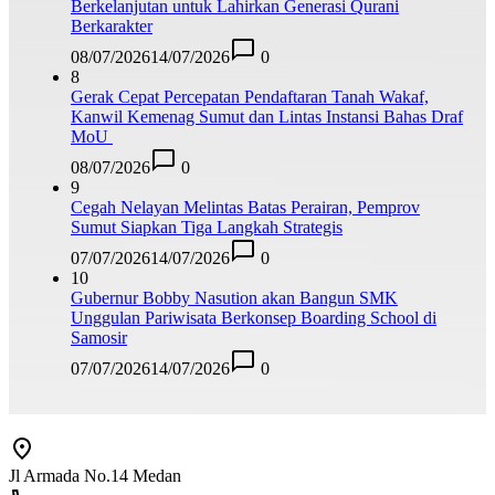
Berkelanjutan untuk Lahirkan Generasi Qurani
Berkarakter
08/07/2026
14/07/2026
0
8
Gerak Cepat Percepatan Pendaftaran Tanah Wakaf,
Kanwil Kemenag Sumut dan Lintas Instansi Bahas Draf
MoU
08/07/2026
0
9
Cegah Nelayan Melintas Batas Perairan, Pemprov
Sumut Siapkan Tiga Langkah Strategis
07/07/2026
14/07/2026
0
10
Gubernur Bobby Nasution akan Bangun SMK
Unggulan Pariwisata Berkonsep Boarding School di
Samosir
07/07/2026
14/07/2026
0
Jl Armada No.14 Medan