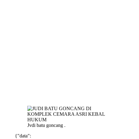
Jvdi batu goncang .
{"data":