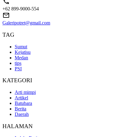
+62 899-9000-554
Galeripotret@gmail.com
TAG
Sumut
Kejatisu
Medan
tips
PSI
KATEGORI
Arti mimpi
Artikel
Batubara
Berita
Daerah
HALAMAN