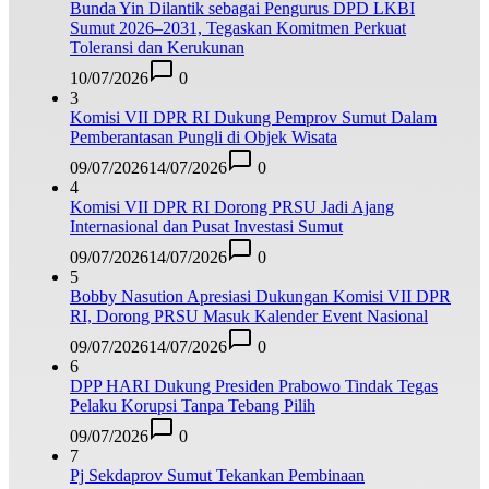
Bunda Yin Dilantik sebagai Pengurus DPD LKBI
Sumut 2026–2031, Tegaskan Komitmen Perkuat
Toleransi dan Kerukunan
10/07/2026
0
3
Komisi VII DPR RI Dukung Pemprov Sumut Dalam
Pemberantasan Pungli di Objek Wisata
09/07/2026
14/07/2026
0
4
Komisi VII DPR RI Dorong PRSU Jadi Ajang
Internasional dan Pusat Investasi Sumut
09/07/2026
14/07/2026
0
5
Bobby Nasution Apresiasi Dukungan Komisi VII DPR
RI, Dorong PRSU Masuk Kalender Event Nasional
09/07/2026
14/07/2026
0
6
DPP HARI Dukung Presiden Prabowo Tindak Tegas
Pelaku Korupsi Tanpa Tebang Pilih
09/07/2026
0
7
Pj Sekdaprov Sumut Tekankan Pembinaan