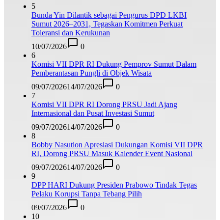
5
Bunda Yin Dilantik sebagai Pengurus DPD LKBI
Sumut 2026–2031, Tegaskan Komitmen Perkuat
Toleransi dan Kerukunan
10/07/2026
0
6
Komisi VII DPR RI Dukung Pemprov Sumut Dalam
Pemberantasan Pungli di Objek Wisata
09/07/2026
14/07/2026
0
7
Komisi VII DPR RI Dorong PRSU Jadi Ajang
Internasional dan Pusat Investasi Sumut
09/07/2026
14/07/2026
0
8
Bobby Nasution Apresiasi Dukungan Komisi VII DPR
RI, Dorong PRSU Masuk Kalender Event Nasional
09/07/2026
14/07/2026
0
9
DPP HARI Dukung Presiden Prabowo Tindak Tegas
Pelaku Korupsi Tanpa Tebang Pilih
09/07/2026
0
10