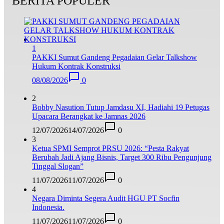
BERITA POPULER
1
PAKKI Sumut Gandeng Pegadaian Gelar Talkshow
Hukum Kontrak Konstruksi
08/08/2026
0
2
Bobby Nasution Tutup Jamdasu XI, Hadiahi 19 Petugas
Upacara Berangkat ke Jamnas 2026
12/07/2026
14/07/2026
0
3
Ketua SPMI Semprot PRSU 2026: “Pesta Rakyat
Berubah Jadi Ajang Bisnis, Target 300 Ribu Pengunjung
Tinggal Slogan”
11/07/2026
11/07/2026
0
4
Negara Diminta Segera Audit HGU PT Socfin
Indonesia.
11/07/2026
11/07/2026
0