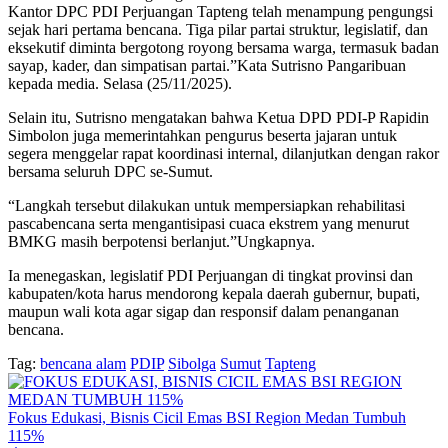
Kantor DPC PDI Perjuangan Tapteng telah menampung pengungsi
sejak hari pertama bencana. Tiga pilar partai struktur, legislatif, dan
eksekutif diminta bergotong royong bersama warga, termasuk badan
sayap, kader, dan simpatisan partai.”Kata Sutrisno Pangaribuan
kepada media. Selasa (25/11/2025).
Selain itu, Sutrisno mengatakan bahwa Ketua DPD PDI-P Rapidin
Simbolon juga memerintahkan pengurus beserta jajaran untuk
segera menggelar rapat koordinasi internal, dilanjutkan dengan rakor
bersama seluruh DPC se-Sumut.
“Langkah tersebut dilakukan untuk mempersiapkan rehabilitasi
pascabencana serta mengantisipasi cuaca ekstrem yang menurut
BMKG masih berpotensi berlanjut.”Ungkapnya.
Ia menegaskan, legislatif PDI Perjuangan di tingkat provinsi dan
kabupaten/kota harus mendorong kepala daerah gubernur, bupati,
maupun wali kota agar sigap dan responsif dalam penanganan
bencana.
Tag:
bencana alam
PDIP
Sibolga
Sumut
Tapteng
Fokus Edukasi, Bisnis Cicil Emas BSI Region Medan Tumbuh
115%