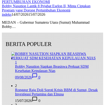
Bobby Nasution Lantik 8 Pejabat Eselon II, Minta Ciptakan
Program yang Dorong Pertumbuhan Ekonomi
indeks
14/07/2026
15/07/2026
MEDAN – Gubernur Sumatera Utara (Sumut) Muhammad
Bobby…
BERITA POPULER
1
Bobby Nasution Siapkan Beasiswa Perkuat SDM
Kesehatan Kepulauan Nias
09/08/2026
0
2
Ronggur Raja Doli Soroti Krisis BBM di Sumut, Desak
Investigasi Pertamina dan Elnusa
15/07/2026
0
3