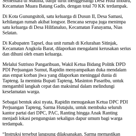
Sementara di Madina, banjir turut menggenangi Desa Huta Imbaru,
Kecamatan Muara Batang Gadis, dengan total 70 KK terdampak.
Di Kota Gunungsitoli, satu keluarga di Dusun II, Desa Samasi,
kehilangan rumah akibat longsor. Bencana serupa juga menimpa
satu keluarga di Desa Hilifanaluo, Kecamatan Fanayama, Nias
Selatan.
Di Kabupaten Tapsel, dua unit rumah di Kelurahan Sitinjak,
Kecamatan Angkola Barat, dilaporkan mengalami kerusakan serius
dan dihuni oleh enam keluarga.
Melalui Sutrisno Pangaribuan, Wakil Ketua Bidang Politik DPD
PDI Perjuangan Sumut, Rapidin menyampaikan duka mendalam
atas empat korban jiwa yang dilaporkan meninggal dunia di
Tapteng. Ia meminta Bupati Tapteng, Masinton Pasaribu, untuk
mengambil langkah cepat dan maksimal dalam melindungi
keselamatan warga.
Sebagai bentuk aksi nyata, Rapidin menugaskan Ketua DPC PDI
Perjuangan Tapteng, Sarma Hutajulu, untuk membuka seluruh
kantor partai dari DPC, PAC, Ranting hingga Anak Ranting
menjadi lokasi pengungsian sekaligus dapur umum bagi warga
terdampak.
“Instruksi tersebut langsung dilaksanakan. Sarma memastikan