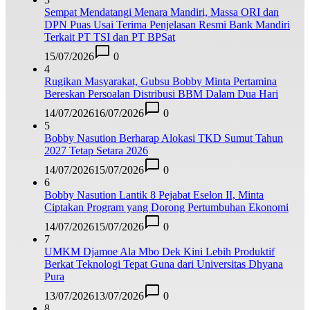
Sempat Mendatangi Menara Mandiri, Massa ORI dan
DPN Puas Usai Terima Penjelasan Resmi Bank Mandiri
Terkait PT TSI dan PT BPSat
15/07/2026
0
4
Rugikan Masyarakat, Gubsu Bobby Minta Pertamina
Bereskan Persoalan Distribusi BBM Dalam Dua Hari
14/07/2026
16/07/2026
0
5
Bobby Nasution Berharap Alokasi TKD Sumut Tahun
2027 Tetap Setara 2026
14/07/2026
15/07/2026
0
6
Bobby Nasution Lantik 8 Pejabat Eselon II, Minta
Ciptakan Program yang Dorong Pertumbuhan Ekonomi
14/07/2026
15/07/2026
0
7
UMKM Djamoe Ala Mbo Dek Kini Lebih Produktif
Berkat Teknologi Tepat Guna dari Universitas Dhyana
Pura
13/07/2026
13/07/2026
0
8