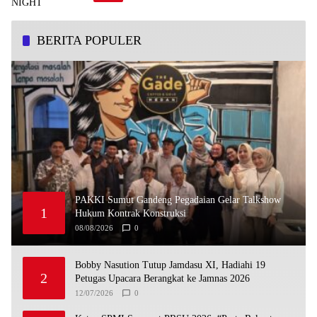
BERITA POPULER
PAKKI Sumut Gandeng Pegadaian Gelar Talkshow
1
Hukum Kontrak Konstruksi
08/08/2026
0
Bobby Nasution Tutup Jamdasu XI, Hadiahi 19
2
Petugas Upacara Berangkat ke Jamnas 2026
12/07/2026
0