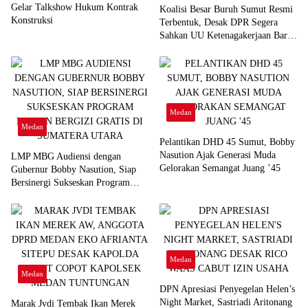
Gelar Talkshow Hukum Kontrak
Koalisi Besar Buruh Sumut Resmi
Konstruksi
Terbentuk, Desak DPR Segera
Sahkan UU Ketenagakerjaan Baru:
“Bukan Tambal Sulam, Tapi
Perubahan Total”
Medan
Medan
Pelantikan DHD 45 Sumut, Bobby
Nasution Ajak Generasi Muda
LMP MBG Audiensi dengan
Gelorakan Semangat Juang ’45
Gubernur Bobby Nasution, Siap
Bersinergi Sukseskan Program
Makan Bergizi Gratis di Sumatera
Utara
Medan
Medan
DPN Apresiasi Penyegelan Helen’s
Night Market, Sastriadi Aritonang
Marak Jvdi Tembak Ikan Merek