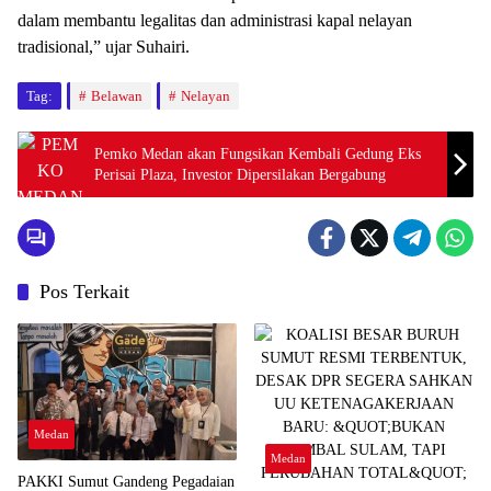
dalam membantu legalitas dan administrasi kapal nelayan
tradisional,” ujar Suhairi.
Tag:
Belawan
Nelayan
Pemko Medan akan Fungsikan Kembali Gedung Eks
Perisai Plaza, Investor Dipersilakan Bergabung
Pos Terkait
Medan
Medan
PAKKI Sumut Gandeng Pegadaian