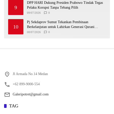
DPP HARI Dukung Presiden Prabowo Tindak Tegas
9
Pelaku Korupsi Tanpa Tebang Pilih
09/07/2026
0
Pj Sekdaprov Sumut Tekankan Pembinaan
10
Berkelanjutan untuk Lahirkan Generasi Qurani
Berkarakter
08/07/2026
0
Jl Armada No.14 Medan
+62 899-9000-554
Galeripotret@gmail.com
TAG