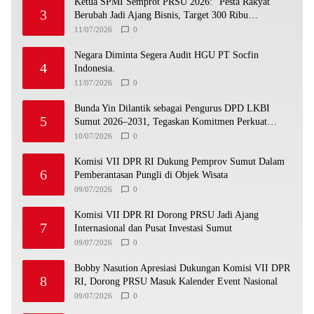
Ketua SPMI Semprot PRSU 2026: “Pesta Rakyat
3
Berubah Jadi Ajang Bisnis, Target 300 Ribu
Pengunjung Tinggal Slogan”
11/07/2026
0
Negara Diminta Segera Audit HGU PT Socfin
4
Indonesia.
11/07/2026
0
Bunda Yin Dilantik sebagai Pengurus DPD LKBI
5
Sumut 2026–2031, Tegaskan Komitmen Perkuat
Toleransi dan Kerukunan
10/07/2026
0
Komisi VII DPR RI Dukung Pemprov Sumut Dalam
6
Pemberantasan Pungli di Objek Wisata
09/07/2026
0
Komisi VII DPR RI Dorong PRSU Jadi Ajang
7
Internasional dan Pusat Investasi Sumut
09/07/2026
0
Bobby Nasution Apresiasi Dukungan Komisi VII DPR
8
RI, Dorong PRSU Masuk Kalender Event Nasional
09/07/2026
0