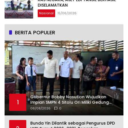
DISELAMATKAN
Nasional
15/06/2026
BERITA POPULER
Gubernur Bobby Nasution Wujudkan
1
Impian SMPN 4 Sitolu Ori Miliki Gedung
Permanen
06/08/2026
0
Bunda Yin Dilantik sebagai Pengurus DPD