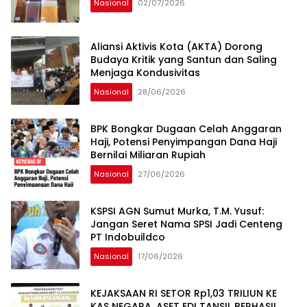
Nasional
02/07/2026
Aliansi Aktivis Kota (AKTA) Dorong
Budaya Kritik yang Santun dan Saling
Menjaga Kondusivitas
Nasional
28/06/2026
BPK Bongkar Dugaan Celah Anggaran
Haji, Potensi Penyimpangan Dana Haji
Bernilai Miliaran Rupiah
Nasional
27/06/2026
KSPSI AGN Sumut Murka, T.M. Yusuf:
Jangan Seret Nama SPSI Jadi Centeng
PT Indobuildco
Nasional
17/06/2026
KEJAKSAAN RI SETOR Rp1,03 TRILIUN KE
KAS NEGARA, ASET EDI TANSIL BERHASIL