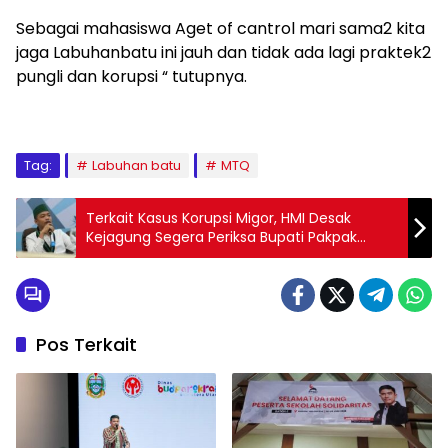
Sebagai mahasiswa Aget of cantrol mari sama2 kita
jaga Labuhanbatu ini jauh dan tidak ada lagi praktek2
pungli dan korupsi “ tutupnya.
Tag:
Labuhan batu
MTQ
Terkait Kasus Korupsi Migor, HMI Desak
Kejagung Segera Periksa Bupati Pakpak
Bharat Franc Tumanggor
Pos Terkait