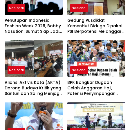
Nasional
Nasional
Penutupan Indonesia
Gedung Pusdiklat
Fashion Week 2026, Bobby
KemenHut Diduga Dipakai
Nasution: Sumut Siap Jadi
PSI Berpotensi Melanggar
Pusat Fashion Indonesia
Hukum
Lewat Wastra
Nasional
Nasional
Aliansi Aktivis Kota (AKTA)
BPK Bongkar Dugaan
Dorong Budaya Kritik yang
Celah Anggaran Haji,
Santun dan Saling Menjaga
Potensi Penyimpangan
Kondusivitas
Dana Haji Bernilai Miliaran
Rupiah