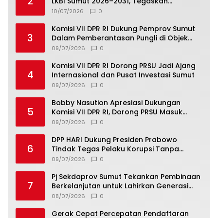
2
LKBI Sumut 2026–2031, Tegaskan
Komitmen Perkuat Toleransi dan
10/07/2026
0
Kerukunan
Komisi VII DPR RI Dukung Pemprov Sumut
3
Dalam Pemberantasan Pungli di Objek
Wisata
09/07/2026
0
Komisi VII DPR RI Dorong PRSU Jadi Ajang
4
Internasional dan Pusat Investasi Sumut
09/07/2026
0
Bobby Nasution Apresiasi Dukungan
5
Komisi VII DPR RI, Dorong PRSU Masuk
Kalender Event Nasional
09/07/2026
0
DPP HARI Dukung Presiden Prabowo
6
Tindak Tegas Pelaku Korupsi Tanpa
Tebang Pilih
09/07/2026
0
Pj Sekdaprov Sumut Tekankan Pembinaan
7
Berkelanjutan untuk Lahirkan Generasi
Qurani Berkarakter
08/07/2026
0
Gerak Cepat Percepatan Pendaftaran