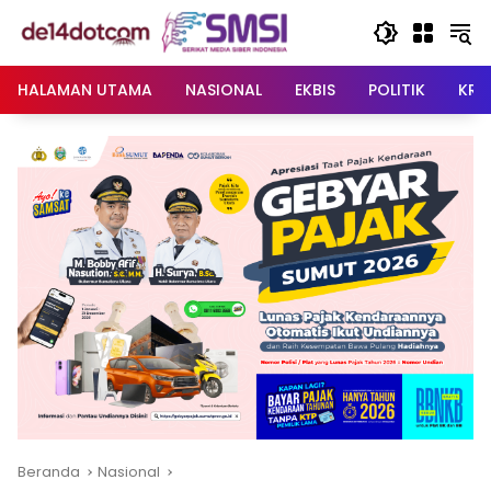
Langsung
ke
konten
HALAMAN UTAMA
NASIONAL
EKBIS
POLITIK
KRI
Beranda
Nasional