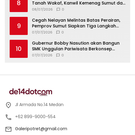
8
Tanah Wakaf, Kanwil Kemenag Sumut dan
Lintas Instansi Bahas Draf MoU
08/07/2026
0
Cegah Nelayan Melintas Batas Perairan,
9
Pemprov Sumut Siapkan Tiga Langkah
Strategis
07/07/2026
0
Gubernur Bobby Nasution akan Bangun
10
SMK Unggulan Pariwisata Berkonsep
Boarding School di Samosir
07/07/2026
0
Jl Armada No.14 Medan
+62 899-9000-554
Galeripotret@gmail.com