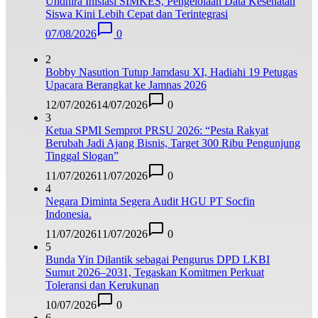
Undhira Inisiasi SIMKES, Pengelolaan Data Kesehatan
Siswa Kini Lebih Cepat dan Terintegrasi
07/08/2026
0
2
Bobby Nasution Tutup Jamdasu XI, Hadiahi 19 Petugas
Upacara Berangkat ke Jamnas 2026
12/07/2026
14/07/2026
0
3
Ketua SPMI Semprot PRSU 2026: “Pesta Rakyat
Berubah Jadi Ajang Bisnis, Target 300 Ribu Pengunjung
Tinggal Slogan”
11/07/2026
11/07/2026
0
4
Negara Diminta Segera Audit HGU PT Socfin
Indonesia.
11/07/2026
11/07/2026
0
5
Bunda Yin Dilantik sebagai Pengurus DPD LKBI
Sumut 2026–2031, Tegaskan Komitmen Perkuat
Toleransi dan Kerukunan
10/07/2026
0
6