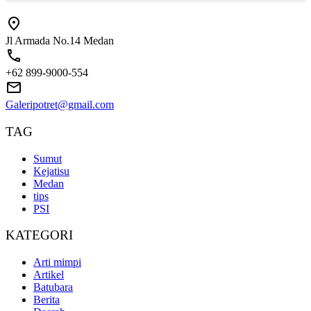
Jl Armada No.14 Medan
+62 899-9000-554
Galeripotret@gmail.com
TAG
Sumut
Kejatisu
Medan
tips
PSI
KATEGORI
Arti mimpi
Artikel
Batubara
Berita