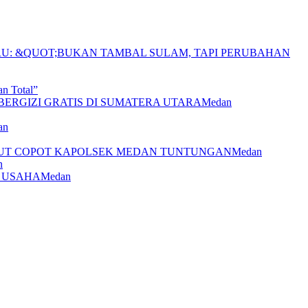
n Total”
Medan
an
Medan
n
Medan