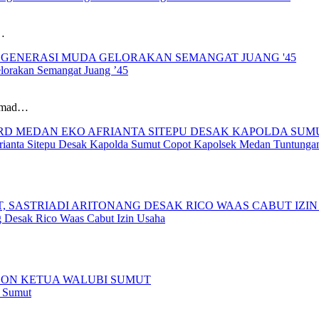
…
lorakan Semangat Juang ’45
ammad…
anta Sitepu Desak Kapolda Sumut Copot Kapolsek Medan Tuntunga
ng Desak Rico Waas Cabut Izin Usaha
I Sumut