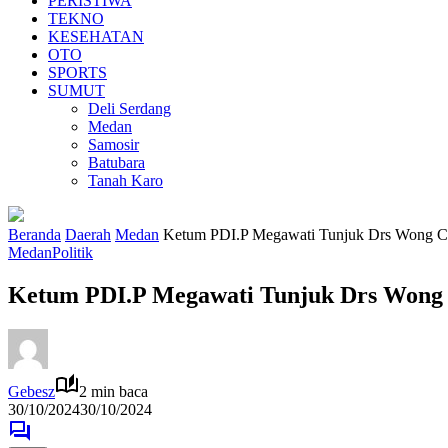
PERISTIWA
TEKNO
KESEHATAN
OTO
SPORTS
SUMUT
Deli Serdang
Medan
Samosir
Batubara
Tanah Karo
Beranda
Daerah
Medan
Ketum PDI.P Megawati Tunjuk Drs Wong C
Medan
Politik
Ketum PDI.P Megawati Tunjuk Drs Wong 
Gebesz
2 min baca
30/10/2024
30/10/2024