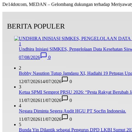
De14dotcom, MEDAN – Gelombang dukungan terhadap Meriyawa
BERITA POPULER
1
Undhira Inisiasi SIMKES, Pengelolaan Data Kesehatan Siswa
07/08/2026
0
2
Bobby Nasution Tutup Jamdasu XI, Hadiahi 19 Petugas Upa
12/07/2026
14/07/2026
0
3
Ketua SPMI Semprot PRSU 2026: “Pesta Rakyat Berubah Jad
11/07/2026
11/07/2026
0
4
Negara Diminta Segera Audit HGU PT Socfin Indonesia.
11/07/2026
11/07/2026
0
5
Bunda Yin Dilantik sebagai Pengurus DPD LKBI Sumut 20