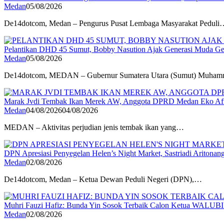
Medan
05/08/2026
De14dotcom, Medan – Pengurus Pusat Lembaga Masyarakat Peduli
Pelantikan DHD 45 Sumut, Bobby Nasution Ajak Generasi Muda Ge
Medan
05/08/2026
De14dotcom, MEDAN – Gubernur Sumatera Utara (Sumut) Muh
Marak Jvdi Tembak Ikan Merek AW, Anggota DPRD Medan Eko Afri
Medan
04/08/2026
04/08/2026
MEDAN – Aktivitas perjudian jenis tembak ikan yang…
DPN Apresiasi Penyegelan Helen’s Night Market, Sastriadi Aritona
Medan
02/08/2026
De14dotcom, Medan – Ketua Dewan Peduli Negeri (DPN),…
Muhri Fauzi Hafiz: Bunda Yin Sosok Terbaik Calon Ketua WALUB
Medan
02/08/2026