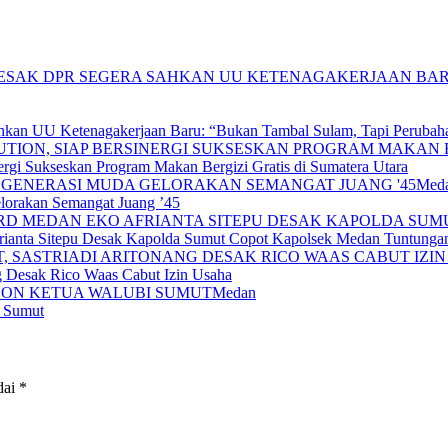
hkan UU Ketenagakerjaan Baru: “Bukan Tambal Sulam, Tapi Perubaha
gi Sukseskan Program Makan Bergizi Gratis di Sumatera Utara
Med
lorakan Semangat Juang ’45
anta Sitepu Desak Kapolda Sumut Copot Kapolsek Medan Tuntunga
ng Desak Rico Waas Cabut Izin Usaha
Medan
I Sumut
dai
*