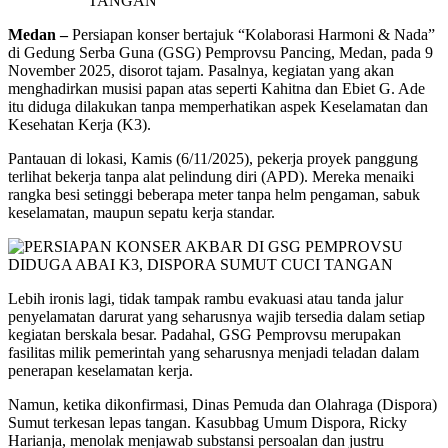
Medan –
Persiapan konser bertajuk “Kolaborasi Harmoni & Nada”
di Gedung Serba Guna (GSG) Pemprovsu Pancing, Medan, pada 9
November 2025, disorot tajam. Pasalnya, kegiatan yang akan
menghadirkan musisi papan atas seperti Kahitna dan Ebiet G. Ade
itu diduga dilakukan tanpa memperhatikan aspek Keselamatan dan
Kesehatan Kerja (K3).
Pantauan di lokasi, Kamis (6/11/2025), pekerja proyek panggung
terlihat bekerja tanpa alat pelindung diri (APD). Mereka menaiki
rangka besi setinggi beberapa meter tanpa helm pengaman, sabuk
keselamatan, maupun sepatu kerja standar.
Lebih ironis lagi, tidak tampak rambu evakuasi atau tanda jalur
penyelamatan darurat yang seharusnya wajib tersedia dalam setiap
kegiatan berskala besar. Padahal, GSG Pemprovsu merupakan
fasilitas milik pemerintah yang seharusnya menjadi teladan dalam
penerapan keselamatan kerja.
Namun, ketika dikonfirmasi, Dinas Pemuda dan Olahraga (Dispora)
Sumut terkesan lepas tangan. Kasubbag Umum Dispora, Ricky
Harianja, menolak menjawab substansi persoalan dan justru