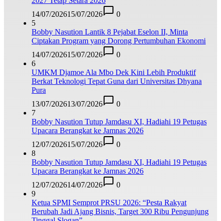
2027 Tetap Setara 2026
14/07/2026
15/07/2026
0
5
Bobby Nasution Lantik 8 Pejabat Eselon II, Minta
Ciptakan Program yang Dorong Pertumbuhan Ekonomi
14/07/2026
15/07/2026
0
6
UMKM Djamoe Ala Mbo Dek Kini Lebih Produktif
Berkat Teknologi Tepat Guna dari Universitas Dhyana
Pura
13/07/2026
13/07/2026
0
7
Bobby Nasution Tutup Jamdasu XI, Hadiahi 19 Petugas
Upacara Berangkat ke Jamnas 2026
12/07/2026
15/07/2026
0
8
Bobby Nasution Tutup Jamdasu XI, Hadiahi 19 Petugas
Upacara Berangkat ke Jamnas 2026
12/07/2026
14/07/2026
0
9
Ketua SPMI Semprot PRSU 2026: “Pesta Rakyat
Berubah Jadi Ajang Bisnis, Target 300 Ribu Pengunjung
Tinggal Slogan”