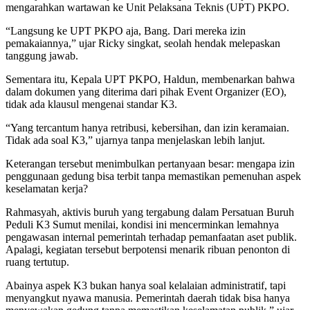
mengarahkan wartawan ke Unit Pelaksana Teknis (UPT) PKPO.
“Langsung ke UPT PKPO aja, Bang. Dari mereka izin
pemakaiannya,” ujar Ricky singkat, seolah hendak melepaskan
tanggung jawab.
Sementara itu, Kepala UPT PKPO, Haldun, membenarkan bahwa
dalam dokumen yang diterima dari pihak Event Organizer (EO),
tidak ada klausul mengenai standar K3.
“Yang tercantum hanya retribusi, kebersihan, dan izin keramaian.
Tidak ada soal K3,” ujarnya tanpa menjelaskan lebih lanjut.
Keterangan tersebut menimbulkan pertanyaan besar: mengapa izin
penggunaan gedung bisa terbit tanpa memastikan pemenuhan aspek
keselamatan kerja?
Rahmasyah, aktivis buruh yang tergabung dalam Persatuan Buruh
Peduli K3 Sumut menilai, kondisi ini mencerminkan lemahnya
pengawasan internal pemerintah terhadap pemanfaatan aset publik.
Apalagi, kegiatan tersebut berpotensi menarik ribuan penonton di
ruang tertutup.
Abainya aspek K3 bukan hanya soal kelalaian administratif, tapi
menyangkut nyawa manusia. Pemerintah daerah tidak bisa hanya