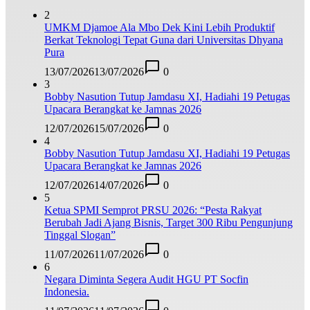
2
UMKM Djamoe Ala Mbo Dek Kini Lebih Produktif
Berkat Teknologi Tepat Guna dari Universitas Dhyana
Pura
13/07/2026
13/07/2026
0
3
Bobby Nasution Tutup Jamdasu XI, Hadiahi 19 Petugas
Upacara Berangkat ke Jamnas 2026
12/07/2026
15/07/2026
0
4
Bobby Nasution Tutup Jamdasu XI, Hadiahi 19 Petugas
Upacara Berangkat ke Jamnas 2026
12/07/2026
14/07/2026
0
5
Ketua SPMI Semprot PRSU 2026: “Pesta Rakyat
Berubah Jadi Ajang Bisnis, Target 300 Ribu Pengunjung
Tinggal Slogan”
11/07/2026
11/07/2026
0
6
Negara Diminta Segera Audit HGU PT Socfin
Indonesia.