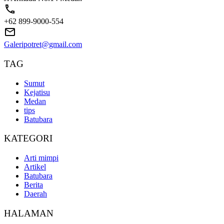
+62 899-9000-554
Galeripotret@gmail.com
TAG
Sumut
Kejatisu
Medan
tips
Batubara
KATEGORI
Arti mimpi
Artikel
Batubara
Berita
Daerah
HALAMAN