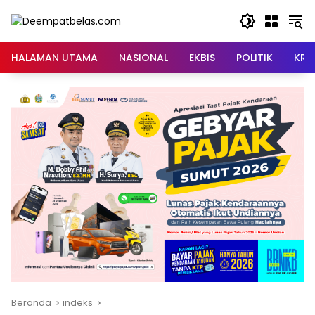
Langsung
ke
konten
HALAMAN UTAMA
NASIONAL
EKBIS
POLITIK
KRI
Beranda
indeks