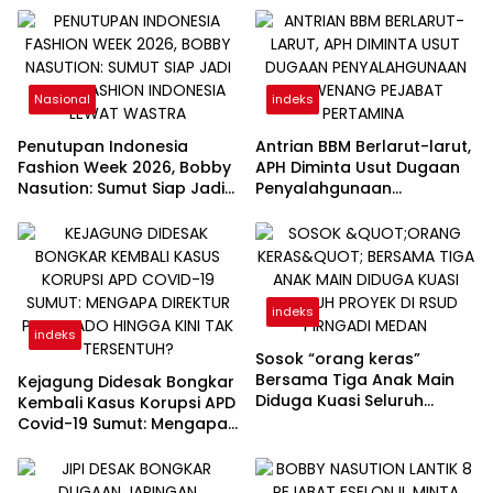
Nasional
indeks
Penutupan Indonesia
Antrian BBM Berlarut-larut,
Fashion Week 2026, Bobby
APH Diminta Usut Dugaan
Nasution: Sumut Siap Jadi
Penyalahgunaan
Pusat Fashion Indonesia
Wewenang Pejabat
Lewat Wastra
Pertamina
indeks
indeks
Sosok “orang keras”
Bersama Tiga Anak Main
Kejagung Didesak Bongkar
Diduga Kuasi Seluruh
Kembali Kasus Korupsi APD
Proyek di RSUD Pirngadi
Covid-19 Sumut: Mengapa
Medan
Direktur PT Sadado Hingga
Kini Tak Tersentuh?