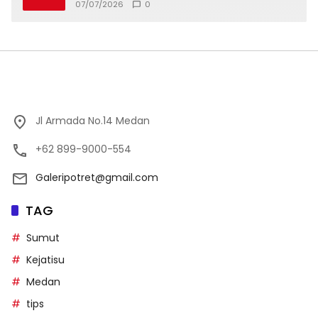
Strategis
07/07/2026
0
Jl Armada No.14 Medan
+62 899-9000-554
Galeripotret@gmail.com
TAG
Sumut
Kejatisu
Medan
tips