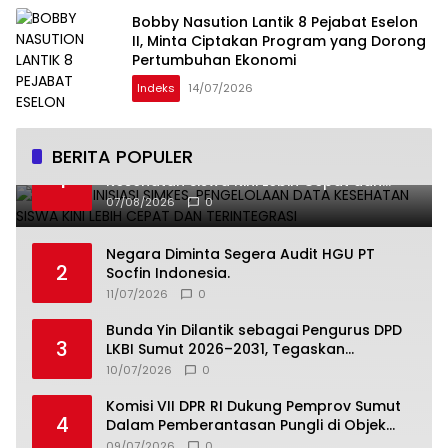
Bobby Nasution Lantik 8 Pejabat Eselon
II, Minta Ciptakan Program yang Dorong
Pertumbuhan Ekonomi
Indeks
14/07/2026
BERITA POPULER
Undhira Inisiasi SIMKES, Pengelolaan Data
1
Kesehatan Siswa Kini Lebih Cepat dan
Terintegrasi
07/08/2026
0
Negara Diminta Segera Audit HGU PT
2
Socfin Indonesia.
11/07/2026
0
Bunda Yin Dilantik sebagai Pengurus DPD
3
LKBI Sumut 2026–2031, Tegaskan
Komitmen Perkuat Toleransi dan
10/07/2026
0
Kerukunan
Komisi VII DPR RI Dukung Pemprov Sumut
4
Dalam Pemberantasan Pungli di Objek
Wisata
09/07/2026
0