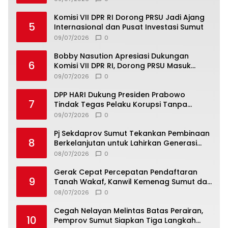
Komisi VII DPR RI Dorong PRSU Jadi Ajang
5
Internasional dan Pusat Investasi Sumut
09/07/2026
0
Bobby Nasution Apresiasi Dukungan
6
Komisi VII DPR RI, Dorong PRSU Masuk
Kalender Event Nasional
09/07/2026
0
DPP HARI Dukung Presiden Prabowo
7
Tindak Tegas Pelaku Korupsi Tanpa
Tebang Pilih
09/07/2026
0
Pj Sekdaprov Sumut Tekankan Pembinaan
8
Berkelanjutan untuk Lahirkan Generasi
Qurani Berkarakter
08/07/2026
0
Gerak Cepat Percepatan Pendaftaran
9
Tanah Wakaf, Kanwil Kemenag Sumut dan
Lintas Instansi Bahas Draf MoU
08/07/2026
0
Cegah Nelayan Melintas Batas Perairan,
10
Pemprov Sumut Siapkan Tiga Langkah