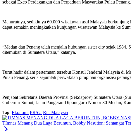
sebagai Exco Perdagangan dan Perpaduan Masyarakat Pulau Penang.
Menurutnya, sedikitnya 60.000 wisatawan asal Malaysia berkunjung k
dapat semakin meningkatkan kunjungan wisatawan Malaysia ke Sum
“Medan dan Penang telah menjalin hubungan sister city sejak 1984.
ditemukan di Sumatera Utara,” katanya.
Turut hadir dalam pertemuan tersebut Konsul Jenderal Malaysia di 
Pulau Penang, serta sejumlah perwakilan pimpinan organisasi
Penjabat Sekretaris Daerah Provinsi (Sekdaprov) Sumatera Utara (
Gubernur Sumut, Jalan Pangeran Diponegoro Nomor 30 Medan, Kami
Tag:
Ekonomi
PRSU
Ri - Malaysia
TImnas Menang Dua Laga Beruntun, Bobby Nasution: Semangat Ter