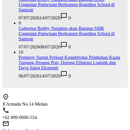
Unggulan Pariwisata Berkonsep Boarding School di
Samosir
07/07/2026
14/07/2026
0
9
Gubernur Bobby Nasution akan Bangun SMK
Unggulan Pariwisata Berkonsep Boarding School di
Samosir
07/07/2026
08/07/2026
0
10
Pemprov Sumut Perkuat Konektivitas Pelabuhan Kuala
Tanjung–Penang Port, Dorong Efisiensi Logistik dan
Daya Saing Ekonomi
06/07/2026
14/07/2026
0
Jl Armada No.14 Medan
+62 899-9000-554