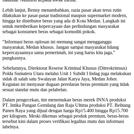
Lebih lanjut, Benny menambahkan, razia pasar akan terus rutin
dilakukan ke pasar-pasar tradisional maupun supermarket modern,
hingga ke distributor beras yang ada di Kota Medan. Langkah ini
untuk memberikan kepercayaan dan perlindungan masyarakat
sebagai konsumen beras sebagai komoditi pokok.
“Informasi beras oplosan ini memang sangat mengganggu
masyarakat, Medan khusus. Jangan sampai masyarakat hilang
kepercayaannya sama pemerintah, ini yang harus kita jaga,”
pungkasnya.
Sebelumnya, Direktorat Reserse Kriminal Khusus (Ditreskrimsus)
Polda Sumatera Utara melalui Unit 1 Subdit I Indag juga melakukan
sidak di salah satu Swalayan Jalan Karya Jaya, Medan Johor.
Kegiatan ini menyasar dugaan peredaran beras premium yang tidak
sesuai standar mutu dan pelabelan.
Dalam pengecekan, tim menemukan beras merek INNA produksi
PT. Intika Pangan Gemilang dan Raja Ultima produksi PT. Belitang
Panen Raya yang dijual dengan harga Rp15.400 hingga Rp15.700
per kilogram. Meski dikemas sebagai produk premium, beras-beras
tersebut kini dalam proses verifikasi legalitas mutu dan informasi
labelnya.