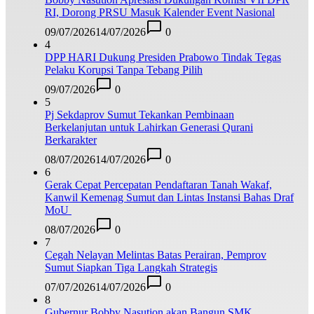
RI, Dorong PRSU Masuk Kalender Event Nasional
09/07/2026
14/07/2026
0
4
DPP HARI Dukung Presiden Prabowo Tindak Tegas
Pelaku Korupsi Tanpa Tebang Pilih
09/07/2026
0
5
Pj Sekdaprov Sumut Tekankan Pembinaan
Berkelanjutan untuk Lahirkan Generasi Qurani
Berkarakter
08/07/2026
14/07/2026
0
6
Gerak Cepat Percepatan Pendaftaran Tanah Wakaf,
Kanwil Kemenag Sumut dan Lintas Instansi Bahas Draf
MoU
08/07/2026
0
7
Cegah Nelayan Melintas Batas Perairan, Pemprov
Sumut Siapkan Tiga Langkah Strategis
07/07/2026
14/07/2026
0
8
Gubernur Bobby Nasution akan Bangun SMK