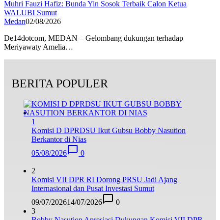
Muhri Fauzi Hafiz: Bunda Yin Sosok Terbaik Calon Ketua
WALUBI Sumut
Medan
02/08/2026
De14dotcom, MEDAN – Gelombang dukungan terhadap
Meriyawaty Amelia…
BERITA POPULER
1
Komisi D DPRDSU Ikut Gubsu Bobby Nasution
Berkantor di Nias
05/08/2026
0
2
Komisi VII DPR RI Dorong PRSU Jadi Ajang
Internasional dan Pusat Investasi Sumut
09/07/2026
14/07/2026
0
3
Bobby Nasution Apresiasi Dukungan Komisi VII DPR