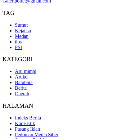
Galeripotret@gmail.com
TAG
Sumut
Kejatisu
Medan
tips
PSI
KATEGORI
Arti mimpi
Artikel
Batubara
Berita
Daerah
HALAMAN
Indeks Berita
Kode Etik
Pasang Iklan
Pedoman Media Siber