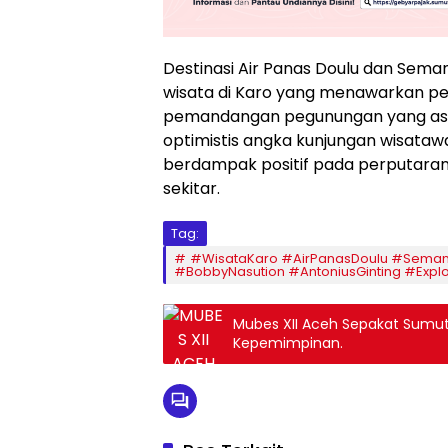
Destinasi Air Panas Doulu dan Sem
wisata di Karo yang menawarkan pe
pemandangan pegunungan yang asri. 
optimistis angka kunjungan wisataw
berdampak positif pada perputaran
sekitar.
Tag:
#WisataKaro #AirPanasDoulu #Seman
#BobbyNasution #AntoniusGinting #Expl
Mubes XII Aceh Sepakat Sumut
Kepemimpinan.