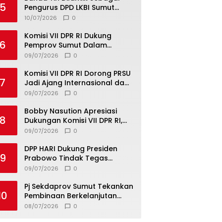
5
Pengurus DPD LKBI Sumut
2026–2031, Tegaskan
10/07/2026
0
Komitmen Perkuat Toleransi
dan Kerukunan
Komisi VII DPR RI Dukung
6
Pemprov Sumut Dalam
Pemberantasan Pungli di
09/07/2026
0
Objek Wisata
Komisi VII DPR RI Dorong PRSU
7
Jadi Ajang Internasional dan
Pusat Investasi Sumut
09/07/2026
0
Bobby Nasution Apresiasi
8
Dukungan Komisi VII DPR RI,
Dorong PRSU Masuk Kalender
09/07/2026
0
Event Nasional
DPP HARI Dukung Presiden
9
Prabowo Tindak Tegas
Pelaku Korupsi Tanpa Tebang
09/07/2026
0
Pilih
Pj Sekdaprov Sumut Tekankan
10
Pembinaan Berkelanjutan
untuk Lahirkan Generasi
08/07/2026
0
Qurani Berkarakter