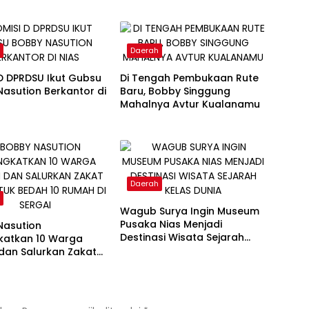
h
Daerah
D DPRDSU Ikut Gubsu
Di Tengah Pembukaan Rute
asution Berkantor di
Baru, Bobby Singgung
Mahalnya Avtur Kualanamu
Daerah
h
Wagub Surya Ingin Museum
Pusaka Nias Menjadi
Nasution
Destinasi Wisata Sejarah
katkan 10 Warga
Kelas Dunia
dan Salurkan Zakat
tuk Bedah 10 Rumah
ai