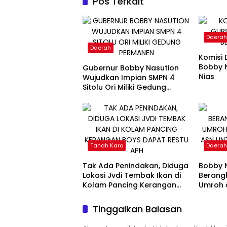
Pos Terkait
Daera
Daerah
Komisi 
Bobby N
Gubernur Bobby Nasution
Nias
Wujudkan Impian SMPN 4
Sitolu Ori Miliki Gedung
Permanen
Tanah Karo
Daera
Tak Ada Penindakan, Diduga
Bobby 
Lokasi Jvdi Tembak Ikan di
Berang
Kolam Pancing Kerangan
Umroh 
Boys Dapat Restu APH
ASN un
di Serg
Tinggalkan Balasan