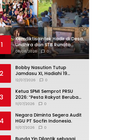
Kemdiktisaintek Hadir di Desa,
1
Undhira dan STB Runata
Dorong Hilirisasi Pangan Lokal
08/08/2026
0
di Bedulu Gianyar
Bobby Nasution Tutup
2
Jamdasu XI, Hadiahi 19
Petugas Upacara Berangkat
12/07/2026
0
ke Jamnas 2026
Ketua SPMI Semprot PRSU
3
2026: “Pesta Rakyat Berubah
Jadi Ajang Bisnis, Target 300
11/07/2026
0
Ribu Pengunjung Tinggal
Slogan”
Negara Diminta Segera Audit
4
HGU PT Socfin Indonesia.
11/07/2026
0
Bunda Yin Dilantik sebagai