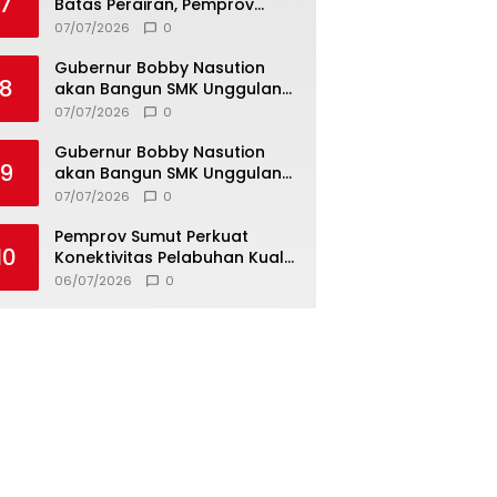
7
Batas Perairan, Pemprov
Sumut Siapkan Tiga Langkah
07/07/2026
0
Strategis
Gubernur Bobby Nasution
8
akan Bangun SMK Unggulan
Pariwisata Berkonsep
07/07/2026
0
Boarding School di Samosir
Gubernur Bobby Nasution
9
akan Bangun SMK Unggulan
Pariwisata Berkonsep
07/07/2026
0
Boarding School di Samosir
Pemprov Sumut Perkuat
10
Konektivitas Pelabuhan Kuala
Tanjung–Penang Port, Dorong
06/07/2026
0
Efisiensi Logistik dan Daya
Saing Ekonomi