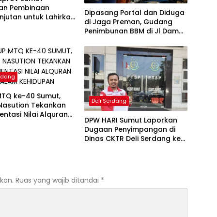
an Pembinaan
Dipasang Portal dan Diduga
njutan untuk Lahirkan
di Jaga Preman, Gudang
i Qurani Berkarakter
Penimbunan BBM di Jl Damar
Wulan, Sampali Milik Napit
dan Dugong Kebal Hukum
erdang
MTQ ke-40 Sumut,
Deli Serdang
Nasution Tekankan
ntasi Nilai Alquran
DPW HARI Sumut Laporkan
Kehidupan
Dugaan Penyimpangan di
Dinas CKTR Deli Serdang ke
Kejati, Soroti Spesifikasi
Bermerek hingga Serah
Terima Proyek Rp35 Miliar
kan.
Ruas yang wajib ditandai
*