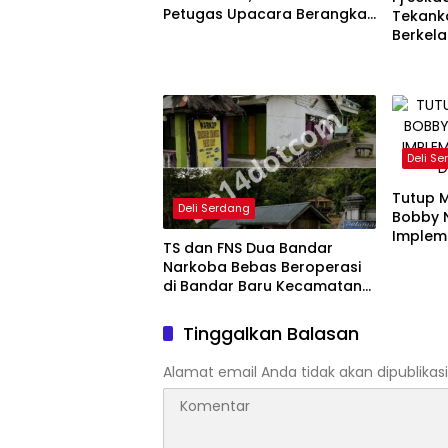
Petugas Upacara Berangkat
Tekank
ke Jamnas 2026
Berkela
Generas
Deli S
Tutup 
Deli Serdang
Bobby 
Impleme
TS dan FNS Dua Bandar
dalam 
Narkoba Bebas Beroperasi
di Bandar Baru Kecamatan
Sibolangit, Diduga KebaL
Hukum
Tinggalkan Balasan
Alamat email Anda tidak akan dipublikasi