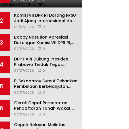
05/08/2026
0
Komisi VII DPR RI Dorong PRSU
2
Jadi Ajang Internasional dan
Pusat Investasi Sumut
09/07/2026
0
Bobby Nasution Apresiasi
3
Dukungan Komisi VII DPR RI,
Dorong PRSU Masuk Kalender
09/07/2026
0
Event Nasional
DPP HARI Dukung Presiden
4
Prabowo Tindak Tegas
Pelaku Korupsi Tanpa Tebang
09/07/2026
0
Pilih
Pj Sekdaprov Sumut Tekankan
5
Pembinaan Berkelanjutan
untuk Lahirkan Generasi
08/07/2026
0
Qurani Berkarakter
Gerak Cepat Percepatan
6
Pendaftaran Tanah Wakaf,
Kanwil Kemenag Sumut dan
08/07/2026
0
Lintas Instansi Bahas Draf
MoU
Cegah Nelayan Melintas