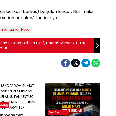
an berkas-berkas) berjalan lancar. Dan mulai
sudah berjalan,” tandasnya.
mbangunan Ruko
utaan Batang Diduga Fiktif, Daerah Mengaku “Tak
Sumut
erdang
Deli Serdang
daprov Sumut