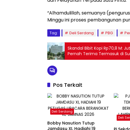
dan Pelayanan Terpadu Satu Pintu.
“Alhamdulillah, semuanya (pengurus
Minggu ini proses pembangunan pun 
Tag:
Deli Serdang
PBG
Pe
Skandal Bibit Kopi Rp70,8 M: J
Pernah Terima Termasuk di 
Pos Terkait
Deli Serdang
Deli S
Bobby Nasution Tutup
Jamdasu XI, Hadiahi 19
Pj Sek