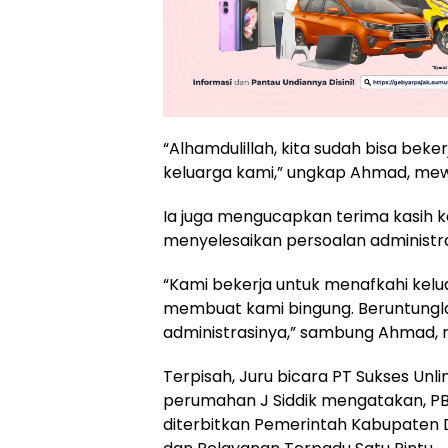
“Alhamdulillah, kita sudah bisa bek
keluarga kami,” ungkap Ahmad, mewak
Ia juga mengucapkan terima kasih
menyelesaikan persoalan administra
“Kami bekerja untuk menafkahi kelu
membuat kami bingung. Beruntung
administrasinya,” sambung Ahmad, r
Terpisah, Juru bicara PT Sukses Un
perumahan J Siddik mengatakan, P
diterbitkan Pemerintah Kabupaten 