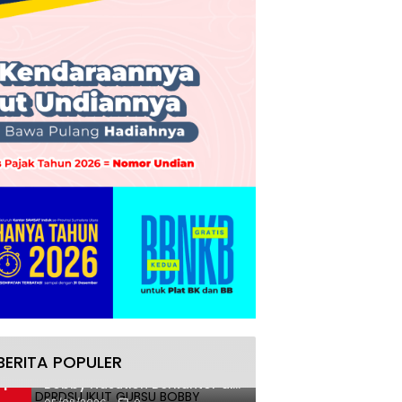
BERITA POPULER
Komisi D DPRDSU Ikut Gubsu
1
Bobby Nasution Berkantor di
Nias