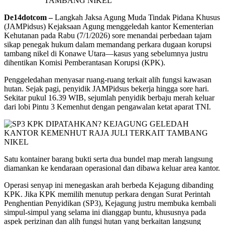
De14dotcom –
Langkah Jaksa Agung Muda Tindak Pidana Khusus
(JAMPidsus) Kejaksaan Agung menggeledah kantor Kementerian
Kehutanan pada Rabu (7/1/2026) sore menandai perbedaan tajam
sikap penegak hukum dalam memandang perkara dugaan korupsi
tambang nikel di Konawe Utara—kasus yang sebelumnya justru
dihentikan Komisi Pemberantasan Korupsi (KPK).
Penggeledahan menyasar ruang-ruang terkait alih fungsi kawasan
hutan. Sejak pagi, penyidik JAMPidsus bekerja hingga sore hari.
Sekitar pukul 16.39 WIB, sejumlah penyidik berbaju merah keluar
dari lobi Pintu 3 Kemenhut dengan pengawalan ketat aparat TNI.
Satu kontainer barang bukti serta dua bundel map merah langsung
diamankan ke kendaraan operasional dan dibawa keluar area kantor.
Operasi senyap ini menegaskan arah berbeda Kejagung dibanding
KPK. Jika KPK memilih menutup perkara dengan Surat Perintah
Penghentian Penyidikan (SP3), Kejagung justru membuka kembali
simpul-simpul yang selama ini dianggap buntu, khususnya pada
aspek perizinan dan alih fungsi hutan yang berkaitan langsung