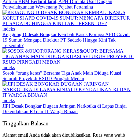
Antrian BBM Berlarut-larut, APH Diminta Usut Dugaan
Penyalahgunaan Wewenang Pejabat Pertamina
indeks
Kejagung Didesak Bongkar Kembali Kasus Korupsi APD Covid-
19 Sumut: Mengapa Direktur PT Sadado Hingga Kini Tak
Tersentuh?
indeks
Sosok “orang keras” Bersama Tiga Anak Main Diduga Kuasi
Seluruh Proyek di RSUD Pirngadi Medan
indeks
JIPI Desak Bongkar Dugaan Jaringan Narkotika di Lapas Binjai
Dikendalikan RJ dan IT Warga Binaan
Tinggalkan Balasan
Alamat email Anda tidak akan dipublikasikan.
Ruas yang wajib