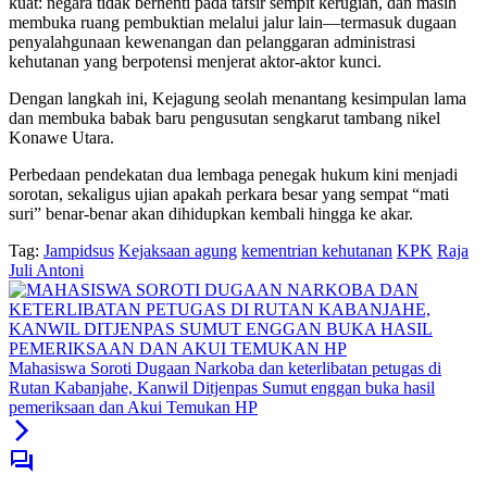
kuat: negara tidak berhenti pada tafsir sempit kerugian, dan masih
membuka ruang pembuktian melalui jalur lain—termasuk dugaan
penyalahgunaan kewenangan dan pelanggaran administrasi
kehutanan yang berpotensi menjerat aktor-aktor kunci.
Dengan langkah ini, Kejagung seolah menantang kesimpulan lama
dan membuka babak baru pengusutan sengkarut tambang nikel
Konawe Utara.
Perbedaan pendekatan dua lembaga penegak hukum kini menjadi
sorotan, sekaligus ujian apakah perkara besar yang sempat “mati
suri” benar-benar akan dihidupkan kembali hingga ke akar.
Tag:
Jampidsus
Kejaksaan agung
kementrian kehutanan
KPK
Raja
Juli Antoni
Mahasiswa Soroti Dugaan Narkoba dan keterlibatan petugas di
Rutan Kabanjahe, Kanwil Ditjenpas Sumut enggan buka hasil
pemeriksaan dan Akui Temukan HP