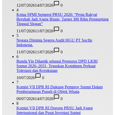
12/07/2026
14/07/2026
0
4
Ketua SPMI Semprot PRSU 2026: “Pesta Rakyat
Berubah Jadi Ajang Bisnis, Target 300 Ribu Pengunjung
Tinggal Slogan”
11/07/2026
11/07/2026
0
5
Negara Diminta Segera Audit HGU PT Socfin
Indonesia.
11/07/2026
11/07/2026
0
6
Bunda Yin Dilantik sebagai Pengurus DPD LKBI
Sumut 2026–2031, Tegaskan Komitmen Perkuat
Toleransi dan Kerukunan
10/07/2026
0
7
Komisi VII DPR RI Dukung Pemprov Sumut Dalam
Pemberantasan Pungli di Objek Wisata
09/07/2026
14/07/2026
0
8
Komisi VII DPR RI Dorong PRSU Jadi Ajang
Internasional dan Pusat Investasi Sumut