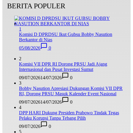
BERITA POPULER
1
Komisi D DPRDSU Ikut Gubsu Bobby Nasution
Berkantor di Nias
05/08/2026
0
2
Komisi VII DPR RI Dorong PRSU Jadi Ajang
Internasional dan Pusat Investasi Sumut
09/07/2026
14/07/2026
0
3
Bobby Nasution Apresiasi Dukungan Komisi VII DPR
RI, Dorong PRSU Masuk Kalender Event Nasional
09/07/2026
14/07/2026
0
4
DPP HARI Dukung Presiden Prabowo Tindak Tegas
Pelaku Korupsi Tanpa Tebang Pilih
09/07/2026
0
5