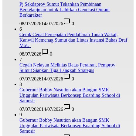
Pj Sekdaprov Sumut Tekankan Pembinaan
Berkelanjutan untuk Lahirkan Generasi Qurani
Berkarakter
08/07/2026
14/07/2026
0
6
Gerak Cepat Percepatan Pendaftaran Tanah Wakaf,
Kanwil Kemenag Sumut dan Lintas Instansi Bahas Draf
MoU
08/07/2026
0
7
Cegah Nelayan Melintas Batas Perairan, Pemprov
Sumut Siapkan Tiga Langkah Strategis
07/07/2026
14/07/2026
0
8
Gubernur Bobby Nasution akan Bangun SMK
Unggulan Pariwisata Berkonsep Boarding School di
Samosir
07/07/2026
14/07/2026
0
9
Gubernur Bobby Nasution akan Bangun SMK
Unggulan Pariwisata Berkonsep Boarding School di
Samosir