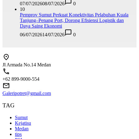
07/07/2026
08/07/2026
0
10
Pemprov Sumut Perkuat Konektivitas Pelabuhan Kuala
Tanjung–Penang Port, Dorong Efisiensi Logistik dan
Daya Saing Ekonomi
06/07/2026
14/07/2026
0
Jl Armada No.14 Medan
+62 899-9000-554
Galeripotret@gmail.com
TAG
Sumut
Kejatisu
Medan
tips