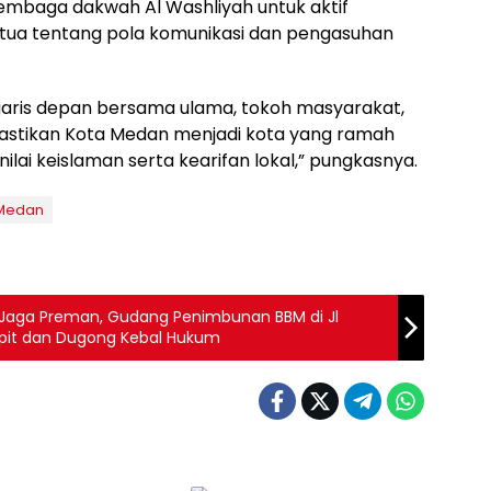
embaga dakwah Al Washliyah untuk aktif
tua tentang pola komunikasi dan pengasuhan
 garis depan bersama ulama, tokoh masyarakat,
stikan Kota Medan menjadi kota yang ramah
ilai keislaman serta kearifan lokal,” pungkasnya.
Medan
i Jaga Preman, Gudang Penimbunan BBM di Jl
Damar Wulan, Sampali Milik Napit dan Dugong Kebal Hukum