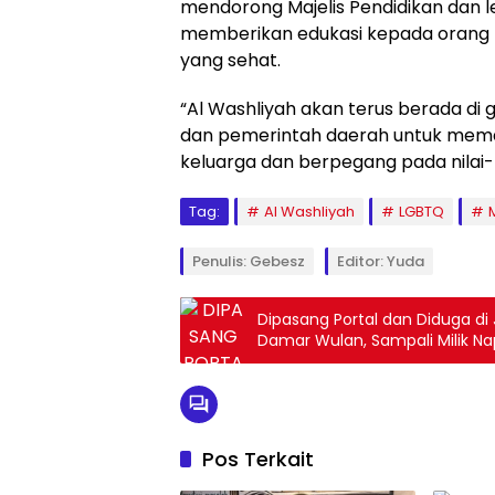
mendorong Majelis Pendidikan dan l
memberikan edukasi kepada orang 
yang sehat.
“Al Washliyah akan terus berada di
dan pemerintah daerah untuk mema
keluarga dan berpegang pada nilai-n
Tag:
Al Washliyah
LGBTQ
Penulis: Gebesz
Editor: Yuda
Dipasang Portal dan Diduga d
Pos Terkait