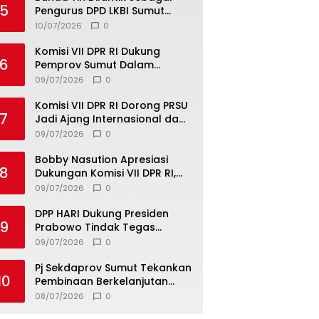
5
Pengurus DPD LKBI Sumut
2026–2031, Tegaskan
10/07/2026
0
Komitmen Perkuat Toleransi
dan Kerukunan
Komisi VII DPR RI Dukung
6
Pemprov Sumut Dalam
Pemberantasan Pungli di
09/07/2026
0
Objek Wisata
Komisi VII DPR RI Dorong PRSU
7
Jadi Ajang Internasional dan
Pusat Investasi Sumut
09/07/2026
0
Bobby Nasution Apresiasi
8
Dukungan Komisi VII DPR RI,
Dorong PRSU Masuk Kalender
09/07/2026
0
Event Nasional
DPP HARI Dukung Presiden
9
Prabowo Tindak Tegas
Pelaku Korupsi Tanpa Tebang
09/07/2026
0
Pilih
Pj Sekdaprov Sumut Tekankan
10
Pembinaan Berkelanjutan
untuk Lahirkan Generasi
08/07/2026
0
Qurani Berkarakter