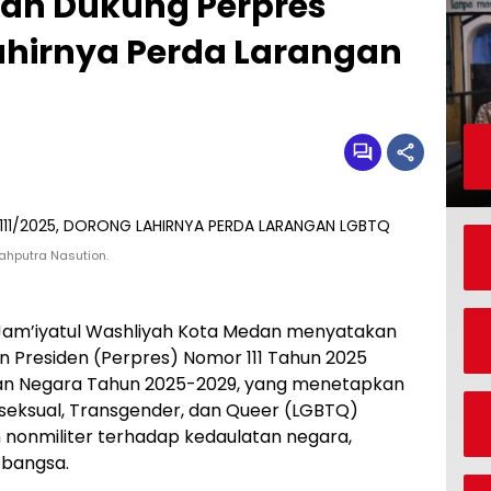
an Dukung Perpres
Lahirnya Perda Larangan
ahputra Nasution.
Jam’iyatul Washliyah Kota Medan menyatakan
 Presiden (Perpres) Nomor 111 Tahun 2025
an Negara Tahun 2025-2029, yang menetapkan
iseksual, Transgender, dan Queer (LGBTQ)
 nonmiliter terhadap kedaulatan negara,
 bangsa.