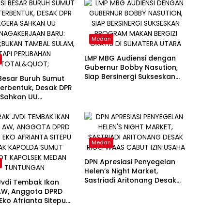
Medan
LMP MBG Audiensi dengan
Gubernur Bobby Nasution,
Siap Bersinergi Sukseskan
 Besar Buruh Sumut
Program Makan Bergizi
erbentuk, Desak DPR
Gratis di Sumatera Utara
 Sahkan UU
gakerjaan Baru:
 Tambal Sulam, Tapi
han Total”
Medan
DPN Apresiasi Penyegelan
Helen’s Night Market,
Sastriadi Aritonang Desak
Jvdi Tembak Ikan
Rico Waas Cabut Izin Usaha
AW, Anggota DPRD
ko Afrianta Sitepu
Kapolda Sumut Copot