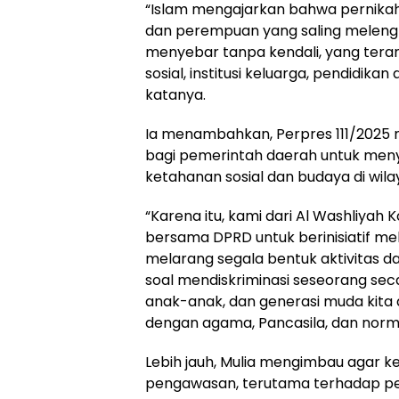
“Islam mengajarkan bahwa pernikahan
dan perempuan yang saling melengka
menyebar tanpa kendali, yang teran
sosial, institusi keluarga, pendidik
katanya.
Ia menambahkan, Perpres 111/2025 
bagi pemerintah daerah untuk men
ketahanan sosial dan budaya di wil
“Karena itu, kami dari Al Washliy
bersama DPRD untuk berinisiatif me
melarang segala bentuk aktivitas d
soal mendiskriminasi seseorang secar
anak-anak, dan generasi muda kita 
dengan agama, Pancasila, dan norma 
Lebih jauh, Mulia mengimbau agar k
pengawasan, terutama terhadap pen