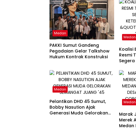
Medan
Medan
PAKKI Sumut Gandeng
Koalisi
Pegadaian Gelar Talkshow
Resmi T
Hukum Kontrak Konstruksi
Segera
Ketena
“Bukan
Peruba
Medan
Pelantikan DHD 45 Sumut,
Medan
Bobby Nasution Ajak
Generasi Muda Gelorakan
Marak 
Semangat Juang ’45
Merek 
Medan E
Desak 