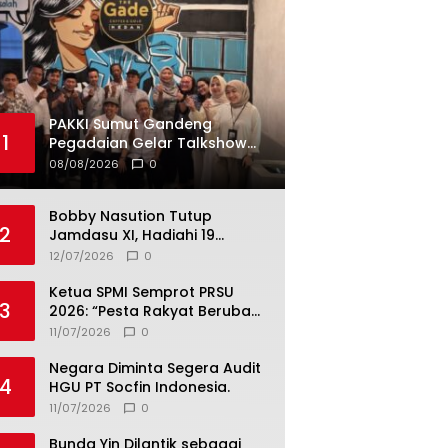
PAKKI Sumut Gandeng
1
Pegadaian Gelar Talkshow
Hukum Kontrak Konstruksi
08/08/2026
0
Bobby Nasution Tutup
2
Jamdasu XI, Hadiahi 19
Petugas Upacara Berangkat
12/07/2026
0
ke Jamnas 2026
Ketua SPMI Semprot PRSU
3
2026: “Pesta Rakyat Berubah
Jadi Ajang Bisnis, Target 300
11/07/2026
0
Ribu Pengunjung Tinggal
Slogan”
Negara Diminta Segera Audit
4
HGU PT Socfin Indonesia.
11/07/2026
0
Bunda Yin Dilantik sebagai