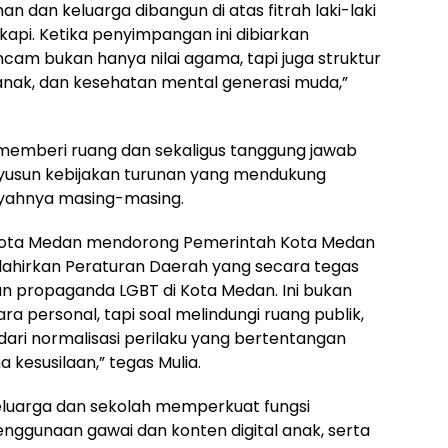
 dan keluarga dibangun di atas fitrah laki-laki
pi. Ketika penyimpangan ini dibiarkan
cam bukan hanya nilai agama, tapi juga struktur
an anak, dan kesehatan mental generasi muda,”
memberi ruang dan sekaligus tanggung jawab
yusun kebijakan turunan yang mendukung
ayahnya masing-masing.
ah Kota Medan mendorong Pemerintah Kota Medan
lahirkan Peraturan Daerah yang secara tegas
an propaganda LGBT di Kota Medan. Ini bukan
a personal, tapi soal melindungi ruang publik,
dari normalisasi perilaku yang bertentangan
kesusilaan,” tegas Mulia.
eluarga dan sekolah memperkuat fungsi
ggunaan gawai dan konten digital anak, serta