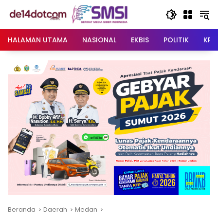
Langsung
ke
konten
HALAMAN UTAMA
NASIONAL
EKBIS
POLITIK
KRI
Beranda
Daerah
Medan