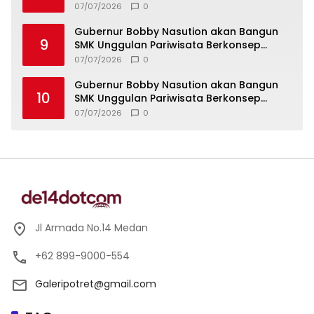
Strategis
07/07/2026
0
Gubernur Bobby Nasution akan Bangun
9
SMK Unggulan Pariwisata Berkonsep
Boarding School di Samosir
07/07/2026
0
Gubernur Bobby Nasution akan Bangun
10
SMK Unggulan Pariwisata Berkonsep
Boarding School di Samosir
07/07/2026
0
Jl Armada No.14 Medan
+62 899-9000-554
Galeripotret@gmail.com