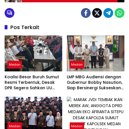
Pemulihan Pendidikan Pasca Bencana
Pos Terkait
Medan
Medan
Koalisi Besar Buruh Sumut
LMP MBG Audiensi dengan
Resmi Terbentuk, Desak
Gubernur Bobby Nasution,
DPR Segera Sahkan UU
Siap Bersinergi Sukseskan
Ketenagakerjaan Baru:
Program Makan Bergizi
“Bukan Tambal Sulam, Tapi
Gratis di Sumatera Utara
Perubahan Total”
Medan
Medan