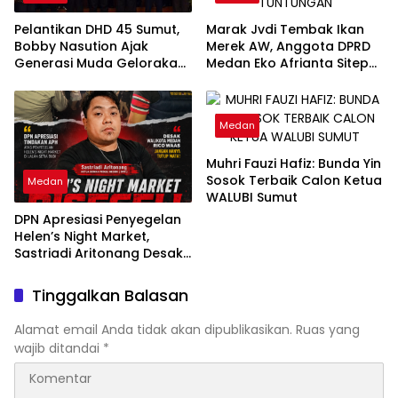
Pelantikan DHD 45 Sumut,
Marak Jvdi Tembak Ikan
Bobby Nasution Ajak
Merek AW, Anggota DPRD
Generasi Muda Gelorakan
Medan Eko Afrianta Sitepu
Semangat Juang ’45
Desak Kapolda Sumut
Copot Kapolsek Medan
Tuntungan
Medan
Muhri Fauzi Hafiz: Bunda Yin
Sosok Terbaik Calon Ketua
Medan
WALUBI Sumut
DPN Apresiasi Penyegelan
Helen’s Night Market,
Sastriadi Aritonang Desak
Rico Waas Cabut Izin
Usaha
Tinggalkan Balasan
Alamat email Anda tidak akan dipublikasikan.
Ruas yang
wajib ditandai
*