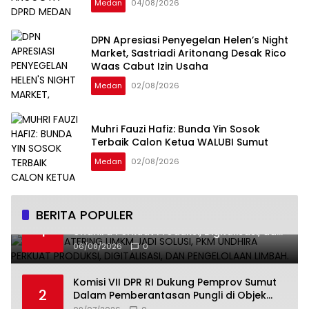
Medan
04/08/2026
DPN Apresiasi Penyegelan Helen’s Night
Market, Sastriadi Aritonang Desak Rico
Waas Cabut Izin Usaha
Medan
02/08/2026
Muhri Fauzi Hafiz: Bunda Yin Sosok
Terbaik Calon Ketua WALUBI Sumut
Medan
02/08/2026
BERITA POPULER
Smart Catering UMKM Jadi Solusi, PKM
1
Undhira Perkuat Produksi, Digitalisasi, dan
Pengelolaan Limbah.
06/08/2026
0
Komisi VII DPR RI Dukung Pemprov Sumut
2
Dalam Pemberantasan Pungli di Objek
Wisata