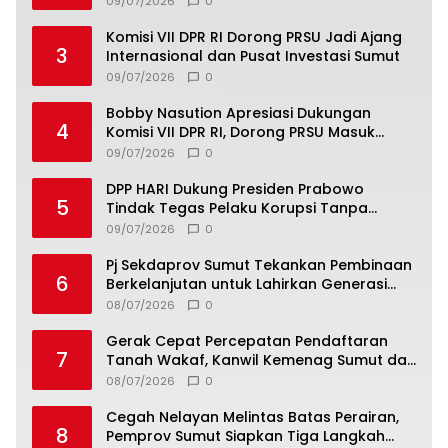
09/07/2026
0
Komisi VII DPR RI Dorong PRSU Jadi Ajang
3
Internasional dan Pusat Investasi Sumut
09/07/2026
0
Bobby Nasution Apresiasi Dukungan
4
Komisi VII DPR RI, Dorong PRSU Masuk
Kalender Event Nasional
09/07/2026
0
DPP HARI Dukung Presiden Prabowo
5
Tindak Tegas Pelaku Korupsi Tanpa
Tebang Pilih
09/07/2026
0
Pj Sekdaprov Sumut Tekankan Pembinaan
6
Berkelanjutan untuk Lahirkan Generasi
Qurani Berkarakter
08/07/2026
0
Gerak Cepat Percepatan Pendaftaran
7
Tanah Wakaf, Kanwil Kemenag Sumut dan
Lintas Instansi Bahas Draf MoU
08/07/2026
0
Cegah Nelayan Melintas Batas Perairan,
8
Pemprov Sumut Siapkan Tiga Langkah