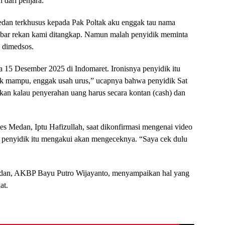
 dari penjara.
edan terkhusus kepada Pak Poltak aku enggak tau nama
kabar rekan kami ditangkap. Namun malah penyidik meminta
u dimedsos.
a 15 Desember 2025 di Indomaret. Ironisnya penyidik itu
gak mampu, enggak usah urus,” ucapnya bahwa penyidik Sat
an kalau penyerahan uang harus secara kontan (cash) dan
es Medan, Iptu Hafizullah, saat dikonfirmasi mengenai video
eh penyidik itu mengakui akan mengeceknya. “Saya cek dulu
Medan, AKBP Bayu Putro Wijayanto, menyampaikan hal yang
at.