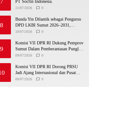
7
PT Socfin Indonesia.
11/07/2026
0
Bunda Yin Dilantik sebagai Pengurus
8
DPD LKBI Sumut 2026–2031,
Tegaskan Komitmen Perkuat Toleransi
10/07/2026
0
dan Kerukunan
Komisi VII DPR RI Dukung Pemprov
9
Sumut Dalam Pemberantasan Pungli
di Objek Wisata
09/07/2026
0
Komisi VII DPR RI Dorong PRSU
10
Jadi Ajang Internasional dan Pusat
Investasi Sumut
09/07/2026
0