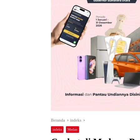
Beranda
indeks
indeks
Medan