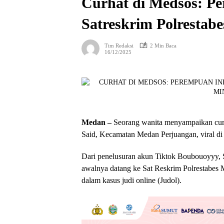
Curhat di Medsos: Pe
Satreskrim Polrestab
Tim Redaksi
2 Min Baca
16/12/2025
Medan –
Seorang wanita menyampaikan cur
Said, Kecamatan Medan Perjuangan, viral di 
Dari penelusuran akun Tiktok Boubouoyyy, S
awalnya datang ke Sat Reskrim Polrestabes 
dalam kasus judi online (Judol).