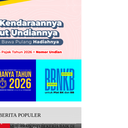
BERITA POPULER
PD 14 Sumut: Prabowo Bekerja Baik
1
di Tengah Situasi Global Tak Menentu