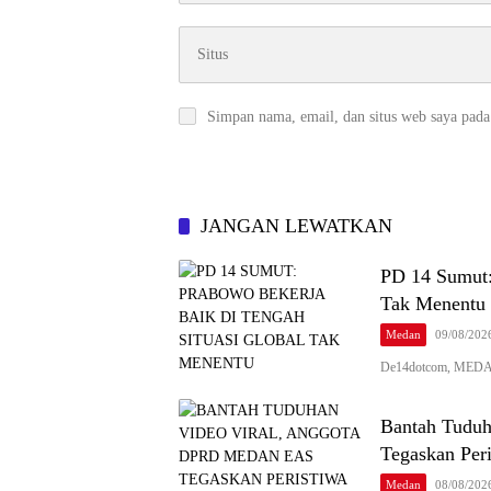
Simpan nama, email, dan situs web saya pada
JANGAN LEWATKAN
PD 14 Sumut:
Tak Menentu
Medan
09/08/202
De14dotcom, MEDAN 
Bantah Tudu
Tegaskan Per
Medan
08/08/202