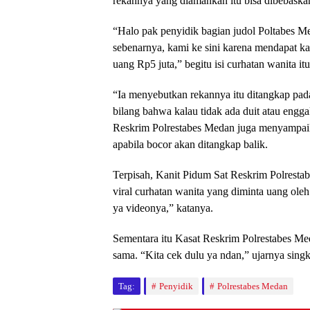
rekannya yang diamankan itu bisa dibebaskan
“Halo pak penyidik bagian judol Poltabes M
sebenarnya, kami ke sini karena mendapat 
uang Rp5 juta,” begitu isi curhatan wanita it
“Ia menyebutkan rekannya itu ditangkap pad
bilang bahwa kalau tidak ada duit atau eng
Reskrim Polrestabes Medan juga menyampaik
apabila bocor akan ditangkap balik.
Terpisah, Kanit Pidum Sat Reskrim Polrestab
viral curhatan wanita yang diminta uang ol
ya videonya,” katanya.
Sementara itu Kasat Reskrim Polrestabes 
sama. “Kita cek dulu ya ndan,” ujarnya singk
Tag:
Penyidik
Polrestabes Medan