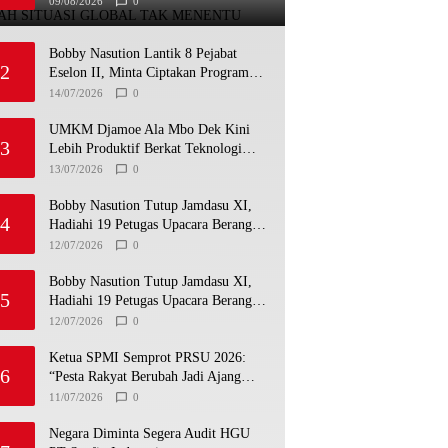
09/08/2026
0
Bobby Nasution Lantik 8 Pejabat
2
Eselon II, Minta Ciptakan Program
yang Dorong Pertumbuhan Ekonomi
14/07/2026
0
UMKM Djamoe Ala Mbo Dek Kini
3
Lebih Produktif Berkat Teknologi
Tepat Guna dari Universitas Dhyana
13/07/2026
0
Pura
Bobby Nasution Tutup Jamdasu XI,
4
Hadiahi 19 Petugas Upacara Berangkat
ke Jamnas 2026
12/07/2026
0
Bobby Nasution Tutup Jamdasu XI,
5
Hadiahi 19 Petugas Upacara Berangkat
ke Jamnas 2026
12/07/2026
0
Ketua SPMI Semprot PRSU 2026:
6
“Pesta Rakyat Berubah Jadi Ajang
Bisnis, Target 300 Ribu Pengunjung
11/07/2026
0
Tinggal Slogan”
Negara Diminta Segera Audit HGU