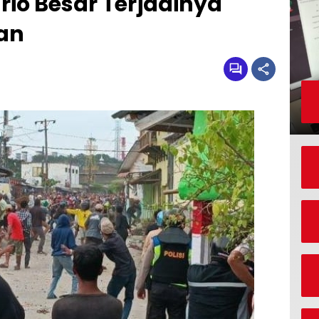
io Besar Terjadinya
an