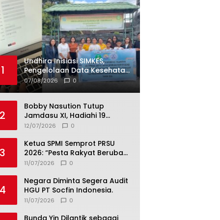
Undhira Inisiasi SIMKES,
1
Pengelolaan Data Kesehatan
Siswa Kini Lebih Cepat dan
07/08/2026
0
Terintegrasi
Bobby Nasution Tutup
2
Jamdasu XI, Hadiahi 19
Petugas Upacara Berangkat
12/07/2026
0
ke Jamnas 2026
Ketua SPMI Semprot PRSU
3
2026: “Pesta Rakyat Berubah
Jadi Ajang Bisnis, Target 300
11/07/2026
0
Ribu Pengunjung Tinggal
Slogan”
Negara Diminta Segera Audit
4
HGU PT Socfin Indonesia.
11/07/2026
0
Bunda Yin Dilantik sebagai