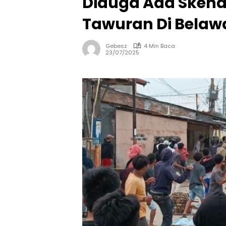
Diduga Ada Skenar
Tawuran Di Belaw
Gebesz
4 Min Baca
23/07/2025