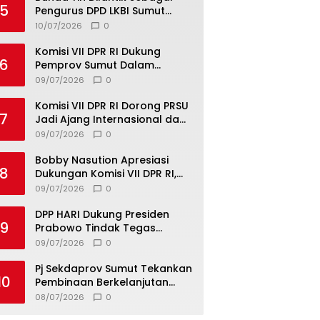
5
Pengurus DPD LKBI Sumut
2026–2031, Tegaskan
10/07/2026
0
Komitmen Perkuat Toleransi
dan Kerukunan
Komisi VII DPR RI Dukung
6
Pemprov Sumut Dalam
Pemberantasan Pungli di
09/07/2026
0
Objek Wisata
Komisi VII DPR RI Dorong PRSU
7
Jadi Ajang Internasional dan
Pusat Investasi Sumut
09/07/2026
0
Bobby Nasution Apresiasi
8
Dukungan Komisi VII DPR RI,
Dorong PRSU Masuk Kalender
09/07/2026
0
Event Nasional
DPP HARI Dukung Presiden
9
Prabowo Tindak Tegas
Pelaku Korupsi Tanpa Tebang
09/07/2026
0
Pilih
Pj Sekdaprov Sumut Tekankan
10
Pembinaan Berkelanjutan
untuk Lahirkan Generasi
08/07/2026
0
Qurani Berkarakter