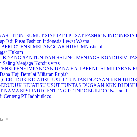
p Jadi Pusat Fashion Indonesia Lewat Wastra
Nasional
nggar Hukum
n Saling Menjaga Kondusivitas
ana Haji Bernilai Miliaran Rupiah
ERUDUK KEJATISU USUT TUNTAS DUGAAN KKN DI DIS
Nasional
i Centeng PT Indobuildco
dai
*