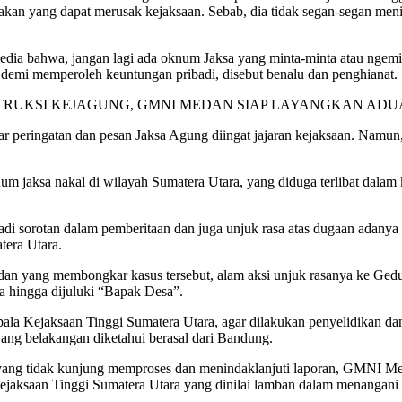
ndakan yang dapat merusak kejaksaan. Sebab, dia tidak segan-segan me
edia bahwa, jangan lagi ada oknum Jaksa yang minta-minta atau ngem
emi memperoleh keuntungan pribadi, disebut benalu dan penghianat.
ar peringatan dan pesan Jaksa Agung diingat jajaran kejaksaan. Namun,
oknum jaksa nakal di wilayah Sumatera Utara, yang diduga terlibat dal
jadi sorotan dalam pemberitaan dan juga unjuk rasa atas dugaan adan
era Utara.
an yang membongkar kasus tersebut, alam aksi unjuk rasanya ke Ge
a hingga dijuluki “Bapak Desa”.
a Kejaksaan Tinggi Sumatera Utara, agar dilakukan penyelidikan dan
ng belakangan diketahui berasal dari Bandung.
yang tidak kunjung memproses dan menindaklanjuti laporan, GMNI Med
ksaan Tinggi Sumatera Utara yang dinilai lamban dalam menangani k