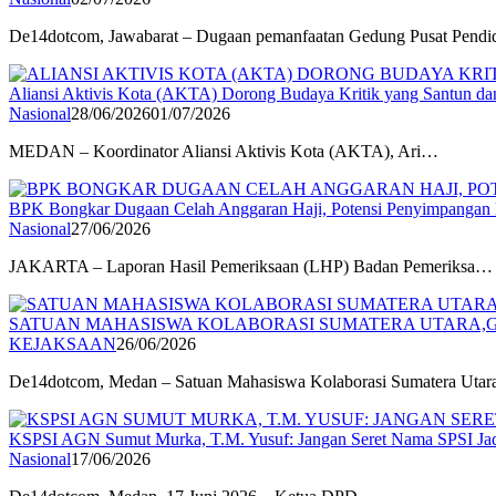
De14dotcom, Jawabarat – Dugaan pemanfaatan Gedung Pusat Pend
Aliansi Aktivis Kota (AKTA) Dorong Budaya Kritik yang Santun da
Nasional
28/06/2026
01/07/2026
MEDAN – Koordinator Aliansi Aktivis Kota (AKTA), Ari…
BPK Bongkar Dugaan Celah Anggaran Haji, Potensi Penyimpangan D
Nasional
27/06/2026
JAKARTA – Laporan Hasil Pemeriksaan (LHP) Badan Pemeriksa…
SATUAN MAHASISWA KOLABORASI SUMATERA UTARA,G
KEJAKSAAN
26/06/2026
De14dotcom, Medan – Satuan Mahasiswa Kolaborasi Sumatera Uta
KSPSI AGN Sumut Murka, T.M. Yusuf: Jangan Seret Nama SPSI Jad
Nasional
17/06/2026