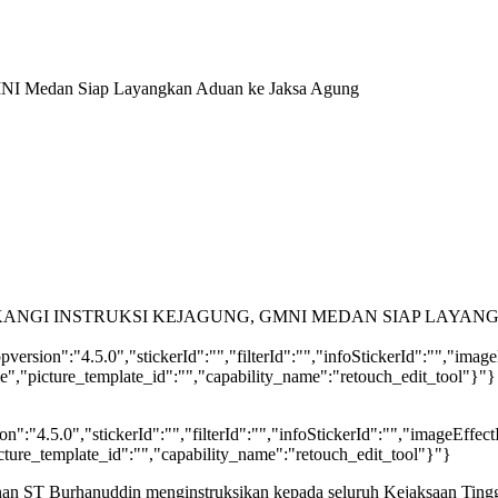
GMNI Medan Siap Layangkan Aduan ke Jaksa Agung
rsion":"4.5.0","stickerId":"","filterId":"","infoStickerId":"","imag
","picture_template_id":"","capability_name":"retouch_edit_tool"}"}
:"4.5.0","stickerId":"","filterId":"","infoStickerId":"","imageEffec
ture_template_id":"","capability_name":"retouch_edit_tool"}"}
 ST Burhanuddin menginstruksikan kepada seluruh Kejaksaan Tinggi (K