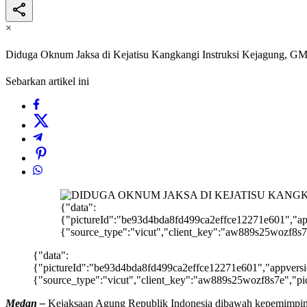
×
Diduga Oknum Jaksa di Kejatisu Kangkangi Instruksi Kejagung, 
Sebarkan artikel ini
{"data":
{"pictureId":"be93d4bda8fd499ca2effce12271e601","appve
{"source_type":"vicut","client_key":"aw889s25wozf8s7e
{"data":
{"pictureId":"be93d4bda8fd499ca2effce12271e601","appversion"
{"source_type":"vicut","client_key":"aw889s25wozf8s7e","pic
Medan –
Kejaksaan Agung Republik Indonesia dibawah kepemimpinan