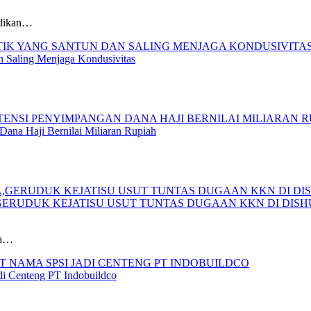
idikan…
n Saling Menjaga Kondusivitas
ana Haji Bernilai Miliaran Rupiah
ERUDUK KEJATISU USUT TUNTAS DUGAAN KKN DI DIS
ra…
i Centeng PT Indobuildco