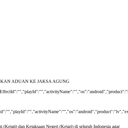
eEffectId":"","playId":"","activityName":"","os":"android","product"
tId":"","playId":"","activityName":"","os":"android","product":"lv",
ejati) dan Kejaksaan Negeri (Kejari) di seluruh Indonesia agar