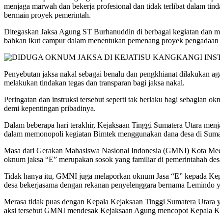
menjaga marwah dan bekerja profesional dan tidak terlibat dalam ti
bermain proyek pemerintah.
Ditegaskan Jaksa Agung ST Burhanuddin di berbagai kegiatan dan m
bahkan ikut campur dalam menentukan pemenang proyek pengadaan d
Penyebutan jaksa nakal sebagai benalu dan pengkhianat dilakukan ag
melakukan tindakan tegas dan transparan bagi jaksa nakal.
Peringatan dan instruksi tersebut seperti tak berlaku bagi sebagian 
demi kepentingan pribadinya.
Dalam beberapa hari terakhir, Kejaksaan Tinggi Sumatera Utara men
dalam memonopoli kegiatan Bimtek menggunakan dana desa di Sumat
Masa dari Gerakan Mahasiswa Nasional Indonesia (GMNI) Kota Med
oknum jaksa “E” merupakan sosok yang familiar di pemerintahah des
Tidak hanya itu, GMNI juga melaporkan oknum Jasa “E” kepada Kepal
desa bekerjasama dengan rekanan penyelenggara bernama Lemindo ya
Merasa tidak puas dengan Kepala Kejaksaan Tinggi Sumatera Utara 
aksi tersebut GMNI mendesak Kejaksaan Agung mencopot Kepala Keja