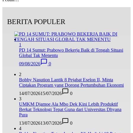
BERITA POPULER
1
PD 14 Sumut: Prabowo Bekerja Baik di Tengah Situasi
Global Tak Menentu
09/08/2026
0
2
Bobby Nasution Lantik 8 Pejabat Eselon II, Minta
Ciptakan Program yang Dorong Pertumbuhan Ekonomi
14/07/2026
15/07/2026
0
3
UMKM Djamoe Ala Mbo Dek Kini Lebih Produktif
Berkat Teknologi Tepat Guna dari Universitas Dhyana
Pura
13/07/2026
13/07/2026
0
4