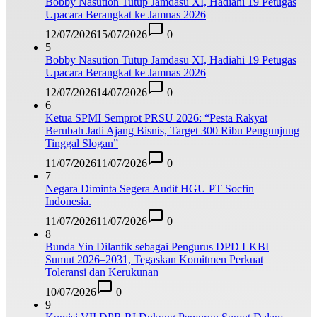
Bobby Nasution Tutup Jamdasu XI, Hadiahi 19 Petugas
Upacara Berangkat ke Jamnas 2026
12/07/2026
15/07/2026
0
5
Bobby Nasution Tutup Jamdasu XI, Hadiahi 19 Petugas
Upacara Berangkat ke Jamnas 2026
12/07/2026
14/07/2026
0
6
Ketua SPMI Semprot PRSU 2026: “Pesta Rakyat
Berubah Jadi Ajang Bisnis, Target 300 Ribu Pengunjung
Tinggal Slogan”
11/07/2026
11/07/2026
0
7
Negara Diminta Segera Audit HGU PT Socfin
Indonesia.
11/07/2026
11/07/2026
0
8
Bunda Yin Dilantik sebagai Pengurus DPD LKBI
Sumut 2026–2031, Tegaskan Komitmen Perkuat
Toleransi dan Kerukunan
10/07/2026
0
9