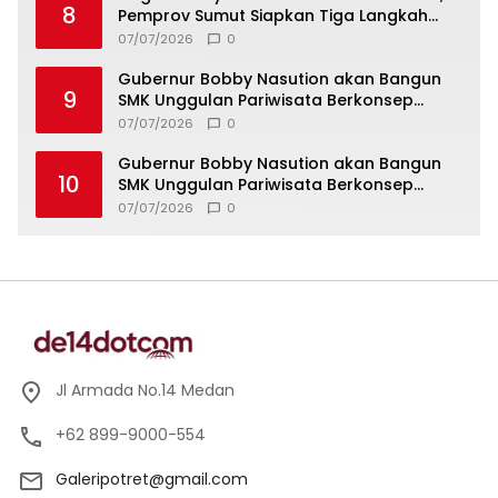
8
Pemprov Sumut Siapkan Tiga Langkah
Strategis
07/07/2026
0
Gubernur Bobby Nasution akan Bangun
9
SMK Unggulan Pariwisata Berkonsep
Boarding School di Samosir
07/07/2026
0
Gubernur Bobby Nasution akan Bangun
10
SMK Unggulan Pariwisata Berkonsep
Boarding School di Samosir
07/07/2026
0
Jl Armada No.14 Medan
+62 899-9000-554
Galeripotret@gmail.com