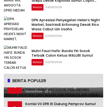
Sitepu Desak Kapolda Sumut Copot
Kapolsek Medan Tuntungan
Medan
04/08/2026
DPN Apresiasi Penyegelan Helen’s Night
Market, Sastriadi Aritonang Desak Rico
Waas Cabut Izin Usaha
Medan
02/08/2026
Muhri Fauzi Hafiz: Bunda Yin Sosok
Terbaik Calon Ketua WALUBI Sumut
Medan
02/08/2026
BERITA POPULER
Smart Catering UMKM Jadi Solusi, PKM
1
Undhira Perkuat Produksi, Digitalisasi, dan
Pengelolaan Limbah.
06/08/2026
0
Komisi VII DPR RI Dukung Pemprov Sumut