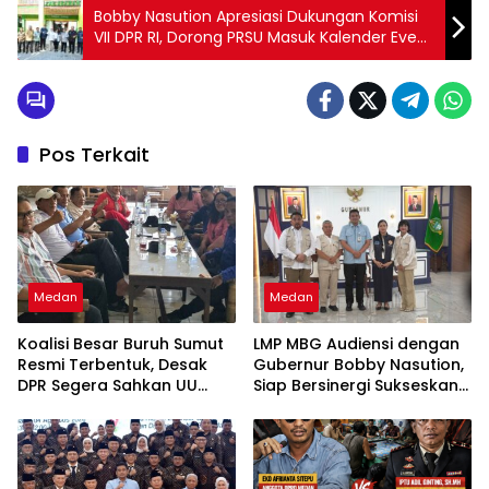
Bobby Nasution Apresiasi Dukungan Komisi
VII DPR RI, Dorong PRSU Masuk Kalender Event
Nasional
Pos Terkait
Medan
Medan
Koalisi Besar Buruh Sumut
LMP MBG Audiensi dengan
Resmi Terbentuk, Desak
Gubernur Bobby Nasution,
DPR Segera Sahkan UU
Siap Bersinergi Sukseskan
Ketenagakerjaan Baru:
Program Makan Bergizi
“Bukan Tambal Sulam, Tapi
Gratis di Sumatera Utara
Perubahan Total”