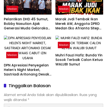
Medan
Medan
Pelantikan DHD 45 Sumut,
Marak Jvdi Tembak Ikan
Bobby Nasution Ajak
Merek AW, Anggota DPRD
Generasi Muda Gelorakan
Medan Eko Afrianta Sitepu
Semangat Juang ’45
Desak Kapolda Sumut
Copot Kapolsek Medan
Tuntungan
Medan
Muhri Fauzi Hafiz: Bunda Yin
Medan
Sosok Terbaik Calon Ketua
WALUBI Sumut
DPN Apresiasi Penyegelan
Helen’s Night Market,
Sastriadi Aritonang Desak
Rico Waas Cabut Izin
Usaha
Tinggalkan Balasan
Alamat email Anda tidak akan dipublikasikan.
Ruas yang
wajib ditandai
*