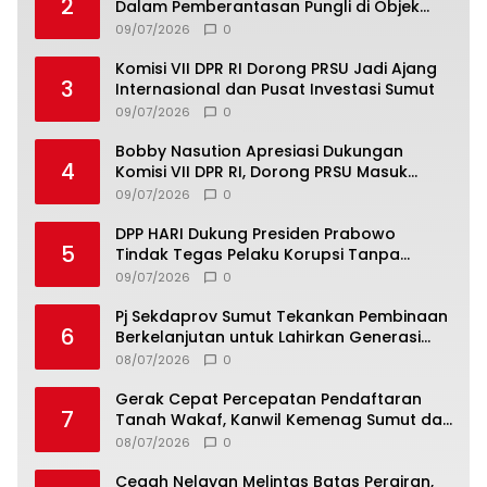
2
Dalam Pemberantasan Pungli di Objek
Wisata
09/07/2026
0
Komisi VII DPR RI Dorong PRSU Jadi Ajang
3
Internasional dan Pusat Investasi Sumut
09/07/2026
0
Bobby Nasution Apresiasi Dukungan
4
Komisi VII DPR RI, Dorong PRSU Masuk
Kalender Event Nasional
09/07/2026
0
DPP HARI Dukung Presiden Prabowo
5
Tindak Tegas Pelaku Korupsi Tanpa
Tebang Pilih
09/07/2026
0
Pj Sekdaprov Sumut Tekankan Pembinaan
6
Berkelanjutan untuk Lahirkan Generasi
Qurani Berkarakter
08/07/2026
0
Gerak Cepat Percepatan Pendaftaran
7
Tanah Wakaf, Kanwil Kemenag Sumut dan
Lintas Instansi Bahas Draf MoU
08/07/2026
0
Cegah Nelayan Melintas Batas Perairan,