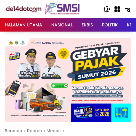
Langsung
ke
konten
HALAMAN UTAMA
NASIONAL
EKBIS
POLITIK
KRI
Beranda
Daerah
Medan