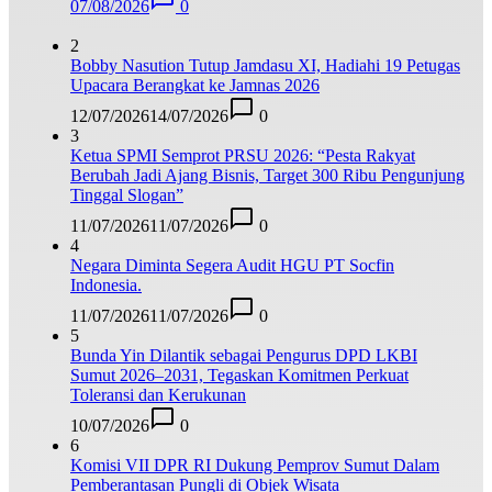
07/08/2026
0
2
Bobby Nasution Tutup Jamdasu XI, Hadiahi 19 Petugas
Upacara Berangkat ke Jamnas 2026
12/07/2026
14/07/2026
0
3
Ketua SPMI Semprot PRSU 2026: “Pesta Rakyat
Berubah Jadi Ajang Bisnis, Target 300 Ribu Pengunjung
Tinggal Slogan”
11/07/2026
11/07/2026
0
4
Negara Diminta Segera Audit HGU PT Socfin
Indonesia.
11/07/2026
11/07/2026
0
5
Bunda Yin Dilantik sebagai Pengurus DPD LKBI
Sumut 2026–2031, Tegaskan Komitmen Perkuat
Toleransi dan Kerukunan
10/07/2026
0
6
Komisi VII DPR RI Dukung Pemprov Sumut Dalam
Pemberantasan Pungli di Objek Wisata