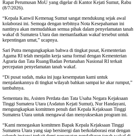
Rapat Perumusan MoU yang digelar di Kantor Kejati Sumut, Rabu
(8/7/2026).
“Kepala Kanwil Kemenag Sumut sangat mendukung sejak awal
kolaborasi ini. Semoga dengan terbitnya Nota Kesepahaman ini
nantinya akan memudahkan semua pihak dalam penyelamatan tanah
wakaf di Sumatera Utara dan memanfaatkan wakaf tersebut untuk
kepentingan umat,” ucapnya.
Sari Putra mengungkapkan bahwa di tingkat pusat, Kementerian
Agama RI telah menjalin kerja sama formal dengan Kementerian
Agraria dan Tata Ruang/Badan Pertanahan Nasional RI terkait
percepatan penyelamatan tanah wakaf.
“Di pusat sudah, maka ini juga kesempatan kami untuk
menjalankannya di tingkat wilayah bahkan sampai ke akar rumput,”
tambahnya.
Sementara itu, Asisten Perdata dan Tata Usaha Negara Kejaksaan
Tinggi Sumatera Utara (Asdatun Kejati Sumut), Nur Handayani,
mengungkapkan komitmen penuh dari Kepala Kejaksaan Tinggi
Sumatera Utara untuk mengawal dan menyukseskan program ini.
“Kami menegaskan komitmen Bapak Kepala Kejaksaan Tinggi
Sumatera Utara yang siap bersinergi dan berkolaborasi erat dengan
seluruh instansi terkait demi percepatan pendaftaran tanah wakaf di