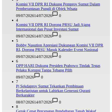
Komisi VII DPR RI Dukung Pemprov Sumut Dalam
Pemberantasan Pungli di Objek Wisata
09/07/2026
14/07/2026
0
4
Komisi VII DPR RI Dorong PRSU Jadi Ajang
Internasional dan Pusat Investasi Sumut
09/07/2026
14/07/2026
0
5
Bobby Nasution Apresiasi Dukungan Komisi VII DPR
RI, Dorong PRSU Masuk Kalender Event Nasional
09/07/2026
14/07/2026
0
6
DPP HARI Dukung Presiden Prabowo Tindak Tegas
Pelaku Korupsi Tanpa Tebang Pilih
09/07/2026
0
7
Pj Sekdaprov Sumut Tekankan Pembinaan
Berkelanjutan untuk Lahirkan Generasi Qurani
Berkarakter
08/07/2026
14/07/2026
0
8
Gerak Cepat Percepatan Pendaftaran Tanah Wakaf,