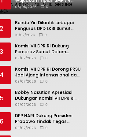
1
Wujudkan Impian SMPN 4
Sitolu Ori Miliki Gedung
06/08/2026
0
Permanen
Bunda Yin Dilantik sebagai
2
Pengurus DPD LKBI Sumut
2026–2031, Tegaskan
10/07/2026
0
Komitmen Perkuat Toleransi
dan Kerukunan
Komisi VII DPR RI Dukung
3
Pemprov Sumut Dalam
Pemberantasan Pungli di
09/07/2026
0
Objek Wisata
Komisi VII DPR RI Dorong PRSU
4
Jadi Ajang Internasional dan
Pusat Investasi Sumut
09/07/2026
0
Bobby Nasution Apresiasi
5
Dukungan Komisi VII DPR RI,
Dorong PRSU Masuk Kalender
09/07/2026
0
Event Nasional
DPP HARI Dukung Presiden
6
Prabowo Tindak Tegas
Pelaku Korupsi Tanpa Tebang
09/07/2026
0
Pilih