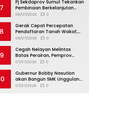
Pj Sekdaprov Sumut Tekankan
7
Pembinaan Berkelanjutan
untuk Lahirkan Generasi
08/07/2026
0
Qurani Berkarakter
Gerak Cepat Percepatan
8
Pendaftaran Tanah Wakaf,
Kanwil Kemenag Sumut dan
08/07/2026
0
Lintas Instansi Bahas Draf
MoU
Cegah Nelayan Melintas
9
Batas Perairan, Pemprov
Sumut Siapkan Tiga Langkah
07/07/2026
0
Strategis
Gubernur Bobby Nasution
10
akan Bangun SMK Unggulan
Pariwisata Berkonsep
07/07/2026
0
Boarding School di Samosir