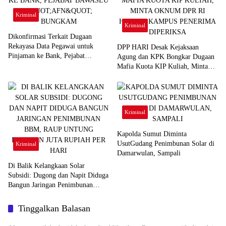
Kriminal
Kriminal
Dikonfirmasi Terkait Dugaan
Rekayasa Data Pegawai untuk
DPP HARI Desak Kejaksaan
Pinjaman ke Bank, Pejabat
Agung dan KPK Bongkar Dugaan
Bawaslu “AFN” Bungkam
Mafia Kuota KIP Kuliah, Minta
Oknum DPR RI hingga Kampus
Penerima Diperiksa
Kriminal
Kapolda Sumut Diminta
UsutGudang Penimbunan Solar di
Kriminal
Damarwulan, Sampali
Di Balik Kelangkaan Solar
Subsidi: Dugong dan Napit Diduga
Bangun Jaringan Penimbunan
BBM, Raup Untung Ratusan Juta
Rupiah per Hari
Tinggalkan Balasan