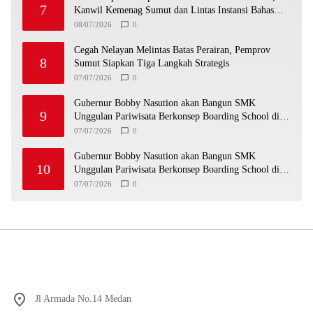
7
Kanwil Kemenag Sumut dan Lintas Instansi Bahas
Draf MoU
08/07/2026
0
Cegah Nelayan Melintas Batas Perairan, Pemprov
8
Sumut Siapkan Tiga Langkah Strategis
07/07/2026
0
Gubernur Bobby Nasution akan Bangun SMK
9
Unggulan Pariwisata Berkonsep Boarding School di
Samosir
07/07/2026
0
Gubernur Bobby Nasution akan Bangun SMK
10
Unggulan Pariwisata Berkonsep Boarding School di
Samosir
07/07/2026
0
Jl Armada No.14 Medan