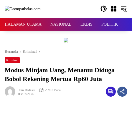
Langsung
ke
konten
HALAMAN UTAMA
NASIONAL
EKBIS
POLITIK
KR
Beranda
Kriminal
Kriminal
Modus Minjam Uang, Menantu Diduga
Bobol Rekening Mertua Rp60 Juta
Tim Redaksi
2 Min Baca
03/02/2026