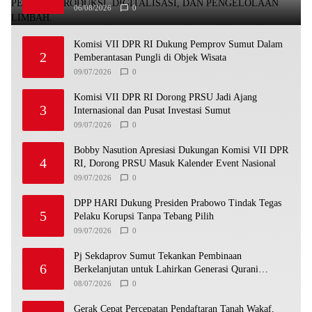
Limbah.
06/08/2026
0
Komisi VII DPR RI Dukung Pemprov Sumut Dalam
2
Pemberantasan Pungli di Objek Wisata
09/07/2026
0
Komisi VII DPR RI Dorong PRSU Jadi Ajang
3
Internasional dan Pusat Investasi Sumut
09/07/2026
0
Bobby Nasution Apresiasi Dukungan Komisi VII DPR
4
RI, Dorong PRSU Masuk Kalender Event Nasional
09/07/2026
0
DPP HARI Dukung Presiden Prabowo Tindak Tegas
5
Pelaku Korupsi Tanpa Tebang Pilih
09/07/2026
0
Pj Sekdaprov Sumut Tekankan Pembinaan
6
Berkelanjutan untuk Lahirkan Generasi Qurani
Berkarakter
08/07/2026
0
Gerak Cepat Percepatan Pendaftaran Tanah Wakaf,