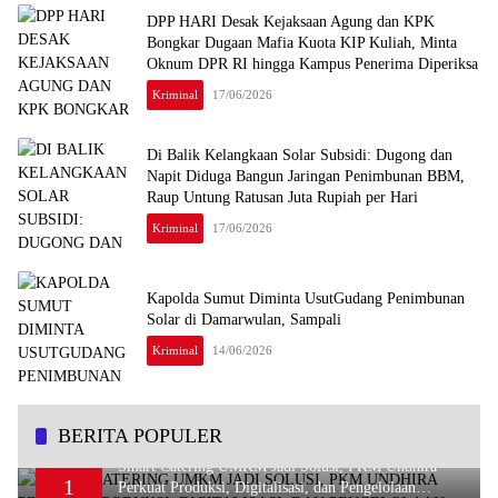
DPP HARI Desak Kejaksaan Agung dan KPK
Bongkar Dugaan Mafia Kuota KIP Kuliah, Minta
Oknum DPR RI hingga Kampus Penerima Diperiksa
Kriminal
17/06/2026
Di Balik Kelangkaan Solar Subsidi: Dugong dan
Napit Diduga Bangun Jaringan Penimbunan BBM,
Raup Untung Ratusan Juta Rupiah per Hari
Kriminal
17/06/2026
Kapolda Sumut Diminta UsutGudang Penimbunan
Solar di Damarwulan, Sampali
Kriminal
14/06/2026
BERITA POPULER
Smart Catering UMKM Jadi Solusi, PKM Undhira
1
Perkuat Produksi, Digitalisasi, dan Pengelolaan