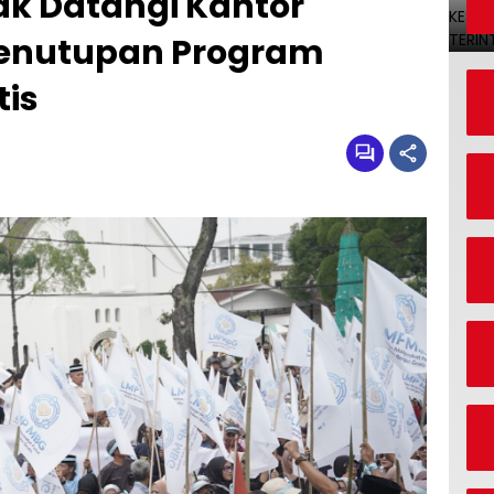
k Datangi Kantor
Penutupan Program
tis