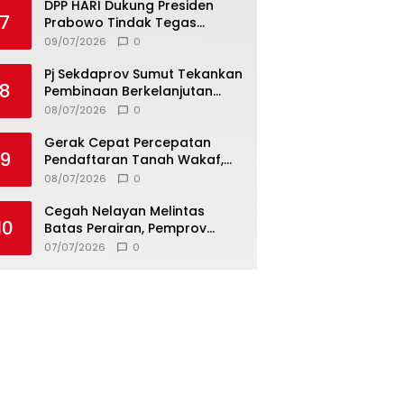
DPP HARI Dukung Presiden
7
Prabowo Tindak Tegas
Pelaku Korupsi Tanpa Tebang
09/07/2026
0
Pilih
Pj Sekdaprov Sumut Tekankan
8
Pembinaan Berkelanjutan
untuk Lahirkan Generasi
08/07/2026
0
Qurani Berkarakter
Gerak Cepat Percepatan
9
Pendaftaran Tanah Wakaf,
Kanwil Kemenag Sumut dan
08/07/2026
0
Lintas Instansi Bahas Draf
MoU
Cegah Nelayan Melintas
10
Batas Perairan, Pemprov
Sumut Siapkan Tiga Langkah
07/07/2026
0
Strategis