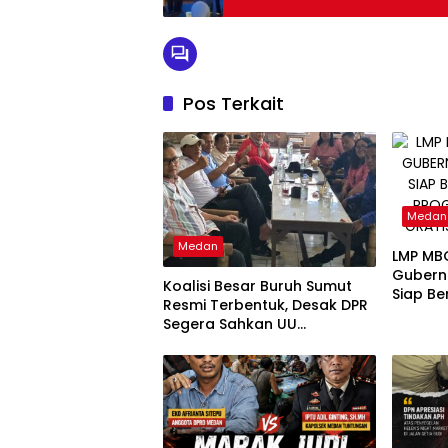
Pos Terkait
Medan
Medan
LMP MB
Gubern
Koalisi Besar Buruh Sumut
Siap Be
Resmi Terbentuk, Desak DPR
Progra
Segera Sahkan UU
Gratis 
Ketenagakerjaan Baru:
“Bukan Tambal Sulam, Tapi
Perubahan Total”