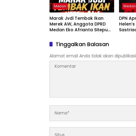
Medan
Medan
Marak Jvdi Tembak Ikan
DPN Apr
Merek AW, Anggota DPRD
Helen’s
Medan Eko Afrianta Sitepu
Sastria
Desak Kapolda Sumut Copot
Rico Wa
Kapolsek Medan Tuntungan
Tinggalkan Balasan
Alamat email Anda tidak akan dipublikasi