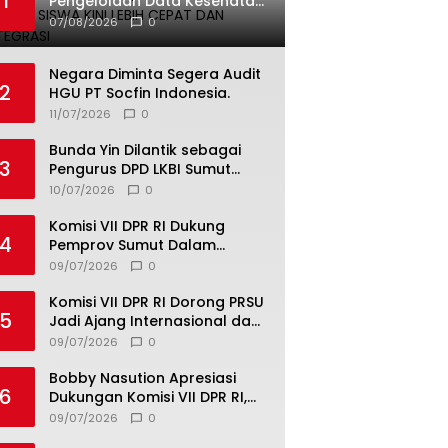
1
Pengelolaan Data Kesehatan
Siswa Kini Lebih Cepat dan
07/08/2026
0
Terintegrasi
Negara Diminta Segera Audit
2
HGU PT Socfin Indonesia.
11/07/2026
0
Bunda Yin Dilantik sebagai
3
Pengurus DPD LKBI Sumut
2026–2031, Tegaskan
10/07/2026
0
Komitmen Perkuat Toleransi
dan Kerukunan
Komisi VII DPR RI Dukung
4
Pemprov Sumut Dalam
Pemberantasan Pungli di
09/07/2026
0
Objek Wisata
Komisi VII DPR RI Dorong PRSU
5
Jadi Ajang Internasional dan
Pusat Investasi Sumut
09/07/2026
0
Bobby Nasution Apresiasi
6
Dukungan Komisi VII DPR RI,
Dorong PRSU Masuk Kalender
09/07/2026
0
Event Nasional