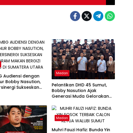
Medan
G Audiensi dengan
ur Bobby Nasution,
Pelantikan DHD 45 Sumut,
rsinergi Sukseskan
Bobby Nasution Ajak
m Makan Bergizi
Generasi Muda Gelorakan
di Sumatera Utara
Semangat Juang ’45
Medan
Muhri Fauzi Hafiz: Bunda Yin