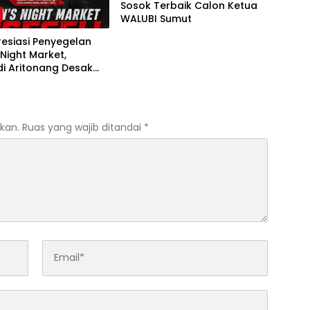
Sosok Terbaik Calon Ketua
WALUBI Sumut
esiasi Penyegelan
 Night Market,
di Aritonang Desak
as Cabut Izin Usaha
kan.
Ruas yang wajib ditandai
*