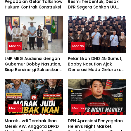
Pegadaian Gelar Talkshow
Resmi Terbentuk, Desak
Hukum Kontrak Konstruksi
DPR Segera Sahkan UU
Ketenagakerjaan Baru:
“Bukan Tambal Sulam, Tapi
Perubahan Total”
Medan
Medan
LMP MBG Audiensi dengan
Pelantikan DHD 45 Sumut,
Gubernur Bobby Nasution,
Bobby Nasution Ajak
Siap Bersinergi Sukseskan
Generasi Muda Gelorakan
Program Makan Bergizi
Semangat Juang ’45
Gratis di Sumatera Utara
Medan
Medan
Marak Jvdi Tembak Ikan
DPN Apresiasi Penyegelan
Merek AW, Anggota DPRD
Helen’s Night Market,