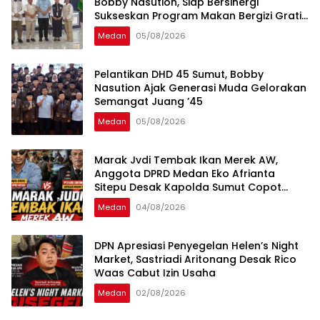
Bobby Nasution, Siap Bersinergi
Sukseskan Program Makan Bergizi Gratis
di Sumatera Utara
Medan
05/08/2026
Pelantikan DHD 45 Sumut, Bobby
Nasution Ajak Generasi Muda Gelorakan
Semangat Juang ’45
Medan
05/08/2026
Marak Jvdi Tembak Ikan Merek AW,
Anggota DPRD Medan Eko Afrianta
Sitepu Desak Kapolda Sumut Copot
Kapolsek Medan Tuntungan
Medan
04/08/2026
DPN Apresiasi Penyegelan Helen’s Night
Market, Sastriadi Aritonang Desak Rico
Waas Cabut Izin Usaha
Medan
02/08/2026