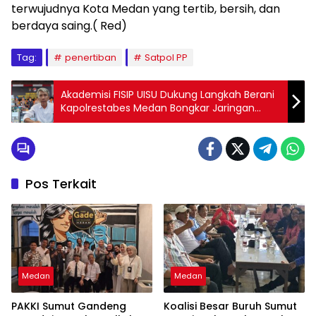
terwujudnya Kota Medan yang tertib, bersih, dan
berdaya saing.( Red)
Tag:
penertiban
Satpol PP
Akademisi FISIP UISU Dukung Langkah Berani
Kapolrestabes Medan Bongkar Jaringan
Narkoba Hingga ke Akar
Pos Terkait
Medan
Medan
PAKKI Sumut Gandeng
Koalisi Besar Buruh Sumut