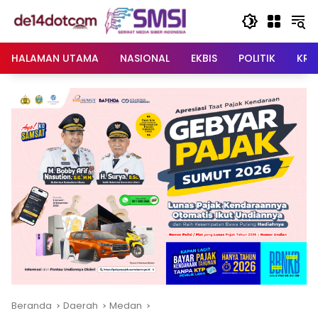
Langsung
ke
konten
HALAMAN UTAMA
NASIONAL
EKBIS
POLITIK
KRI
Beranda
Daerah
Medan