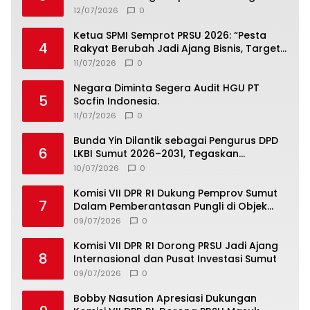
Jamnas 2026
12/07/2026
0
Ketua SPMI Semprot PRSU 2026: “Pesta
4
Rakyat Berubah Jadi Ajang Bisnis, Target
300 Ribu Pengunjung Tinggal Slogan”
11/07/2026
0
Negara Diminta Segera Audit HGU PT
5
Socfin Indonesia.
11/07/2026
0
Bunda Yin Dilantik sebagai Pengurus DPD
6
LKBI Sumut 2026–2031, Tegaskan
Komitmen Perkuat Toleransi dan
10/07/2026
0
Kerukunan
Komisi VII DPR RI Dukung Pemprov Sumut
7
Dalam Pemberantasan Pungli di Objek
Wisata
09/07/2026
0
Komisi VII DPR RI Dorong PRSU Jadi Ajang
8
Internasional dan Pusat Investasi Sumut
09/07/2026
0
Bobby Nasution Apresiasi Dukungan