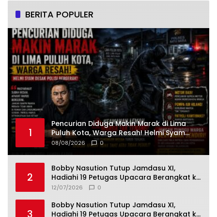
BERITA POPULER
Pencurian Diduga Makin Marak di Lima
1
Puluh Kota, Warga Resah! Helmi Syam
Desak Polisi Bergerak
08/08/2026
0
Bobby Nasution Tutup Jamdasu XI,
2
Hadiahi 19 Petugas Upacara Berangkat ke
Jamnas 2026
12/07/2026
0
Bobby Nasution Tutup Jamdasu XI,
3
Hadiahi 19 Petugas Upacara Berangkat ke