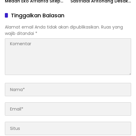
Medan Eko Afrianta Sitepu
Sastriadi Aritonang Desak
Desak Kapolda Sumut
Rico Waas Cabut Izin
Copot Kapolsek Medan
Usaha
Tinggalkan Balasan
Tuntungan
Alamat email Anda tidak akan dipublikasikan.
Ruas yang
wajib ditandai
*