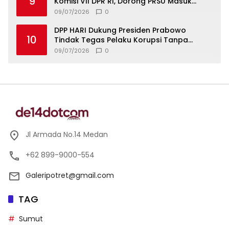
9
Komisi VII DPR RI, Dorong PRSU Masuk
Kalender Event Nasional
09/07/2026
0
DPP HARI Dukung Presiden Prabowo
10
Tindak Tegas Pelaku Korupsi Tanpa
Tebang Pilih
09/07/2026
0
Jl Armada No.14 Medan
+62 899-9000-554
Galeripotret@gmail.com
TAG
Sumut