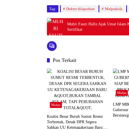
Tag:
Dokter dilaporkan
Malpraktik
Muhri Fauzi Hafiz Ajak Umat Islam 
Sertifikat
Pos Terkait
Medan
LMP MBG 
Medan
Gubernur
Bersinerg
Koalisi Besar Buruh Sumut Resmi
Makan Ber
Terbentuk, Desak DPR Segera
Utara
Sahkan UU Ketenagakerjaan Baru: