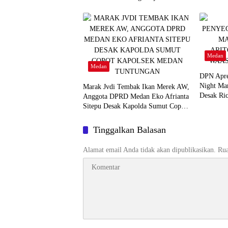
“Bukan Tambal Sulam, Tapi
Perubahan Total”
Medan
Medan
DPN Apres
Night Mar
Marak Jvdi Tembak Ikan Merek AW,
Desak Ri
Anggota DPRD Medan Eko Afrianta
Sitepu Desak Kapolda Sumut Copot
Kapolsek Medan Tuntungan
Tinggalkan Balasan
Alamat email Anda tidak akan dipublikasikan.
Rua