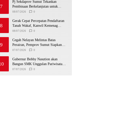
Pj Sekdaprov Sumut Tekankan
7
Pembinaan Berkelanjutan untuk
Lahirkan Generasi Qurani Berkarakter
08/07/2026
0
Gerak Cepat Percepatan Pendaftaran
8
Tanah Wakaf, Kanwil Kemenag
Sumut dan Lintas Instansi Bahas Draf
08/07/2026
0
MoU
Cegah Nelayan Melintas Batas
9
Perairan, Pemprov Sumut Siapkan
Tiga Langkah Strategis
07/07/2026
0
Gubernur Bobby Nasution akan
10
Bangun SMK Unggulan Pariwisata
Berkonsep Boarding School di
07/07/2026
0
Samosir