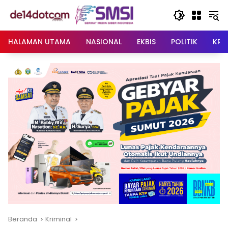
Langsung
ke
konten
HALAMAN UTAMA
NASIONAL
EKBIS
POLITIK
KRI
Beranda
Kriminal