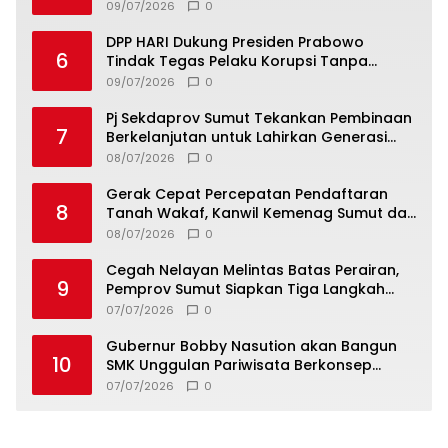
Kalender Event Nasional
09/07/2026
0
DPP HARI Dukung Presiden Prabowo
6
Tindak Tegas Pelaku Korupsi Tanpa
Tebang Pilih
09/07/2026
0
Pj Sekdaprov Sumut Tekankan Pembinaan
7
Berkelanjutan untuk Lahirkan Generasi
Qurani Berkarakter
08/07/2026
0
Gerak Cepat Percepatan Pendaftaran
8
Tanah Wakaf, Kanwil Kemenag Sumut dan
Lintas Instansi Bahas Draf MoU
08/07/2026
0
Cegah Nelayan Melintas Batas Perairan,
9
Pemprov Sumut Siapkan Tiga Langkah
Strategis
07/07/2026
0
Gubernur Bobby Nasution akan Bangun
10
SMK Unggulan Pariwisata Berkonsep
Boarding School di Samosir
07/07/2026
0