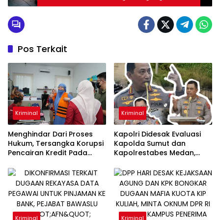
Tewas
Pos Terkait
Kriminal
Kriminal
Menghindar Dari Proses
Kapolri Didesak Evaluasi
Hukum, Tersangka Korupsi
Kapolda Sumut dan
Pencairan Kredit Pada
Kapolrestabes Medan,
PT.Bank Sumut Farah
Diduga Tak Mampu
Hasmina Ditangkap Oleh
Menindak Tegas Gudang
Tim Intelijen Kejati Sumut Di
Solar Subsidi Napit dan
Jakarta
Dugong
Kriminal
Kriminal