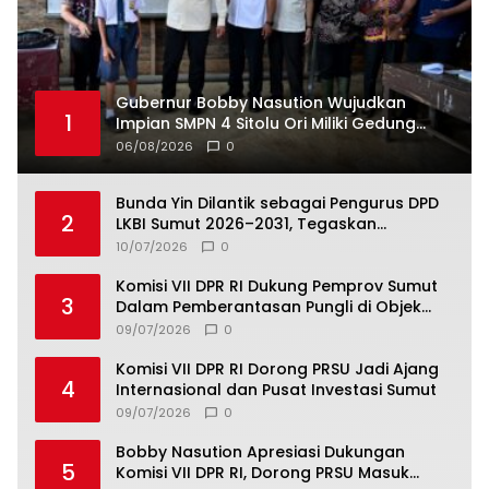
Gubernur Bobby Nasution Wujudkan
1
Impian SMPN 4 Sitolu Ori Miliki Gedung
Permanen
06/08/2026
0
Bunda Yin Dilantik sebagai Pengurus DPD
2
LKBI Sumut 2026–2031, Tegaskan
Komitmen Perkuat Toleransi dan
10/07/2026
0
Kerukunan
Komisi VII DPR RI Dukung Pemprov Sumut
3
Dalam Pemberantasan Pungli di Objek
Wisata
09/07/2026
0
Komisi VII DPR RI Dorong PRSU Jadi Ajang
4
Internasional dan Pusat Investasi Sumut
09/07/2026
0
Bobby Nasution Apresiasi Dukungan
5
Komisi VII DPR RI, Dorong PRSU Masuk