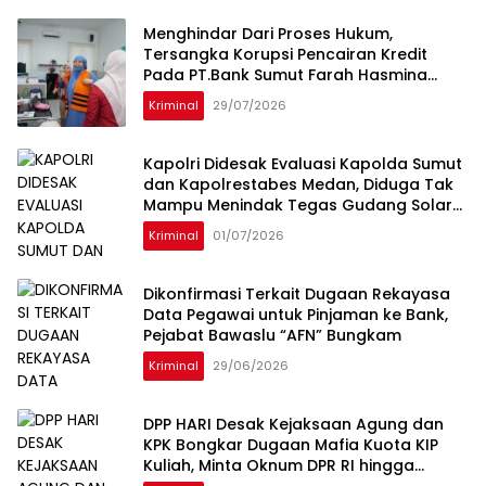
Menghindar Dari Proses Hukum,
Tersangka Korupsi Pencairan Kredit
Pada PT.Bank Sumut Farah Hasmina
Ditangkap Oleh Tim Intelijen Kejati Sumut
Kriminal
29/07/2026
Di Jakarta
Kapolri Didesak Evaluasi Kapolda Sumut
dan Kapolrestabes Medan, Diduga Tak
Mampu Menindak Tegas Gudang Solar
Subsidi Napit dan Dugong
Kriminal
01/07/2026
Dikonfirmasi Terkait Dugaan Rekayasa
Data Pegawai untuk Pinjaman ke Bank,
Pejabat Bawaslu “AFN” Bungkam
Kriminal
29/06/2026
DPP HARI Desak Kejaksaan Agung dan
KPK Bongkar Dugaan Mafia Kuota KIP
Kuliah, Minta Oknum DPR RI hingga