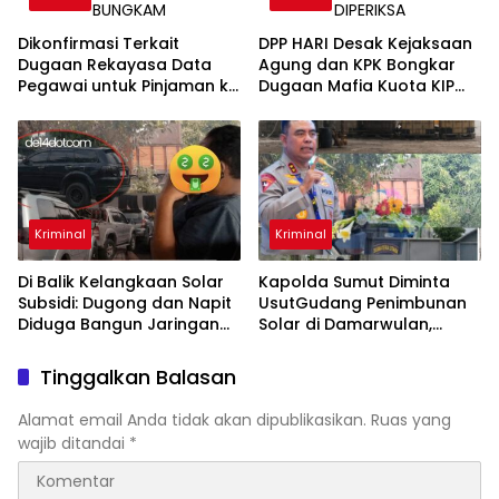
Dikonfirmasi Terkait
DPP HARI Desak Kejaksaan
Dugaan Rekayasa Data
Agung dan KPK Bongkar
Pegawai untuk Pinjaman ke
Dugaan Mafia Kuota KIP
Bank, Pejabat Bawaslu
Kuliah, Minta Oknum DPR RI
“AFN” Bungkam
hingga Kampus Penerima
Diperiksa
Kriminal
Kriminal
Di Balik Kelangkaan Solar
Kapolda Sumut Diminta
Subsidi: Dugong dan Napit
UsutGudang Penimbunan
Diduga Bangun Jaringan
Solar di Damarwulan,
Penimbunan BBM, Raup
Sampali
Untung Ratusan Juta
Tinggalkan Balasan
Rupiah per Hari
Alamat email Anda tidak akan dipublikasikan.
Ruas yang
wajib ditandai
*