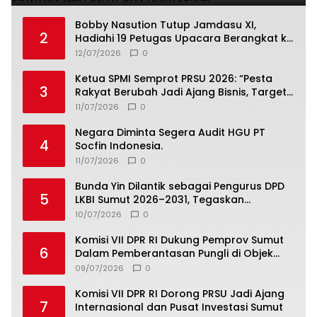
Bobby Nasution Tutup Jamdasu XI,
2
Hadiahi 19 Petugas Upacara Berangkat ke
Jamnas 2026
12/07/2026
0
Ketua SPMI Semprot PRSU 2026: “Pesta
3
Rakyat Berubah Jadi Ajang Bisnis, Target
300 Ribu Pengunjung Tinggal Slogan”
11/07/2026
0
Negara Diminta Segera Audit HGU PT
4
Socfin Indonesia.
11/07/2026
0
Bunda Yin Dilantik sebagai Pengurus DPD
5
LKBI Sumut 2026–2031, Tegaskan
Komitmen Perkuat Toleransi dan
10/07/2026
0
Kerukunan
Komisi VII DPR RI Dukung Pemprov Sumut
6
Dalam Pemberantasan Pungli di Objek
Wisata
09/07/2026
0
Komisi VII DPR RI Dorong PRSU Jadi Ajang
7
Internasional dan Pusat Investasi Sumut