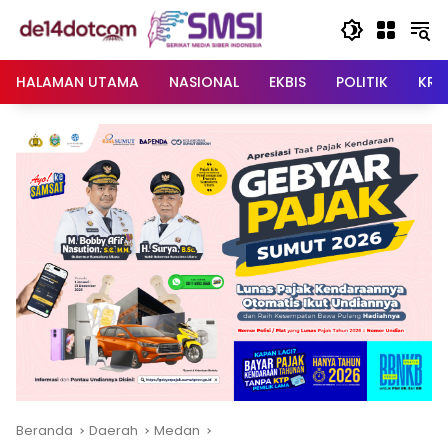
Langsung
ke
konten
HALAMAN UTAMA
NASIONAL
EKBIS
POLITIK
KRI
Beranda
Daerah
Medan