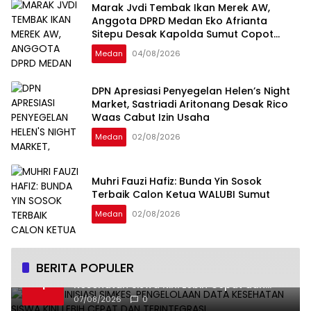
Marak Jvdi Tembak Ikan Merek AW,
Anggota DPRD Medan Eko Afrianta
Sitepu Desak Kapolda Sumut Copot
Kapolsek Medan Tuntungan
Medan
04/08/2026
DPN Apresiasi Penyegelan Helen’s Night
Market, Sastriadi Aritonang Desak Rico
Waas Cabut Izin Usaha
Medan
02/08/2026
Muhri Fauzi Hafiz: Bunda Yin Sosok
Terbaik Calon Ketua WALUBI Sumut
Medan
02/08/2026
BERITA POPULER
Undhira Inisiasi SIMKES, Pengelolaan Data
1
Kesehatan Siswa Kini Lebih Cepat dan
Terintegrasi
07/08/2026
0