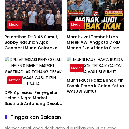
Perubahan Total”
Medan
Medan
Pelantikan DHD 45 Sumut,
Marak Jvdi Tembak Ikan
Bobby Nasution Ajak
Merek AW, Anggota DPRD
Generasi Muda Gelorakan
Medan Eko Afrianta Sitepu
Semangat Juang ’45
Desak Kapolda Sumut
Copot Kapolsek Medan
Tuntungan
Medan
Muhri Fauzi Hafiz: Bunda Yin
Medan
Sosok Terbaik Calon Ketua
WALUBI Sumut
DPN Apresiasi Penyegelan
Helen’s Night Market,
Sastriadi Aritonang Desak
Rico Waas Cabut Izin
Usaha
Tinggalkan Balasan
Alamat email Anda tidak akan dipublikasikan.
Ruas yang