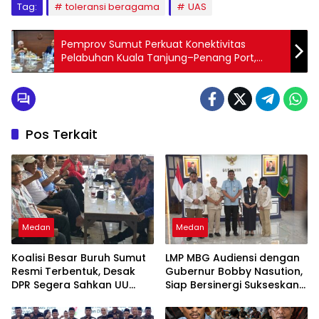
Tag:
toleransi beragama
UAS
Pemprov Sumut Perkuat Konektivitas
Pelabuhan Kuala Tanjung–Penang Port,
Dorong Efisiensi Logistik dan Daya Saing
Ekonomi
Pos Terkait
Medan
Medan
Koalisi Besar Buruh Sumut
LMP MBG Audiensi dengan
Resmi Terbentuk, Desak
Gubernur Bobby Nasution,
DPR Segera Sahkan UU
Siap Bersinergi Sukseskan
Ketenagakerjaan Baru:
Program Makan Bergizi
“Bukan Tambal Sulam, Tapi
Gratis di Sumatera Utara