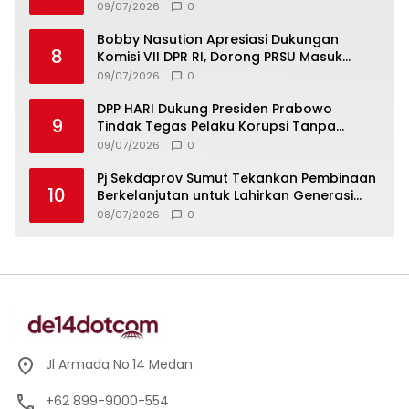
09/07/2026
0
Bobby Nasution Apresiasi Dukungan
8
Komisi VII DPR RI, Dorong PRSU Masuk
Kalender Event Nasional
09/07/2026
0
DPP HARI Dukung Presiden Prabowo
9
Tindak Tegas Pelaku Korupsi Tanpa
Tebang Pilih
09/07/2026
0
Pj Sekdaprov Sumut Tekankan Pembinaan
10
Berkelanjutan untuk Lahirkan Generasi
Qurani Berkarakter
08/07/2026
0
Jl Armada No.14 Medan
+62 899-9000-554